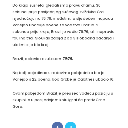
Do kraja susreta, gledali smo pravu dramu. 30
sekundi prije posljednjeg sučevog zvižduka Grci
izjednačuju na 76:76, međutim, u sljedećem napadu
Varejao ubacuje poene za vodstvo Brazila. 2
sekunde prije kraja, Brazil je vodio 79:76, ali i napravio
faul na trici. Sloukas zabija 2 od 3 slobodna bacanja i
utakmici je bio kraj.
Brazil je slavio rezultatom
79:78.
Najbolji pojedinac u redovima pobjednika bio je
Varejao s 22 poena, kod Grčke je Calathes ubacio 16.
Ovom pobjedom Brazil je preuzeo vodeću poziciju u
skupini, a u posljednjem kolu igrat će protiv Crne
Gore.