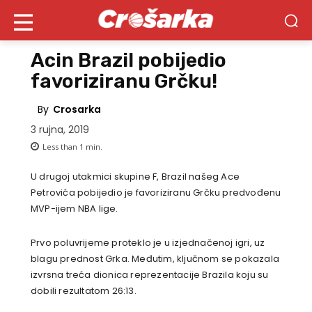
Acin Brazil pobijedio
favoriziranu Grčku!
By
Crosarka
3 rujna, 2019
Less than 1
min.
U drugoj utakmici skupine F, Brazil našeg Ace
Petrovića pobijedio je favoriziranu Grčku predvođenu
MVP-ijem NBA lige.
Prvo poluvrijeme proteklo je u izjednačenoj igri, uz
blagu prednost Grka. Međutim, ključnom se pokazala
izvrsna treća dionica reprezentacije Brazila koju su
dobili rezultatom 26:13.