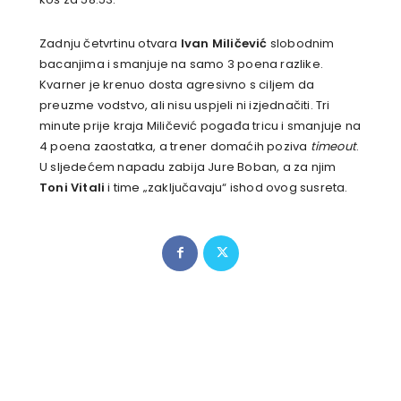
Zadnju četvrtinu otvara
Ivan Miličević
slobodnim
bacanjima i smanjuje na samo 3 poena razlike.
Kvarner je krenuo dosta agresivno s ciljem da
preuzme vodstvo, ali nisu uspjeli ni izjednačiti. Tri
minute prije kraja Miličević pogađa tricu i smanjuje na
4 poena zaostatka, a trener domaćih poziva
timeout
.
U sljedećem napadu zabija Jure Boban, a za njim
Toni Vitali
i time „zaključavaju“ ishod ovog susreta.