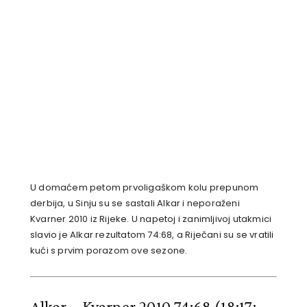
U domaćem petom prvoligaškom kolu prepunom
derbija, u Sinju su se sastali Alkar i neporaženi
Kvarner 2010 iz Rijeke. U napetoj i zanimljivoj utakmici
slavio je Alkar rezultatom 74:68, a Riječani su se vratili
kući s prvim porazom ove sezone.
Alkar – Kvarner 2010 74:68
(18:17;