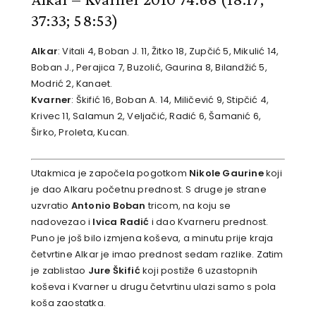
37:33; 58:53)
Alkar
: Vitali 4, Boban J. 11, Žitko 18, Zupčić 5, Mikulić 14,
Boban J., Perajica 7, Buzolić, Gaurina 8, Bilandžić 5,
Modrić 2, Kanaet.
Kvarner
: Škifić 16, Boban A. 14, Miličević 9, Stipčić 4,
Krivec 11, Salamun 2, Veljačić, Radić 6, Šamanić 6,
Širko, Proleta, Kucan.
Utakmica je započela pogotkom
Nikole Gaurine
koji
je dao Alkaru početnu prednost. S druge je strane
uzvratio
Antonio Boban
tricom, na koju se
nadovezao i
Ivica Radić
i dao Kvarneru prednost.
Puno je još bilo izmjena koševa, a minutu prije kraja
četvrtine Alkar je imao prednost sedam razlike. Zatim
je zablistao
Jure Škifić
koji postiže 6 uzastopnih
koševa i Kvarner u drugu četvrtinu ulazi samo s pola
koša zaostatka.