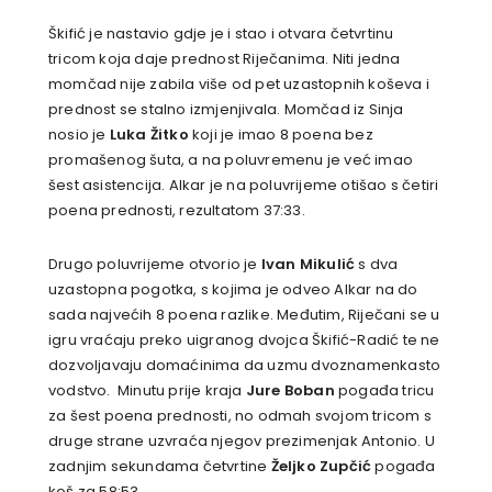
Škifić je nastavio gdje je i stao i otvara četvrtinu
tricom koja daje prednost Riječanima. Niti jedna
momčad nije zabila više od pet uzastopnih koševa i
prednost se stalno izmjenjivala. Momčad iz Sinja
nosio je
Luka Žitko
koji je imao 8 poena bez
promašenog šuta, a na poluvremenu je već imao
šest asistencija. Alkar je na poluvrijeme otišao s četiri
poena prednosti, rezultatom 37:33.
Drugo poluvrijeme otvorio je
Ivan Mikulić
s dva
uzastopna pogotka, s kojima je odveo Alkar na do
sada najvećih 8 poena razlike. Međutim, Riječani se u
igru vraćaju preko uigranog dvojca Škifić-Radić te ne
dozvoljavaju domaćinima da uzmu dvoznamenkasto
vodstvo. Minutu prije kraja
Jure Boban
pogađa tricu
za šest poena prednosti, no odmah svojom tricom s
druge strane uzvraća njegov prezimenjak Antonio. U
zadnjim sekundama četvrtine
Željko Zupčić
pogađa
koš za 58:53.