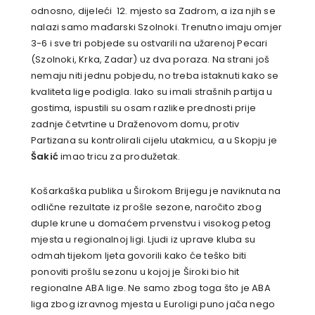
odnosno, dijeleći 12. mjesto sa Zadrom, a iza njih se
nalazi samo mađarski Szolnoki. Trenutno imaju omjer
3-6 i sve tri pobjede su ostvarili na užarenoj Pecari
(Szolnoki, Krka, Zadar) uz dva poraza. Na strani još
nemaju niti jednu pobjedu, no treba istaknuti kako se
kvaliteta lige podigla. Iako su imali strašnih partija u
gostima, ispustili su osam razlike prednosti prije
zadnje četvrtine u Draženovom domu, protiv
Partizana su kontrolirali cijelu utakmicu, a u Skopju je
Šakić
imao tricu za produžetak.
Košarkaška publika u Širokom Brijegu je naviknuta na
odlične rezultate iz prošle sezone, naročito zbog
duple krune u domaćem prvenstvu i visokog petog
mjesta u regionalnoj ligi. Ljudi iz uprave kluba su
odmah tijekom ljeta govorili kako će teško biti
ponoviti prošlu sezonu u kojoj je Široki bio hit
regionalne ABA lige. Ne samo zbog toga što je ABA
liga zbog izravnog mjesta u Euroligi puno jača nego