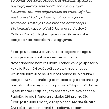
su danas postali kao djeca bez roditelja. Izgubili su
nositelja, nemaju više Vladovića koji bi svojim
iskustvom preuzeo odgovornost na kraju. Osjeti se
nesigurnost kod njih i zato gubimo neizvjesne
završnice. Ali sve je to dio procesa odrastanja i
školovanja
“, kazao je Velić. Upravo su Vladović,
Collins i Pilepić bili glavni junaci prošlosezonske
pobjede nad Radničkim u Kragujevcu.
Široki je u subotu u okviru 9. kola regionalne lige u
Kragujevcu prvi put ove sezone izgubio s
dvoznamenkastom razlikom. Trener Velić je upozorio
kako je Radnički baš uoči ove utakmice uhvatio
vrhunsku formu i to se u subotu potvrdilo. Međutim, u
pobjedi 73:59 Radničkog osim dobre igre srbijanskog
predstavnika u regionalnog ligi svoj “doprinos” dali su
i gosti možda i najslabijom predstavom ove sezone.
Radnički je bio inferioran u skoku (29 prema 39),
Široki je izgubio 17 lopti, a raspoloženi
Marko Šutalo
(23 koša), Darko Planinić (12 koševa, sedam