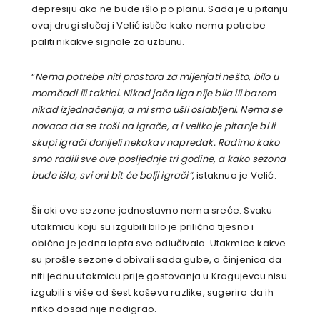
depresiju ako ne bude išlo po planu. Sada je u pitanju
ovaj drugi slučaj i Velić ističe kako nema potrebe
paliti nikakve signale za uzbunu.
“
Nema potrebe niti prostora za mijenjati nešto, bilo u
momčadi ili taktici. Nikad jača liga nije bila ili barem
nikad izjednačenija, a mi smo ušli oslabljeni. Nema se
novaca da se troši na igrače, a i veliko je pitanje bi li
skupi igrači donijeli nekakav napredak. Radimo kako
smo radili sve ove posljednje tri godine, a kako sezona
bude išla, svi oni bit će bolji igrači“
, istaknuo je Velić.
Široki ove sezone jednostavno nema sreće. Svaku
utakmicu koju su izgubili bilo je prilično tijesno i
obično je jedna lopta sve odlučivala. Utakmice kakve
su prošle sezone dobivali sada gube, a činjenica da
niti jednu utakmicu prije gostovanja u Kragujevcu nisu
izgubili s više od šest koševa razlike, sugerira da ih
nitko dosad nije nadigrao.