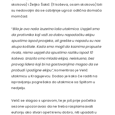
skokova) i Željko Šakić (11 koševa, osam skokova) bili
su nedovoljni da se ozbiljnije ugrozi odlična domaća
momčad.
“
Bila je ovo naša izuzetno loša utakmica. Uspjeli smo
da protivnika koji važi za dobru napadačku ekipu
spustimo ispod prosjeka, ali greške u napadu su nas
skupo koštale. Kada smo mogli da kaznimo propuste
rivala, nismo uspjeli da spustimo razliku ispod 10
koševa. Izrazito smo mlada ekipa, neiskusna, bez
pravog lidera koji bi na gostovanjima mogao da se
probudi i podigne ekipu“
, komentirao je Velić
utakmicu u Kragujevcu. Dodao je kako će raditi na
ispravljanju pogrešaka do utakmice sa Splitom u
nedjelju.
Velić se slagao s upravom, te je još prije početka
sezone upozoravao da ne treba rasplamsavati
euforiju ako stvari opet krenu dobro, niti upadati u