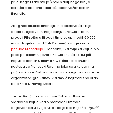
prije, nego i zato što je Široki slabiji nego lani, a
također treba pridodati još jedan važan faktor –
financije.
Zbog nedostatka financijskih sredstava Široki je
odbio sudjelovati u natjecanju EuroCupa, te su
prodali
Pilepića
u Bilbao i time su uprihodili 60.000
eura. Uspjeli su zadržati
Planinića
koji je imao
ponude Maccabija
i Cedevite, i
Ramljaka
koji je bio
pred potpisom ugovora za Cibonu. Široki su još
napustili centar
Coleman
Collins
koji trenutno
nastupa za francuski Roanne iako se u kuloarima
priča kako se Partizan zanima za njegove usluge, te
organizator igre
Jakov
Vladović
koji trenutno brani
boje Krke iz Novog Mesta.
Trener
Velić
upravo najviše žali za odlaskom
Vladovića koji je vodio momčad i uzimao
odgovornost u svoje ruke kad je bilo najteže. “
Igrači