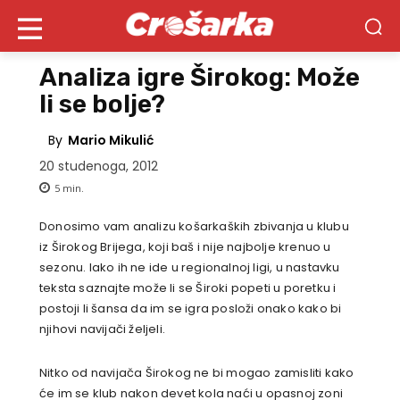
Analiza igre Širokog: Može
li se bolje?
By
Mario Mikulić
20 studenoga, 2012
5
min.
Donosimo vam analizu košarkaških zbivanja u klubu
iz Širokog Brijega, koji baš i nije najbolje krenuo u
sezonu. Iako ih ne ide u regionalnoj ligi, u nastavku
teksta saznajte može li se Široki popeti u poretku i
postoji li šansa da im se igra posloži onako kako bi
njihovi navijači željeli.
Nitko od navijača Širokog ne bi mogao zamisliti kako
će im se klub nakon devet kola naći u opasnoj zoni