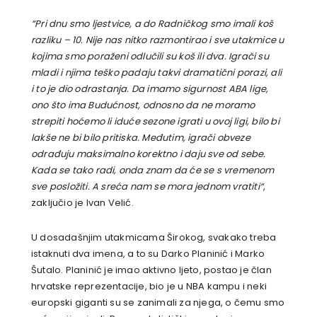
“Pri dnu smo ljestvice, a do Radničkog smo imali koš
razliku – 10. Nije nas nitko razmontirao i sve utakmice u
kojima smo poraženi odlučili su koš ili dva. Igrači su
mladi i njima teško padaju takvi dramatični porazi, ali
i to je dio odrastanja. Da imamo sigurnost ABA lige,
ono što ima Budućnost, odnosno da ne moramo
strepiti hoćemo li iduće sezone igrati u ovoj ligi, bilo bi
lakše ne bi bilo pritiska. Međutim, igrači obveze
odrađuju maksimalno korektno i daju sve od sebe.
Kada se tako radi, onda znam da će se s vremenom
sve posložiti. A sreća nam se mora jednom vratiti“
,
zaključio je Ivan Velić.
U dosadašnjim utakmicama Širokog, svakako treba
istaknuti dva imena, a to su Darko Planinić i Marko
Šutalo. Planinić je imao aktivno ljeto, postao je član
hrvatske reprezentacije, bio je u NBA kampu i neki
europski giganti su se zanimali za njega, o čemu smo