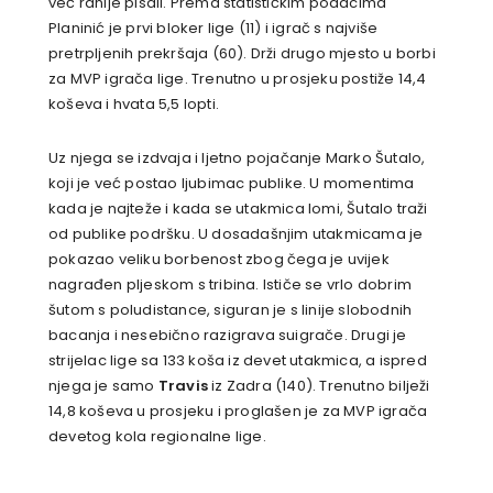
već ranije pisali. Prema statističkim podacima
Planinić je prvi bloker lige (11) i igrač s najviše
pretrpljenih prekršaja (60). Drži drugo mjesto u borbi
za MVP igrača lige. Trenutno u prosjeku postiže 14,4
koševa i hvata 5,5 lopti.
Uz njega se izdvaja i ljetno pojačanje Marko Šutalo,
koji je već postao ljubimac publike. U momentima
kada je najteže i kada se utakmica lomi, Šutalo traži
od publike podršku. U dosadašnjim utakmicama je
pokazao veliku borbenost zbog čega je uvijek
nagrađen pljeskom s tribina. Ističe se vrlo dobrim
šutom s poludistance, siguran je s linije slobodnih
bacanja i nesebično razigrava suigrače. Drugi je
strijelac lige sa 133 koša iz devet utakmica, a ispred
njega je samo
Travis
iz Zadra (140). Trenutno bilježi
14,8 koševa u prosjeku i proglašen je za MVP igrača
devetog kola regionalne lige.