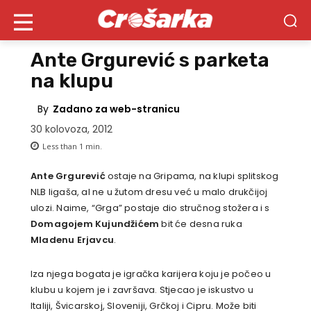
Ante Grgurević s parketa
na klupu
By
Zadano za web-stranicu
30 kolovoza, 2012
Less than 1
min.
Ante Grgurević
ostaje na Gripama, na klupi splitskog
NLB ligaša, al ne u žutom dresu već u malo drukčijoj
ulozi. Naime, “Grga” postaje dio stručnog stožera i s
Domagojem Kujundžićem
bit će desna ruka
Mladenu Erjavcu
.
Iza njega bogata je igračka karijera koju je počeo u
klubu u kojem je i završava. Stjecao je iskustvo u
Italiji, Švicarskoj, Sloveniji, Grčkoj i Cipru. Može biti