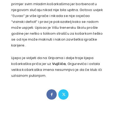
primjer svim mladim košarkašima jer borbenost u
njegovom slučaju nikad nije bila upitna. Gotovo uvijek
“čuvao” je više igrače i nikada se nije osjećao
“visinski deficit” i pravi je pokazatelj kako se radom
može uspjeti. Upisao je Višu trenersku školu prošle
godine jer netko s tolikom strašću za košarkom teško
se od nje može maknuti i nakon završetka igračke
karijere.
Lijepo je vidjeti da na Gripama i dalje traje lijepa
košarkaška priča jer uz
Vujčića
, Grgurevića i ostala
velika košarkaška imena nesumnjivo je da će klub ići
uzlaznom putanjom.