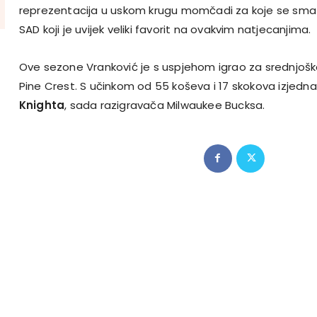
reprezentacija u uskom krugu momčadi za koje se smat
SAD koji je uvijek veliki favorit na ovakvim natjecanjima.
Ove sezone Vranković je s uspjehom igrao za srednjoš
Pine Crest. S učinkom od 55 koševa i 17 skokova izjedna
Knighta
, sada razigravača Milwaukee Bucksa.