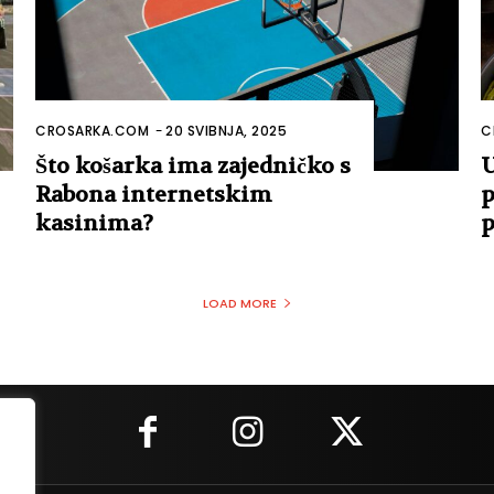
CROSARKA.COM
-
20 SVIBNJA, 2025
C
Što košarka ima zajedničko s
U
Rabona internetskim
p
kasinima?
p
LOAD MORE