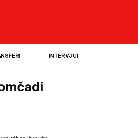
ANSFERI
INTERVJUI
momčadi
rezentativca Hrvatske