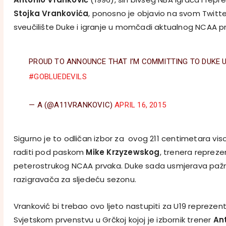
Stojka Vrankovića
, ponosno je objavio na svom Twitter
sveučilište Duke i igranje u momčadi aktualnog NCAA p
PROUD TO ANNOUNCE THAT I’M COMMITTING TO DUKE U
#GOBLUEDEVILS
— A (@A11VRANKOVIC)
APRIL 16, 2015
Sigurno je to odličan izbor za ovog 211 centimetara vi
raditi pod paskom
Mike Krzyzewskog
, trenera repreze
peterostrukog NCAA prvaka. Duke sada usmjerava paž
razigravača za sljedeću sezonu.
Vranković bi trebao ovo ljeto nastupiti za U19 reprezen
Svjetskom prvenstvu u Grčkoj kojoj je izbornik trener
An