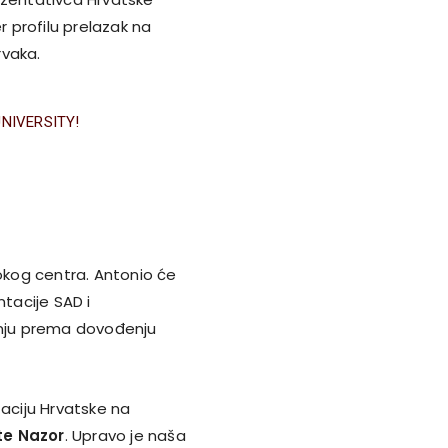
 profilu prelazak na
rvaka.
NIVERSITY!
sokog centra. Antonio će
ntacije SAD i
nju prema dovođenju
taciju Hrvatske na
te Nazor
. Upravo je naša