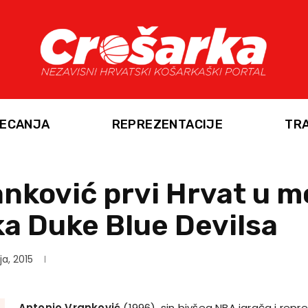
ECANJA
REPREZENTACIJE
TR
anković prvi Hrvat u 
a Duke Blue Devilsa
ja, 2015
Antonio Vranković
(1996), sin bivšeg NBA igrača i rep