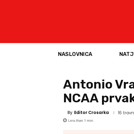
NASLOVNICA
NATJ
Antonio Vr
NCAA prvak
By
Editor Crosarka
16 travn
Less than 1
min.