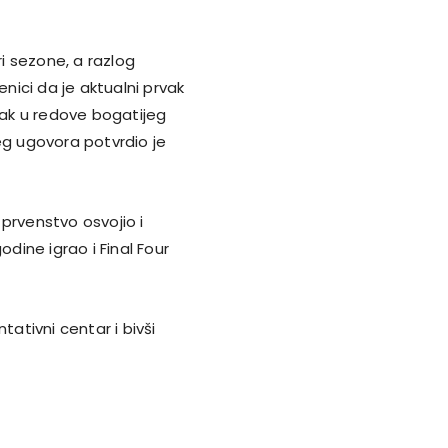
ri sezone, a razlog
enici da je aktualni prvak
ak u redove bogatijeg
eg ugovora potvrdio je
prvenstvo osvojio i
odine igrao i Final Four
tativni centar i bivši