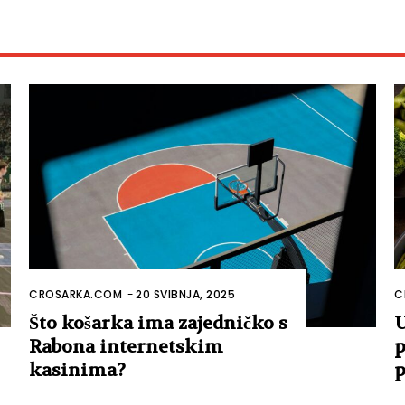
CROSARKA.COM
-
20 SVIBNJA, 2025
C
Što košarka ima zajedničko s
U
Rabona internetskim
p
kasinima?
p