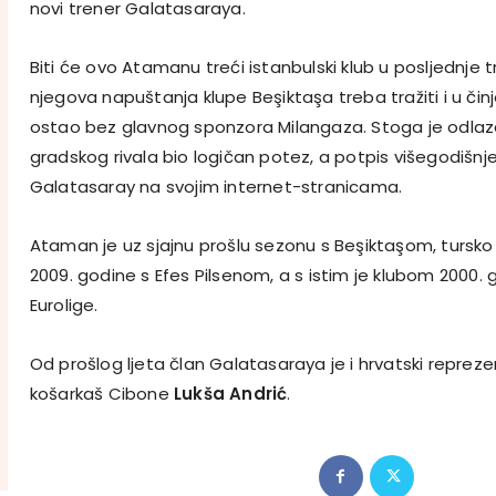
novi trener Galatasaraya.
Biti će ovo Atamanu treći istanbulski klub u posljednje t
njegova napuštanja klupe Beşiktaşa treba tražiti i u činj
ostao bez glavnog sponzora Milangaza. Stoga je odlaz
gradskog rivala bio logičan potez, a potpis višegodišnj
Galatasaray na svojim internet-stranicama.
Ataman je uz sjajnu prošlu sezonu s Beşiktaşom, tursko 
2009. godine s Efes Pilsenom, a s istim je klubom 2000. g
Eurolige.
Od prošlog ljeta član Galatasaraya je i hrvatski reprezen
košarkaš Cibone
Lukša Andrić
.