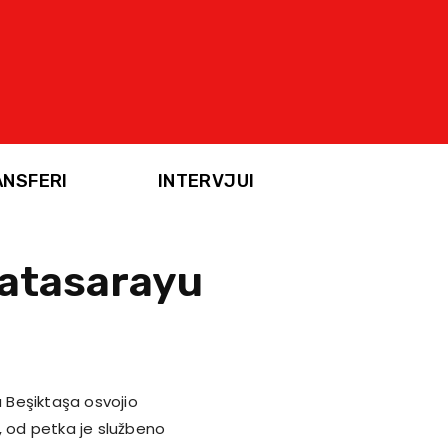
ANSFERI
INTERVJUI
latasarayu
ša Beşiktaşa osvojio
, od petka je službeno