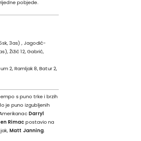
ijedne pobjede.
(5sk, 3as) , Jagodić-
), Žižić 12, Gabrić,
gum 2, Ramljak 8, Batur 2,
empo s puno trke i brzih
bilo je puno izgubljenih
e Amerikanac
Darryl
ven Rimac
postavio na
jak,
Matt Janning
.