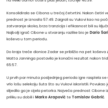
na veliki odmor otišli s plus jedan, točnije 40:39.
Konsolidirala se Cibona u trećoj četvrtini. Nakon četiri
prednost je iznosila 57:49. Zaigrali su Vukovi kao na p
zatvaranje skoka, brza tranzicija i efikasnost bili su ključ
Najbolji igrač Cibone u stvaranju razlike bio je
Dario Šar
koševa u tom periodu.
Do kraja treće dionice Zadar se približio na pet koševa z
Matta Janninga postavila je konačni rezultat nakon tri
65:57.
U prvih par minuta posljednjeg perioda igre rasplela se
vrlo lošu selekciju šuta što su Vukovi iskoristili. Povukao
slijedila ga je cijela petorka. Najveća prednost Cibone iz
priliku su dobili i
Marko Arapović
te
Tomislav Gabrić
.