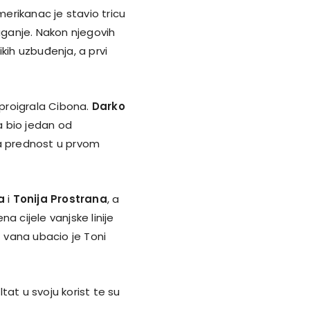
erikanac je stavio tricu
ganje. Nakon njegovih
likih uzbuđenja, a prvi
proigrala Cibona.
Darko
ša bio jedan od
ina prednost u prvom
a
i
Tonija Prostrana
, a
na cijele vanjske linije
z vana ubacio je Toni
tat u svoju korist te su