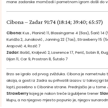
mane zadarske momčadi i pametnom igrom došli do vr
Cibona – Zadar 91:74
(18:14; 39:40; 65:57)
Cibona:
Kus , Planinić 11, Blassingame 4 (6as), Šarić 14 
Kuridža 2, Junaković , Janning 22 (7as), Strawberry 15 (5as
Arapović 4, Rozić 7
Zadar:
Bašić, Kraljević 2, Lawrence 17, Perić, Sobin 8, Đu
Dijan 11, Car 9, Prostran 8, Šutalo 7
Brzo se igralo od prvog zvižduka. Cibona je nametnula t
akcija, a gosti iz Zadra su prihvatili izazov. U takvoj igri 
lopti, posebno s Cibonine strane. Prednjačio je u tom
Strawberry
kojeg je nakon treće izgubljene trener
Sla
klupu, a na njegovo mjesto popunio je, njegov sunarodn