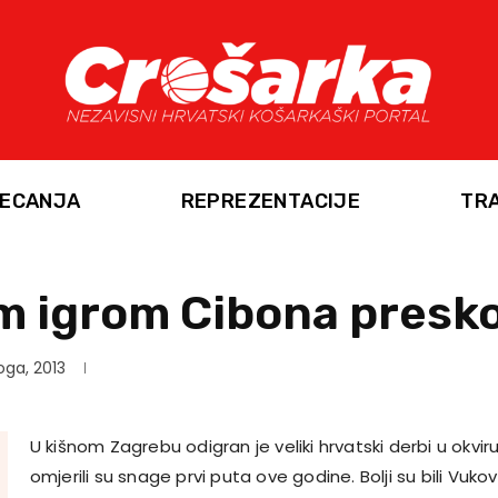
ECANJA
REPREZENTACIJE
TR
m igrom Cibona presko
oga, 2013
U kišnom Zagrebu odigran je veliki hrvatski derbi u okvir
omjerili su snage prvi puta ove godine. Bolji su bili Vukovi 