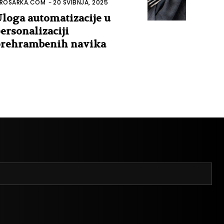
ROSARKA.COM
-
20 SVIBNJA, 2025
loga automatizacije u
ersonalizaciji
rehrambenih navika