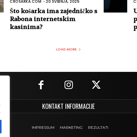
CROSARKA.COM
-
20 SVIBNJA, 2025
C
Što košarka ima zajedničko s
U
Rabona internetskim
p
kasinima?
p
LOAD MORE
.
KONTAKT INFORMACIJE
.
IMPRESSUM
MARKETING
REZULTATI