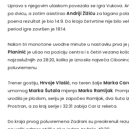
Upravo s njegovim ulaskom povezala se igra Vukova. Am
pa dvicu, a zatim asistirao
Andriji Žižiću
za lagano pola
poena rezultat je bio 14:9. Do kraja četvrtine nije bilo ve
period igre završen je 18:14.
Nakon tri monotone uvodne minute u nastavku prva je 
Planinić
je ušao na poziciju centra i s četiri vezana ko
najzaslužnijih za 28:20, koliko je iznosila najveća Cibon
poluvremenu.
Trener gostiju,
Hrvoje Vlašić
, na teren šalje
Marka Car
umornog
Marka Šutala
mijenja
Marko Ramljak
. Promje
urodila je plodom, seriju je započeo Ramljak, dva šuta i
Prostran, a za kraj serije i 32:31 zabija Car iz reketa.
Do kraja prvog poluvremena Zadrani su preokrenuli rezul