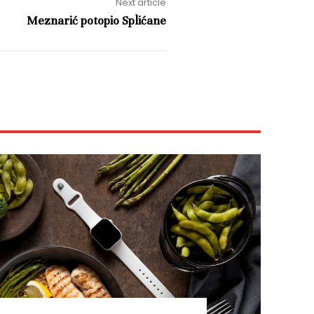
Next article
Meznarić potopio Splićane