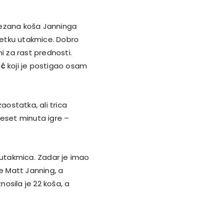
 vezana koša Janninga
očetku utakmice. Dobro
ni za rast prednosti.
ić
koji je postigao osam
aostatka, ali trica
deset minuta igre –
 utakmica. Zadar je imao
 je Matt Janning, a
nosila je 22 koša, a