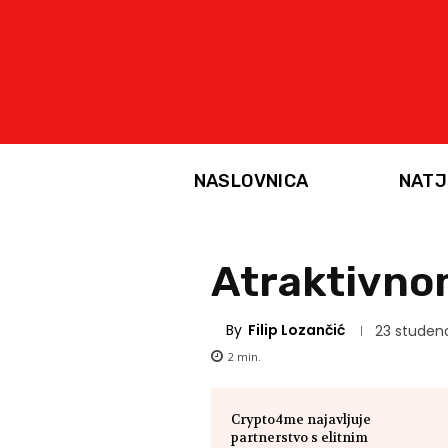
NASLOVNICA
NATJ
Atraktivno
By
Filip Lozančić
23 studen
2
min.
Crypto4me najavljuje
partnerstvo s elitnim