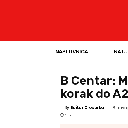
NASLOVNICA
NATJ
B Centar: M
korak do A
By
Editor Crosarka
8 travnj
1
min.