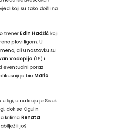
jedi koji su tako došli na
ko trener
Edin Hadžić
koji
eno plovi ligom. U
emena, ali u nastavku su
Ivan Vodopija
(16) i
ti eventualni poraz
ikasniji je bio
Mario
 ligi, a na kraju je Sisak
gi, dok se Ogulin
a krilima
Renata
ilježili još