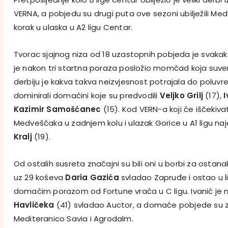
VERNA, a pobjedu su drugi puta ove sezoni ubilježili Medv
korak u ulaska u A2 ligu Centar.
Tvorac sjajnog niza od 18 uzastopnih pobjeda je svaka
je nakon tri startna poraza posložio momčad koja suver
derbiju je kakva takva neizvjesnost potrajala do poluvr
dominirali domaćini koje su predvodili
Veljko Grilj
(17),
Kazimir Samošćanec
(15). Kod VERN-a koji će iščekiva
Medveščaka u zadnjem kolu i ulazak Gorice u A1 ligu najef
Kralj
(19).
Od ostalih susreta značajni su bili oni u borbi za ostanak u
uz 29 koševa
Daria Gazića
svladao Zapruđe i ostao u li
domaćim porazom od Fortune vraća u C ligu. Ivanić je n
Havličeka
(41) svladao Auctor, a domaće pobjede su zab
Mediteranico Savia i Agrodalm.