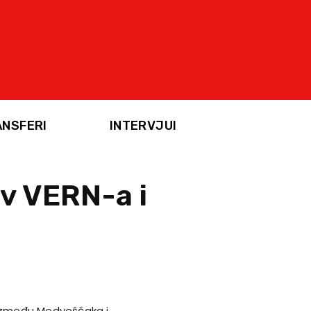
ANSFERI
INTERVJUI
v VERN-a i
bi između Medveščaka i