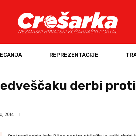
ECANJA
REPREZENTACIJE
TR
edveščaku derbi proti
2
a, 2014
Pretposljednje kolo B lige centar obilježio je veliki der