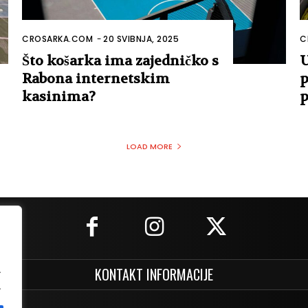
CROSARKA.COM
-
20 SVIBNJA, 2025
C
Što košarka ima zajedničko s
U
Rabona internetskim
p
kasinima?
p
LOAD MORE
.
KONTAKT INFORMACIJE
.