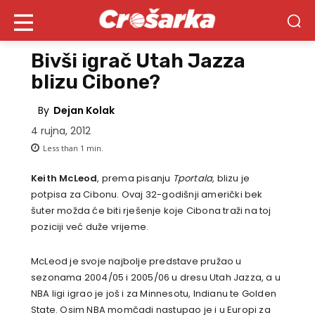
Bivši igrač Utah Jazza
blizu Cibone?
By
Dejan Kolak
4 rujna, 2012
Less than 1
min.
Keith McLeod
, prema pisanju
Tportala
, blizu je
potpisa za Cibonu. Ovaj 32-godišnji američki bek
šuter možda će biti rješenje koje Cibona traži na toj
poziciji već duže vrijeme.
McLeod je svoje najbolje predstave pružao u
sezonama 2004/05 i 2005/06 u dresu Utah Jazza, a u
NBA ligi igrao je još i za Minnesotu, Indianu te Golden
State. Osim NBA momčadi nastupao je i u Europi za