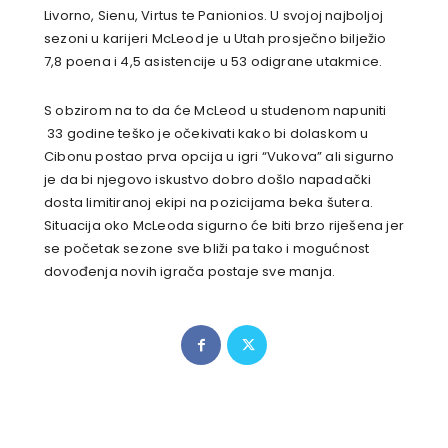
Livorno, Sienu, Virtus te Panionios. U svojoj najboljoj
sezoni u karijeri McLeod je u Utah prosječno bilježio
7,8 poena i 4,5 asistencije u 53 odigrane utakmice.
S obzirom na to da će McLeod u studenom napuniti
33 godine teško je očekivati kako bi dolaskom u
Cibonu postao prva opcija u igri “Vukova” ali sigurno
je da bi njegovo iskustvo dobro došlo napadački
dosta limitiranoj ekipi na pozicijama beka šutera.
Situacija oko McLeoda sigurno će biti brzo riješena jer
se početak sezone sve bliži pa tako i mogućnost
dovođenja novih igrača postaje sve manja.