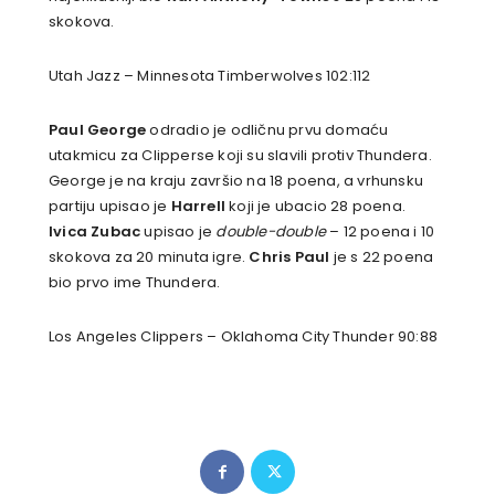
skokova.
Utah Jazz – Minnesota Timberwolves 102:112
Paul George
odradio je odličnu prvu domaću
utakmicu za Clipperse koji su slavili protiv Thundera.
George je na kraju završio na 18 poena, a vrhunsku
partiju upisao je
Harrell
koji je ubacio 28 poena.
Ivica Zubac
upisao je
double-double
– 12 poena i 10
skokova za 20 minuta igre.
Chris Paul
je s 22 poena
bio prvo ime Thundera.
Los Angeles Clippers – Oklahoma City Thunder 90:88