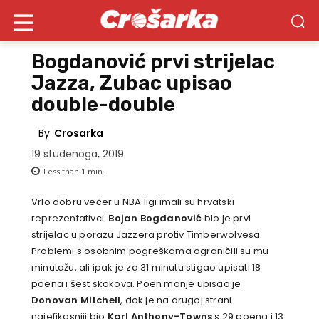
Bogdanović prvi strijelac
Jazza, Zubac upisao
double-double
By
Crosarka
19 studenoga, 2019
Less than 1
min.
Vrlo dobru večer u NBA ligi imali su hrvatski
reprezentativci.
Bojan Bogdanović
bio je prvi
strijelac u porazu Jazzera protiv Timberwolvesa.
Problemi s osobnim pogreškama ograničili su mu
minutažu, ali ipak je za 31 minutu stigao upisati 18
poena i šest skokova. Poen manje upisao je
Donovan Mitchell
, dok je na drugoj strani
najefikasniji bio
Karl Anthony-Towns
s 29 poena i 13