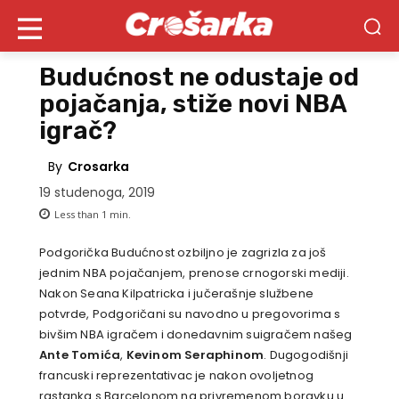
Budućnost ne odustaje od
pojačanja, stiže novi NBA
igrač?
By
Crosarka
19 studenoga, 2019
Less than 1
min.
Podgorička Budućnost ozbiljno je zagrizla za još
jednim NBA pojačanjem, prenose crnogorski mediji.
Nakon Seana Kilpatricka i jučerašnje službene
potvrde, Podgoričani su navodno u pregovorima s
bivšim NBA igračem i donedavnim suigračem našeg
Ante Tomića
,
Kevinom Seraphinom
. Dugogodišnji
francuski reprezentativac je nakon ovoljetnog
rastanka s Barcelonom na privremenom boravku u