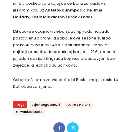
im biti posljednja u kojoj će se boriti za naslov s
jezgrom koju uz
Antetokounmpoa
čine
Jrue
Holiday, Khris Middleton i Brook Lopez.
Milwaukee očajnički treba
spacing
kada napada
postavljenu obranu, a Babo je ove sezone šutirao
preko 40% za tricu i 48% s poludistance, imao je i
najbolji prosjek u dosadašnjoj karijeri s 21.6 poena te
je jedan od rijetkih igrača koji nisu predstavljeni kao
zvijezde, a jednako su učinkoviti.
Ostaje još samo za vidjeti što bi Bucksi mogli poslati u
Detroit za zamjenu…
Tags
Bojan Bogdanović
Detroit Pistons
Milwaukee Bucks