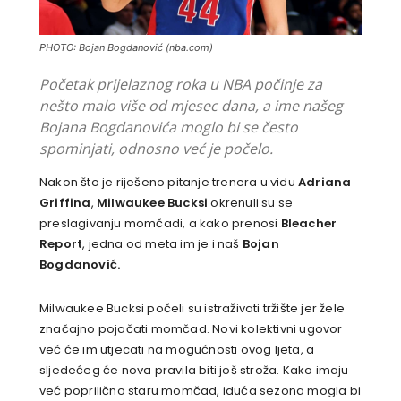
PHOTO: Bojan Bogdanović (nba.com)
Početak prijelaznog roka u NBA počinje za
nešto malo više od mjesec dana, a ime našeg
Bojana Bogdanovića moglo bi se često
spominjati, odnosno već je počelo.
Nakon što je riješeno pitanje trenera u vidu
Adriana
Griffina
,
Milwaukee Bucksi
okrenuli su se
preslagivanju momčadi, a kako prenosi
Bleacher
Report
, jedna od meta im je i naš
Bojan
Bogdanović.
Milwaukee Bucksi počeli su istraživati tržište jer žele
značajno pojačati momčad. Novi kolektivni ugovor
već će im utjecati na mogućnosti ovog ljeta, a
sljedećeg će nova pravila biti još stroža. Kako imaju
već poprilično staru momčad, iduća sezona mogla bi