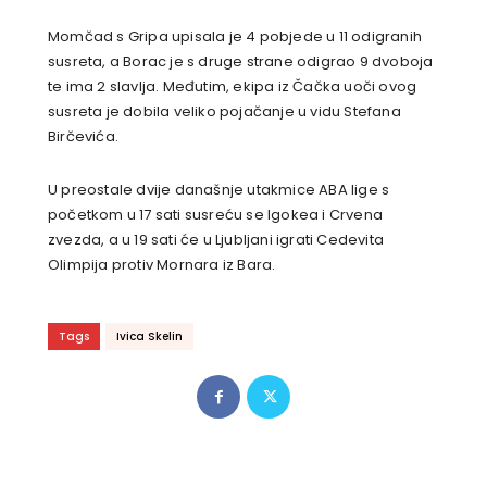
Momčad s Gripa upisala je 4 pobjede u 11 odigranih
susreta, a Borac je s druge strane odigrao 9 dvoboja
te ima 2 slavlja. Međutim, ekipa iz Čačka uoči ovog
susreta je dobila veliko pojačanje u vidu Stefana
Birčevića.
U preostale dvije današnje utakmice ABA lige s
početkom u 17 sati susreću se Igokea i Crvena
zvezda, a u 19 sati će u Ljubljani igrati Cedevita
Olimpija protiv Mornara iz Bara.
Tags
Ivica Skelin