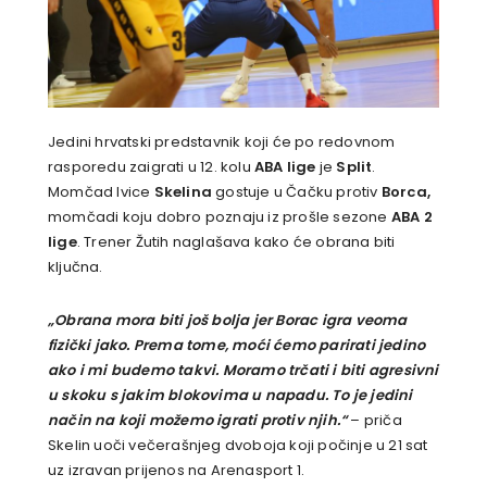
Jedini hrvatski predstavnik koji će po redovnom
rasporedu zaigrati u 12. kolu
ABA lige
je
Split
.
Momčad Ivice
Skelina
gostuje u Čačku protiv
Borca,
momčadi koju dobro poznaju iz prošle sezone
ABA 2
lige
. Trener Žutih naglašava kako će obrana biti
ključna.
„Obrana mora biti još bolja jer Borac igra veoma
fizički jako. Prema tome, moći ćemo parirati jedino
ako i mi budemo takvi. Moramo trčati i biti agresivni
u skoku s jakim blokovima u napadu. To je jedini
način na koji možemo igrati protiv njih.“
– priča
Skelin uoči večerašnjeg dvoboja koji počinje u 21 sat
uz izravan prijenos na Arenasport 1.