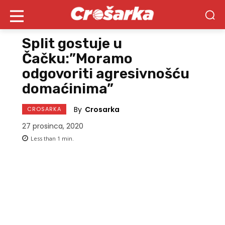
Split gostuje u
Čačku:”Moramo
odgovoriti agresivnošću
domaćinima”
By
Crosarka
CROSARKA
27 prosinca, 2020
Less than 1
min.