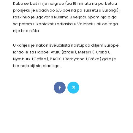
Kako se baš i nije naigrao (za 16 minuta na parketu u
prosjeku je ubacivao 5,5 poena po susretu u Euroligi),
raskinuo je ugovor s Rusima u veljači. Spominjalo ga
se potom u kontekstu odlaska u Valenciu, ali od toga
nije bilo ništa.
U karijeri je nakon sveučilišta nastupao diljem Europe.
Igrao je za Hapoel Afulu (Izrael), Mersin (Turska),
Nymburk (Češka), PAOK i Rethymno (Grčka) gdje je
bio najbolji strijelac lige.