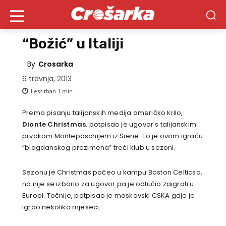
“Božić” u Italiji
By
Crosarka
6 travnja, 2013
Less than 1
min.
Prema pisanju talijanskih medija američko krilo,
Dionte Christmas
, potpisao je ugovor s talijanskim
prvakom Montepaschijem iz Siene. To je ovom igraču
“blagdanskog prezimena” treći klub u sezoni.
Sezonu je Christmas počeo u kampu Boston Celticsa,
no nije se izborio za ugovor pa je odlučio zaigrati u
Europi. Točnije, potpisao je moskovski CSKA gdje je
igrao nekoliko mjeseci.