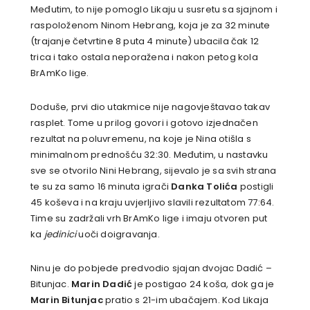
Međutim, to nije pomoglo Likaju u susretu sa sjajnom i
raspoloženom Ninom Hebrang, koja je za 32 minute
(trajanje četvrtine 8 puta 4 minute) ubacila čak 12
trica i tako ostala neporažena i nakon petog kola
BrAmKo lige.
Doduše, prvi dio utakmice nije nagovještavao takav
rasplet. Tome u prilog govori i gotovo izjednačen
rezultat na poluvremenu, na koje je Nina otišla s
minimalnom prednošću 32:30. Međutim, u nastavku
sve se otvorilo Nini Hebrang, sijevalo je sa svih strana
te su za samo 16 minuta igrači
Danka Tolića
postigli
45 koševa i na kraju uvjerljivo slavili rezultatom 77:64.
Time su zadržali vrh BrAmKo lige i imaju otvoren put
ka
jedinici
uoči doigravanja.
Ninu je do pobjede predvodio sjajan dvojac Dadić –
Bitunjac.
Marin Dadić
je postigao 24 koša, dok ga je
Marin Bitunjac
pratio s 21-im ubačajem. Kod Likaja