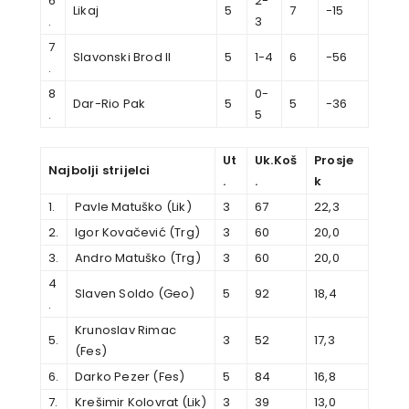
6
2-
Likaj
5
7
-15
.
3
7
Slavonski Brod II
5
1-4
6
-56
.
8
0-
Dar-Rio Pak
5
5
-36
.
5
Ut
Uk.Koš
Prosje
Najbolji strijelci
.
.
k
1.
Pavle Matuško (Lik)
3
67
22,3
2.
Igor Kovačević (Trg)
3
60
20,0
3.
Andro Matuško (Trg)
3
60
20,0
4
Slaven Soldo (Geo)
5
92
18,4
.
Krunoslav Rimac
5.
3
52
17,3
(Fes)
6.
Darko Pezer (Fes)
5
84
16,8
7.
Krešimir Kolovrat (Lik)
3
39
13,0