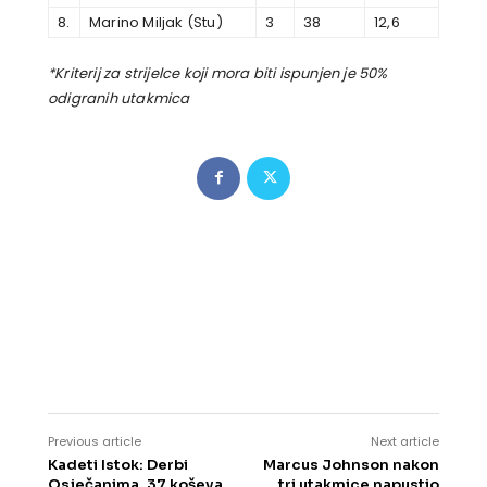
8.
Marino Miljak (Stu)
3
38
12,6
*Kriterij za strijelce koji mora biti ispunjen je 50%
odigranih utakmica
Previous article
Next article
Kadeti Istok: Derbi
Marcus Johnson nakon
Osječanima, 37 koševa
tri utakmice napustio