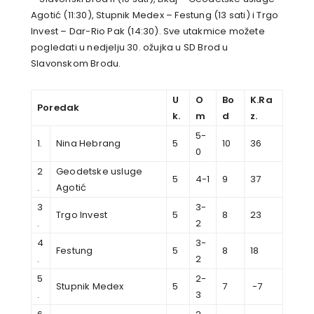
Agotić (11:30), Stupnik Medex – Festung (13 sati) i Trgo
Invest – Dar-Rio Pak (14:30). Sve utakmice možete
pogledati u nedjelju 30. ožujka u SD Brod u
Slavonskom Brodu.
U
O
Bo
K.Ra
Poredak
k.
m
d
z.
5-
1.
Nina Hebrang
5
10
36
0
2
Geodetske usluge
5
4-1
9
37
.
Agotić
3
3-
Trgo Invest
5
8
23
.
2
4
3-
Festung
5
8
18
.
2
5
2-
Stupnik Medex
5
7
-7
.
3