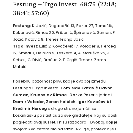
Festung – Trgo Invest 68:79
(22:18;
38:41; 57:60)
Festung:
K. Jozić, Dugandžić 13, Pezer 27, Tomašić,
Kokanović, Rimac 20, Pribanić, Špiranović, Suman, F.
Jozić, Katavić 8. Trener: Franjo Jozić
Trgo Invest:
Lulić 2, Kovačević 17, Voloder 8, Herceg
12, Šmital 3, Helbich 9, Teskera 4, A. Matuško 22, J.
Šebalj, G. Divić, Bračun 2, F. Grgić. Trener: Zoran
Mataić
Posebnu pozornost privukao je dvoboj između
Festunga i Trgo Investa.
Tomislav Katavić
Davor
Suman
,
Krunoslav Rimac
i
Darko Pezer
s jedne i
Damir Voloder
,
Zoran Helbich
,
Igor Kovačević
i
Krešimir Herceg
s druge strane jamčili su
košarkašku poslasticu za sve gledatelje, koji su došli
pogledati ovaj susret. I nisu razočarali. Dvoboj, koji je
svojom kvalitetom bio na razini A2 lige, protekao je u