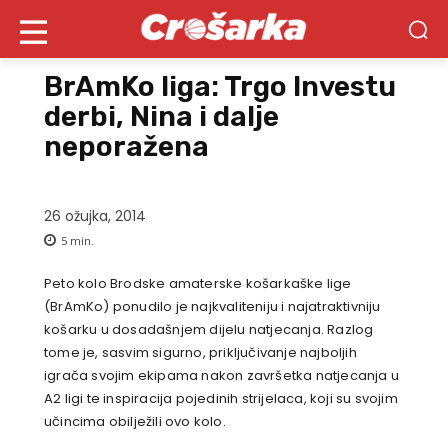
BrAmKo liga: Trgo Investu
derbi, Nina i dalje
neporažena
26 ožujka, 2014
5
min.
Peto kolo Brodske amaterske košarkaške lige
(BrAmKo) ponudilo je najkvaliteniju i najatraktivniju
košarku u dosadašnjem dijelu natjecanja. Razlog
tome je, sasvim sigurno, priključivanje najboljih
igrača svojim ekipama nakon završetka natjecanja u
A2 ligi te inspiracija pojedinih strijelaca, koji su svojim
učincima obilježili ovo kolo.