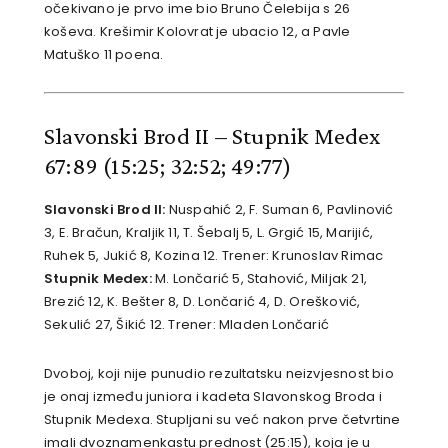
očekivano je prvo ime bio Bruno Čelebija s 26
koševa. Krešimir Kolovrat je ubacio 12, a Pavle
Matuško 11 poena.
Slavonski Brod II – Stupnik Medex
67:89
(15:25; 32:52; 49:77)
Slavonski Brod II:
Nuspahić 2, F. Suman 6, Pavlinović
3, E. Bračun, Kraljik 11, T. Šebalj 5, L. Grgić 15, Marijić,
Ruhek 5, Jukić 8, Kozina 12. Trener: Krunoslav Rimac
Stupnik Medex:
M. Lončarić 5, Stahović, Miljak 21,
Brezić 12, K. Bešter 8, D. Lončarić 4, D. Orešković,
Sekulić 27, Šikić 12. Trener: Mladen Lončarić
Dvoboj, koji nije punudio rezultatsku neizvjesnost bio
je onaj između juniora i kadeta Slavonskog Broda i
Stupnik Medexa. Stupljani su već nakon prve četvrtine
imali dvoznamenkastu prednost (25:15), koja je u