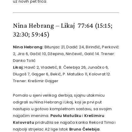
uz novih pet trica.
Nina Hebrang – Likaj 77:64
(15:15;
32:30; 59:45)
Nina Hebrang:
Bitunjac 21, Dadić 24, Birinđić, Perković
2, Jira 6, Gačić 10, Džepina, Ninčević, Galić 14. Trener:
Danko Tolić
Likaj:
Havić 2, Vladetić, B. Čelebija 26, Junačko 6,
Dlugoš 7, Gajger 6, Bekić, P. Matuško 11, Kolovrat 12.
Trener: Krešimir Gajger
Pomalo u sjeni velikog derbija, sjajnu utakmicu
odigrali su Nina Hebrang i Likaj, koji je prvi put
nastupio u gotovo kompletnom sastavu, sa svojim
najjačim imenima.
Pavlu Matušku
i
Krešimiru
Kolovratu
pridružila se najjača karika Rekord Tima i
najbolji strijelac A2 lige Istok
Bruno Čelebija
.