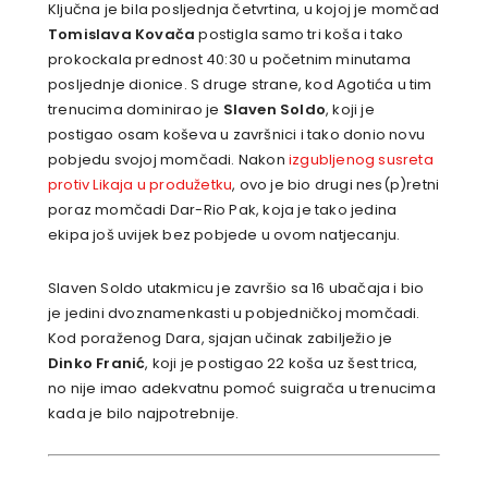
Ključna je bila posljednja četvrtina, u kojoj je momčad
Tomislava Kovača
postigla samo tri koša i tako
prokockala prednost 40:30 u početnim minutama
posljednje dionice. S druge strane, kod Agotića u tim
trenucima dominirao je
Slaven Soldo
, koji je
postigao osam koševa u završnici i tako donio novu
pobjedu svojoj momčadi. Nakon
izgubljenog susreta
protiv Likaja u produžetku
, ovo je bio drugi nes(p)retni
poraz momčadi Dar-Rio Pak, koja je tako jedina
ekipa još uvijek bez pobjede u ovom natjecanju.
Slaven Soldo utakmicu je završio sa 16 ubačaja i bio
je jedini dvoznamenkasti u pobjedničkoj momčadi.
Kod poraženog Dara, sjajan učinak zabilježio je
Dinko Franić
, koji je postigao 22 koša uz šest trica,
no nije imao adekvatnu pomoć suigrača u trenucima
kada je bilo najpotrebnije.