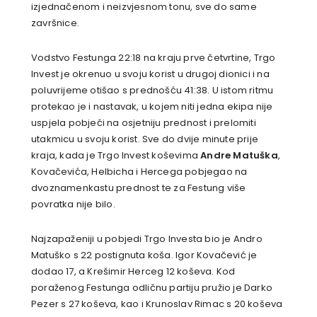
izjednačenom i neizvjesnom tonu, sve do same
završnice.
Vodstvo Festunga 22:18 na kraju prve četvrtine, Trgo
Invest je okrenuo u svoju korist u drugoj dionici i na
poluvrijeme otišao s prednošću 41:38. U istom ritmu
protekao je i nastavak, u kojem niti jedna ekipa nije
uspjela pobjeći na osjetniju prednost i prelomiti
utakmicu u svoju korist. Sve do dvije minute prije
kraja, kada je Trgo Invest koševima
Andre Matuška
,
Kovačevića, Helbicha i Hercega pobjegao na
dvoznamenkastu prednost te za Festung više
povratka nije bilo.
Najzapaženiji u pobjedi Trgo Investa bio je Andro
Matuško s 22 postignuta koša. Igor Kovačević je
dodao 17, a Krešimir Herceg 12 koševa. Kod
poraženog Festunga odličnu partiju pružio je Darko
Pezer s 27 koševa, kao i Krunoslav Rimac s 20 koševa