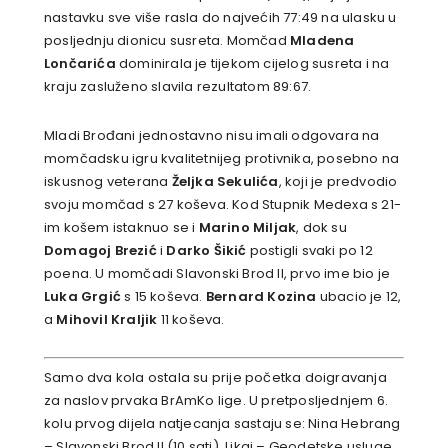
nastavku sve više rasla do najvećih 77:49 na ulasku u
posljednju dionicu susreta. Momčad
Mladena
Lončarića
dominirala je tijekom cijelog susreta i na
kraju zasluženo slavila rezultatom 89:67.
Mladi Brođani jednostavno nisu imali odgovara na
momčadsku igru kvalitetnijeg protivnika, posebno na
iskusnog veterana
Željka Sekulića
, koji je predvodio
svoju momčad s 27 koševa. Kod Stupnik Medexa s 21-
im košem istaknuo se i
Marino Miljak
, dok su
Domagoj Brezić
i
Darko Šikić
postigli svaki po 12
poena. U momčadi Slavonski Brod II, prvo ime bio je
Luka Grgić
s 15 koševa.
Bernard Kozina
ubacio je 12,
a
Mihovil Kraljik
11 koševa.
Samo dva kola ostala su prije početka doigravanja
za naslov prvaka BrAmKo lige. U pretposljednjem 6.
kolu prvog dijela natjecanja sastaju se: Nina Hebrang
– Slavonski Brod II (10 sati), Likaj – Geodetske usluge