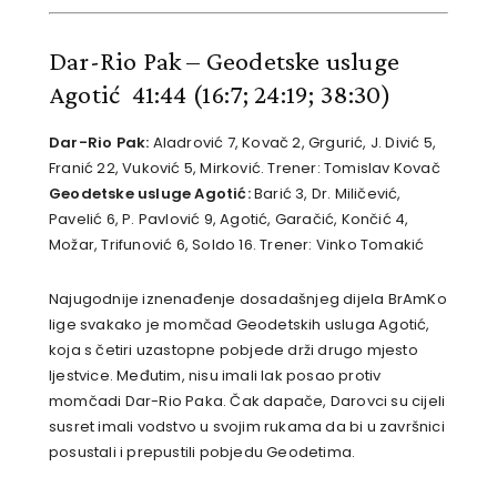
Dar-Rio Pak – Geodetske usluge
Agotić 41:44
(16:7; 24:19; 38:30)
Dar-Rio Pak:
Aladrović 7, Kovač 2, Grgurić, J. Divić 5,
Franić 22, Vuković 5, Mirković. Trener: Tomislav Kovač
Geodetske usluge Agotić:
Barić 3, Dr. Miličević,
Pavelić 6, P. Pavlović 9, Agotić, Garačić, Končić 4,
Možar, Trifunović 6, Soldo 16. Trener: Vinko Tomakić
Najugodnije iznenađenje dosadašnjeg dijela BrAmKo
lige svakako je momčad Geodetskih usluga Agotić,
koja s četiri uzastopne pobjede drži drugo mjesto
ljestvice. Međutim, nisu imali lak posao protiv
momčadi Dar-Rio Paka. Čak dapače, Darovci su cijeli
susret imali vodstvo u svojim rukama da bi u završnici
posustali i prepustili pobjedu Geodetima.