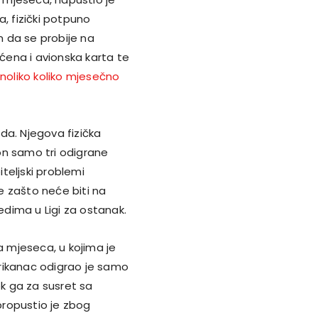
, fizički potpuno
 da se probije na
aćena i avionska karta te
onoliko koliko mjesečno
oda. Njegova fizička
on samo tri odigrane
teljski problemi
e zašto neće biti na
dima u Ligi za ostanak.
 mjeseca, u kojima je
rikanac odigrao je samo
ok ga za susret sa
 propustio je zbog