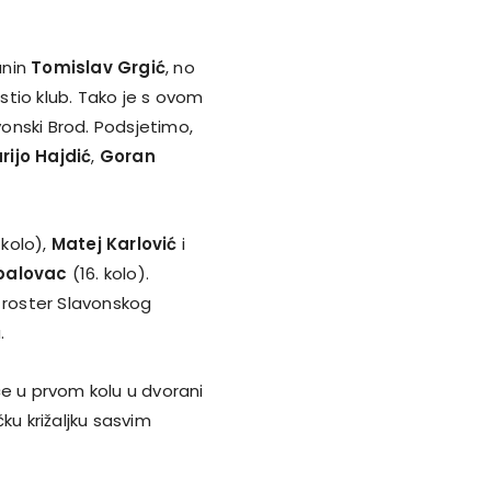
anin
Tomislav Grgić
, no
tio klub. Tako je s ovom
onski Brod. Podsjetimo,
rijo Hajdić
,
Goran
 kolo),
Matej Karlović
i
palovac
(16. kolo).
, roster Slavonskog
.
će u prvom kolu u dvorani
u križaljku sasvim