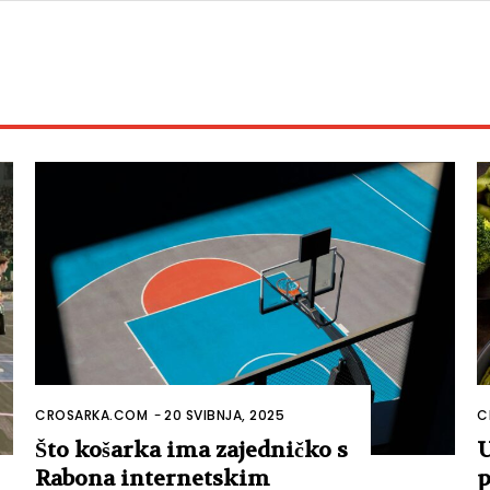
CROSARKA.COM
-
20 SVIBNJA, 2025
C
Što košarka ima zajedničko s
U
Rabona internetskim
p