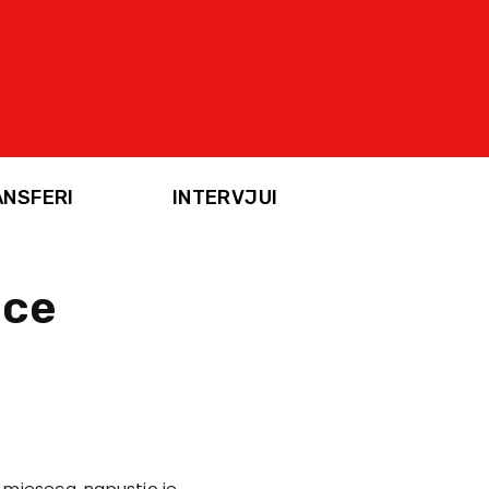
ANSFERI
INTERVJUI
ice
 mjeseca, napustio je