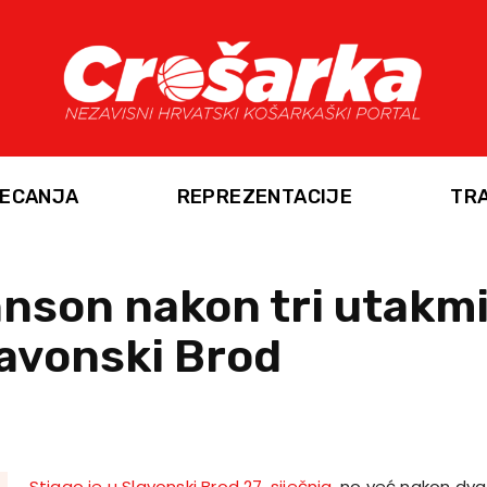
ECANJA
REPREZENTACIJE
TR
nson nakon tri utakm
lavonski Brod
Stigao je u Slavonski Brod 27. siječnja
, no već nakon dva