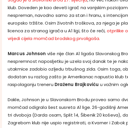
klub. Doveden je kao deveti igrač na vanjskim pozicijama
nespreman, navodno samo za stan i hranu, s intencijom
europsko tržište. Osim životnih troškova, za njega je pl
licenca za stranog igrača u A1 ligi, što će reći,
otprilike 
vrijedi cijela momčad brodskog prvoligaša.
Marcus Johnson
više nije član A1 ligaša Slavonskog Br
nespremnost naposljetku je uzela svoj danak te je nak
utakmice zadobio ozljedu trbušnog zida. Osim toga, obi
dodatan su razlog zašto je Amerikanac napustio klub t
raspolaganju treneru
Draženu Brajkoviću
u važnim ogle
Dakle, Johnson je u Slavonskom Brodu proveo samo dva
momčad odigrala šest susreta A1 lige. 26-godišnji Ame
tri dvoboja (Darda osam, Split 14, Šibenik 20 koševa), d
Zagrebom klub nije uspio registrirati, a Kvarner i Zabok