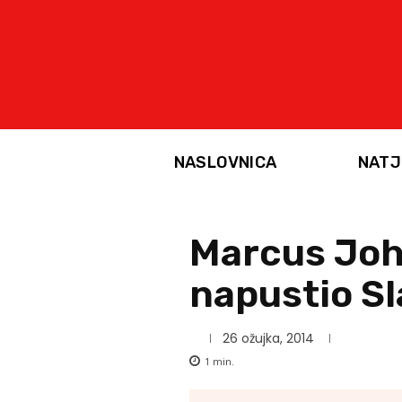
NASLOVNICA
NATJ
Marcus Joh
napustio S
26 ožujka, 2014
1
min.