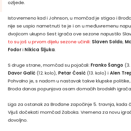
ozljede.
Istovremeno kad i Johnson, u momčad je stigao i Brođ
nije se uspio nametnuti te je i on u međuvremenu napus
dvojicom ukupno šest igrača ove sezone napustilo Slav
to su još u prvom dijelu sezone učinili:
Slaven Soldo
,
Ma
Fodor
i
Nikica Šljuka
.
S druge strane, momčad su pojačali:
Franko Šango
(3.
Davor Galić
(12. kolo),
Petar Ćosić
(13. kolo) i
Alen Tre
Pohvalno je, s nadom u nastavak takve klupske politike
Broda danas popunjava osam domaćih brodskih igrača
Liga za ostanak za Brođane započinje 5. travnja, kada 
Vijuš dočekati momčad Zaboka. Vremena za novu igračk
dovoljno.