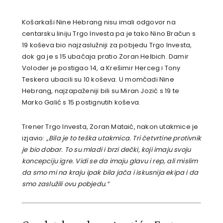
Košarkaši Nine Hebrang nisu imali odgovor na
centarsku liniju Trgo Investa pa je tako Nino Bračun s
19 koševa bio najzaslužniji za pobjedu Trgo Investa,
dok ga je s 15 ubačaja pratio Zoran Helbich. Damir
Voloder je postigao 14, a Krešimir Herceg i Tony
Teskera ubacili su 10 koševa. U momčadi Nine
Hebrang, najzapaženiji bili su Miran Jozić s 19 te
Marko Galić s 15 postignutih koševa.
Trener Trgo Investa, Zoran Mataić, nakon utakmice je
izjavio:
„Bila je to teška utakmica. Tri četvrtine protivnik
je bio dobar. To su mladi i brzi dečki, koji imaju svoju
koncepciju igre. Vidi se da imaju glavu i rep, ali mislim
da smo mi na kraju ipak bila jača i iskusnija ekipa i da
smo zaslužili ovu pobjedu.“