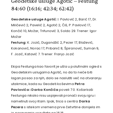
Geodetske usluge Agotić – Festung
84:60
(16:16; 42:34; 62:42)
Geodetske usluge Agotić:
I. Pavlović 2, Barić 17,
Dr.
Miličević 2, Pavelić 2, Agotić 2, Čiš, P. Pavlović 17,
Končić 10, Možar, Trifunović 3, Soldo 29. Trener: Igor
Možar
Festung:
K. Jozić, Dugandžić 2, Pezer 17, Blažević,
Kokanović, Norac 17, Pribanić 8, Špiranović, Suman 9,
F. Jozić, Katavić 7. Trener: Franjo Jozić
Ekipa Festunga kao favorit je ušla u polufinalni ogled s
Geodetskim uslugama Agotić, no da to neće biti
lagan posao za njih, dalo se naslutiti već na otvaranju
utakmice, kada su Geodeti koševima
Petra
Pavlovića
i
Darka Končića
poveli 7:0. Košarkaši
Festunga nikako nisu uspijevali pronaći svoju igru i
nametnuti svoj ritam. Ipak, trica s centra
Darka
Pezera
s istekom vremena prve četvrtine donijela im
je poravnanje rezultata na 16:16.