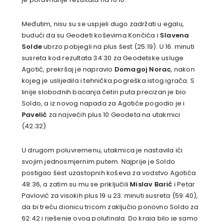
Međutim, nisu su se uspjeli dugo zadržati u egalu,
budući da su Geodeti koševima Končića i
Slavena
Solde
ubrzo pobjegli na plus šest (25:19). U 16. minuti
susreta kod rezultata 34:30 za Geodetske usluge
Agotić, prekršaj je napravio
Domagoj Norac
, nakon
kojeg je uslijedila i tehnička pogreška istog igrača. S
linije slobodnih bacanja četiri puta precizan je bio
Soldo, a iz novog napada za Agotiće pogodio je i
Pavelić
za najvećih plus 10 Geodeta na utakmici
(42:32).
U drugom poluvremenu, utakmica je nastavila ići
svojim jednosmjernim putem. Najprije je Soldo
postigao šest uzastopnih koševa za vodstvo Agotića
48:36, a zatim su mu se priključili
Mislav Barić
i Petar
Pavlović za visokih plus 19 u 23. minuti susreta (59:40),
da bi treću dionicu tricom zaključio ponovno Soldo za
62:42 i rješenje ovog polufinala. Do kraja bilo je samo