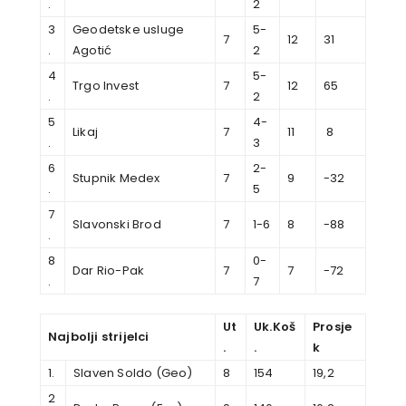
.
2
3
Geodetske usluge
5-
7
12
31
.
Agotić
2
4
5-
Trgo Invest
7
12
65
.
2
5
4-
Likaj
7
11
8
.
3
6
2-
Stupnik Medex
7
9
-32
.
5
7
Slavonski Brod
7
1-6
8
-88
.
8
0-
Dar Rio-Pak
7
7
-72
.
7
Ut
Uk.Koš
Prosje
Najbolji strijelci
.
.
k
1.
Slaven Soldo (Geo)
8
154
19,2
2