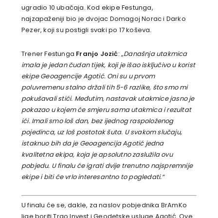
ugradio 10 ubačaja. Kod ekipe Festunga,
najzapaženiji bio je dvojac Domagoj Norac i Darko
Pezer, koji su postigli svaki po 17 koševa.
Trener Festunga
Franjo Jozić
:
„Današnja utakmica
imala je jedan čudan tijek, koji je išao isključivo u korist
ekipe Geoagencije Agotić. Oni su u prvom
poluvremenu stalno držali tih 5-6 razlike, što smo mi
pokušavali stići. Međutim, nastavak utakmice jasno je
pokazao u kojem će smjeru sama utakmica i rezultat
ići. Imali smo loš dan, bez ijednog raspoloženog
pojedinca, uz loš postotak šuta. U svakom slučaju,
istaknuo bih da je Geoagencija Agotić jedna
kvalitetna ekipa, koja je apsolutno zaslužila ovu
pobjedu. U finalu će igrati dvije trenutno najspremnije
ekipe i biti će vrlo interesantno to pogledati.“
U finalu će se, dakle, za naslov pobjednika BrAmKo
lige boriti Trgo Invest i Geodetske usluge Agotić. Ove