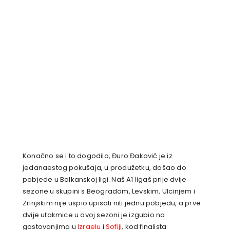
Konačno se i to dogodilo, Đuro Đaković je iz
jedanaestog pokušaja, u produžetku, došao do
pobjede u Balkanskoj ligi. Naš A1 ligaš prije dvije
sezone u skupini s Beogradom, Levskim, Ulcinjem i
Zrinjskim nije uspio upisati niti jednu pobjedu, a prve
dvije utakmice u ovoj sezoni je izgubio na
gostovanjima u
Izraelu
i
Sofiji
, kod finalista