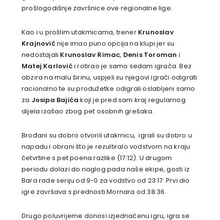
prošlogodišnje završnice ove regionalne lige.
Kao i u prošlim utakmicama, trener
Krunoslav
Krajnović
nije imao puno opcija na klupi jer su
nedostajali
Krunoslav Rimac
,
Denis Toroman
i
Matej Karlović
i rotirao je samo sedam igrača. Bez
obzira na malu širinu, uspjeli su njegovi igrači odigrati
racionalno te su produžetke odigrali oslabljeni samo
za
Josipa Bajića
koji je pred sam kraj regularnog
dijela izašao zbog pet osobnih grešaka.
Brođani su dobro otvorili utakmicu, igrali su dobro u
napadu i obrani što je rezultiralo vodstvom na kraju
četvrtine s pet poena razlike (17:12). U drugom
periodu dolazi do naglog pada naše ekipe, gosti iz
Bara rade seriju od 9-0 za vodstvo od 23:17. Prvi dio
igre završava s prednosti Mornara od 38:36.
Drugo poluvrijeme donosi izjednačenu igru, igra se