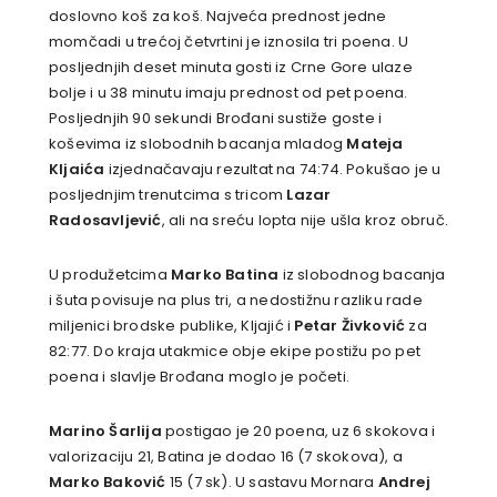
doslovno koš za koš. Najveća prednost jedne
momčadi u trećoj četvrtini je iznosila tri poena. U
posljednjih deset minuta gosti iz Crne Gore ulaze
bolje i u 38 minutu imaju prednost od pet poena.
Posljednjih 90 sekundi Brođani sustiže goste i
koševima iz slobodnih bacanja mladog
Mateja
Kljaića
izjednačavaju rezultat na 74:74. Pokušao je u
posljednjim trenutcima s tricom
Lazar
Radosavljević
, ali na sreću lopta nije ušla kroz obruč.
U produžetcima
Marko Batina
iz slobodnog bacanja
i šuta povisuje na plus tri, a nedostižnu razliku rade
miljenici brodske publike, Kljajić i
Petar Živković
za
82:77. Do kraja utakmice obje ekipe postižu po pet
poena i slavlje Brođana moglo je početi.
Marino Šarlija
postigao je 20 poena, uz 6 skokova i
valorizaciju 21, Batina je dodao 16 (7 skokova), a
Marko Baković
15 (7 sk). U sastavu Mornara
Andrej