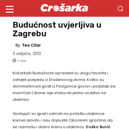
Budućnost uvjerljiva u
Zagrebu
By
Teo Cilar
3 veljače, 2013
1
min.
Košarkaši Budućnosti opravdali su ulogu favorita i
odnijeli pobjedu iz Draženovog doma. Koliko su
dominantni bili gosti iz Podgorice govori i podatak da
momčad Cibone nije imala niti jedno vodstvo na
utakmici.
Gostujući su igrači odmah na početku utakmice
krenuli silovito i nisu dopustili Ciboninim igračima da
se razmašu i dobro krenu u utakmicu.
Duško Bunić