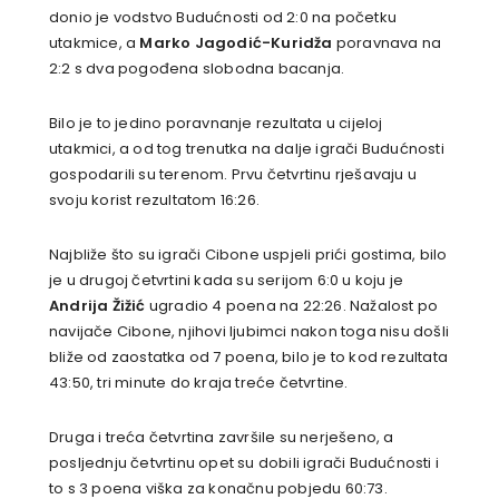
donio je vodstvo Budućnosti od 2:0 na početku
utakmice, a
Marko Jagodić-Kuridža
poravnava na
2:2 s dva pogođena slobodna bacanja.
Bilo je to jedino poravnanje rezultata u cijeloj
utakmici, a od tog trenutka na dalje igrači Budućnosti
gospodarili su terenom. Prvu četvrtinu rješavaju u
svoju korist rezultatom 16:26.
Najbliže što su igrači Cibone uspjeli prići gostima, bilo
je u drugoj četvrtini kada su serijom 6:0 u koju je
Andrija Žižić
ugradio 4 poena na 22:26. Nažalost po
navijače Cibone, njihovi ljubimci nakon toga nisu došli
bliže od zaostatka od 7 poena, bilo je to kod rezultata
43:50, tri minute do kraja treće četvrtine.
Druga i treća četvrtina završile su nerješeno, a
posljednju četvrtinu opet su dobili igrači Budućnosti i
to s 3 poena viška za konačnu pobjedu 60:73.