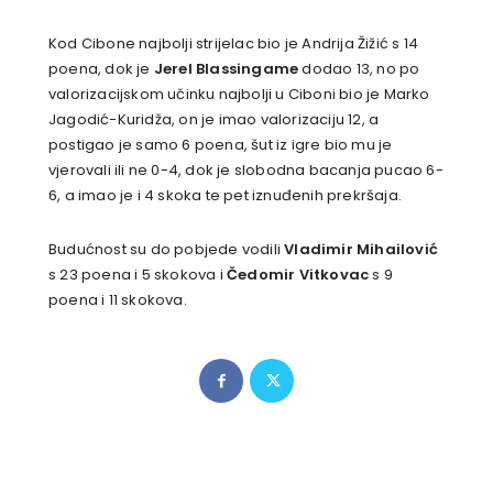
Kod Cibone najbolji strijelac bio je Andrija Žižić s 14
poena, dok je
Jerel Blassingame
dodao 13, no po
valorizacijskom učinku najbolji u Ciboni bio je Marko
Jagodić-Kuridža, on je imao valorizaciju 12, a
postigao je samo 6 poena, šut iz igre bio mu je
vjerovali ili ne 0-4, dok je slobodna bacanja pucao 6-
6, a imao je i 4 skoka te pet iznuđenih prekršaja.
Budućnost su do pobjede vodili
Vladimir Mihailović
s 23 poena i 5 skokova i
Čedomir Vitkovac
s 9
poena i 11 skokova.