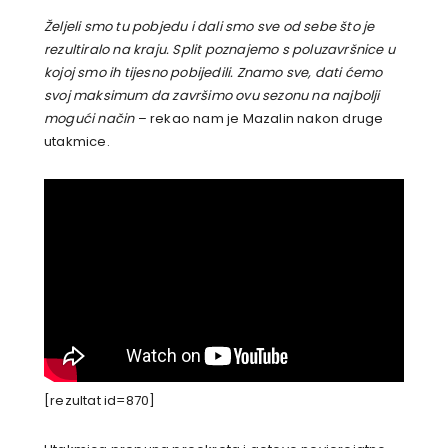
Željeli smo tu pobjedu i dali smo sve od sebe što je
rezultiralo na kraju. Split poznajemo s poluzavršnice u
kojoj smo ih tijesno pobijedili. Znamo sve, dati ćemo
svoj maksimum da završimo ovu sezonu na najbolji
mogući način
– rekao nam je Mazalin nakon druge
utakmice.
[rezultat id=870]