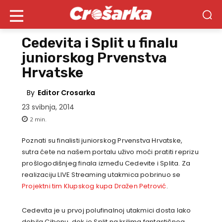
Cedevita i Split u finalu
juniorskog Prvenstva
Hrvatske
By
Editor Crosarka
23 svibnja, 2014
2
min.
Poznati su finalisti juniorskog Prvenstva Hrvatske,
sutra ćete na našem portalu uživo moći pratiti reprizu
prošlogodišnjeg finala između Cedevite i Splita. Za
realizaciju LIVE Streaming utakmica pobrinuo se
Projektni tim Klupskog kupa Dražen Petrović
.
Cedevita je u prvoj polufinalnoj utakmici dosta lako
dobila Cibonu, dok je Split na krilima fantastičnog