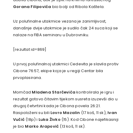
Gorana Filipovića
bio bolji od Ribola Kaštela.
Uz polufinalne utakmice vezana je zanimljivost,
današnje dvije utakmice je sudilo čak 24 suca koji se
nalaze na FIBA seminaru u Dubrovniku.
[rezultat id=869]
U prvoj polufinalnoj utakmici Cedevita je slavila protiv
Cibone 76:57, ekipe koja je u regiji Centar bila
prvoplasirana.
Momčad
Mladena Starčevića
kontrolirala je igru i
rezultat gotovo čitavim tijekom susreta izuzevši dio u
drugoj četvrtini kada je Cibona povela 26:21.
Raspoloženi su bili
Lovro Mazalin
(17 koš, 11 sk),
Ivan
Vučić
(18p) i
Luka Živko
(15). Kod Cibone najefikasniji
je bio
Marko Arapović
(13 koš, 11 sk).