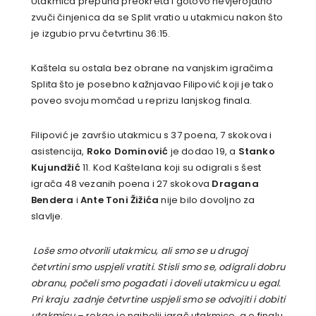
Utakmica prepuna preokreta i gotovo nevjerojatno
zvuči činjenica da se Split vratio u utakmicu nakon što
je izgubio prvu četvrtinu 36:15.
Kaštela su ostala bez obrane na vanjskim igračima
Splita što je posebno kažnjavao Filipović koji je tako
poveo svoju momčad u reprizu lanjskog finala.
Filipović je završio utakmicu s 37 poena, 7 skokova i
asistencija,
Roko Dominović
je dodao 19, a
Stanko
Kujundžić
11. Kod Kaštelana koji su odigrali s šest
igrača 48 vezanih poena i 27 skokova
Dragana
Bendera
i
Ante Toni Žižića
nije bilo dovoljno za
slavlje.
Loše smo otvorili utakmicu, ali smo se u drugoj
četvrtini smo uspjeli vratiti. Stisli smo se, odigrali dobru
obranu, počeli smo pogađati i doveli utakmicu u egal.
Pri kraju zadnje četvrtine uspjeli smo se odvojiti i dobiti
utakmicu
– rekao je najbolji igrač utakmice, a o finalu