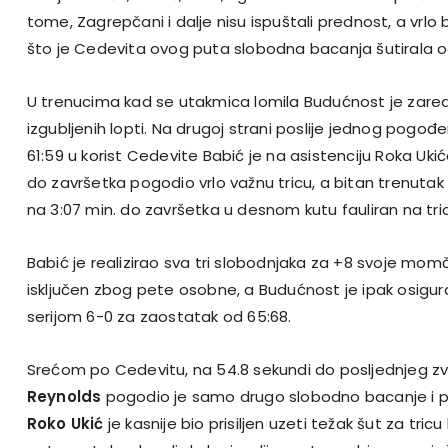
tome, Zagrepčani i dalje nisu ispuštali prednost, a vrlo b
što je Cedevita ovog puta slobodna bacanja šutirala od
U trenucima kad se utakmica lomila Budućnost je zared
izgubljenih lopti. Na drugoj strani poslije jednog pog
61:59 u korist Cedevite Babić je na asistenciju Roka Ukić
do završetka pogodio vrlo važnu tricu, a bitan trenutak bi
na 3:07 min. do završetka u desnom kutu fauliran na tric
Babić je realizirao sva tri slobodnjaka za +8 svoje mom
isključen zbog pete osobne, a Budućnost je ipak osigur
serijom 6-0 za zaostatak od 65:68.
Srećom po Cedevitu, na 54.8 sekundi do posljednjeg z
Reynolds
pogodio je samo drugo slobodno bacanje i pr
Roko Ukić
je kasnije bio prisiljen uzeti težak šut za tricu 