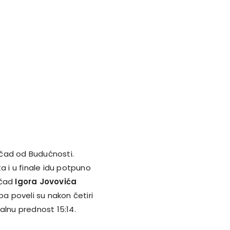
mčad od Budućnosti.
ta i u finale idu potpuno
mčad
Igora Jovovića
ba poveli su nakon četiri
malnu prednost 15:14.