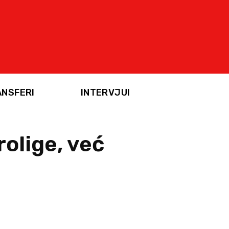
ANSFERI
INTERVJUI
olige, već