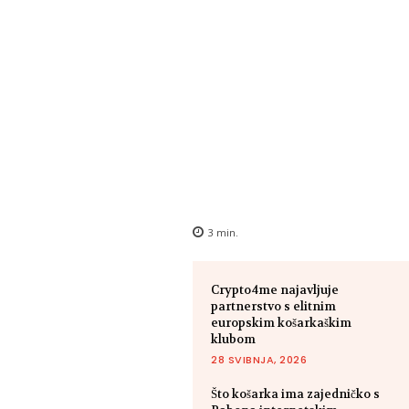
3
min.
Crypto4me najavljuje
partnerstvo s elitnim
europskim košarkaškim
klubom
28 SVIBNJA, 2026
Što košarka ima zajedničko s