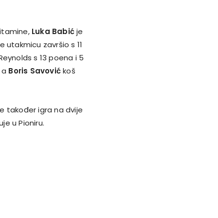
Vitamine,
Luka Babić
je
e utakmicu završio s 11
Reynolds s 13 poena i 5
, a
Boris Savović
koš
se također igra na dvije
e u Pioniru.