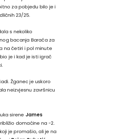
itno za pobjedu bilo je i
ličnih 23/25.
ala s nekoliko
ođenog bacanja Baraća za
a na četiri i pol minute
o je i kad je isti igrač
i.
čadi. Žganec je uskoro
ala neizvjesnu završnicu
vuka sirene
James
ibližio domaćine na -2.
koji je promašio, ali je na