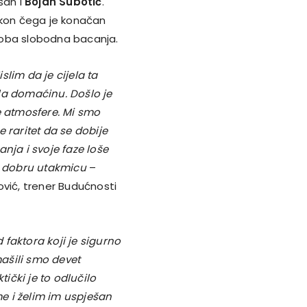
šan i
Bojan Subotić
.
akon čega je konačan
o oba slobodna bacanja.
lim da je cijela ta
la domaćinu. Došlo je
 atmosfere. Mi smo
 raritet da se dobije
nja i svoje faze loše
ta dobru utakmicu
–
ović, trener Budućnosti
d faktora koji je sigurno
ašili smo devet
tički je to odlučilo
e i želim im uspješan