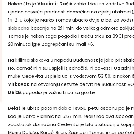
Nakon što je
Vladimir Dašić
zabio tricu za vodstvo Budu
ujedno najveća prednost domaćina na cijeloj utakmici), g
14-2, u kojoj je Marko Tomas ubacio dvije trice. Za vod
slobodna bacanja na 2:11 min. do velikog odmora zaključ
Tomas je nakon toga pogodio i treću tricu za 39:31 pre
20 minuta igre Zagrepčani su imali +6.
Na krilima skokova u napadu Budućnost je jako pritiskal
No, domaćini nisu uspjeli izjednačiti, ni povesti. U zadnj
muke Cedevita uspjela ući s vodstvom 53:50, a nakon 
Vitkovac
na otvaranju četvrte četvrtine Budućnost VOLI 
Delaš
pogodio je važnu tricu za goste.
Delaš je ubrzo potom dobio i svoju petu osobnu pa je m
kad je Darko Planinić na 5:57 min. realizirao dva slobo
zaostatak domaćina Cedevita je bila u situaciji u kojoj 
Marija Delaša, Barać, Bilan, Žganec i Tomas imali po četi