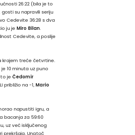
ćnosti 26:22 (bila je to
osti su napravili seriju
stvo Cedevite 36:28 s dva
io ju je
Miro Bilan
.
dnost Cedevite, a poslije
a krajem treće četvrtine.
ih je 10 minuta uz puno
što je
Čedomir
približio na -1,
Mario
orao napustiti igru, a
dna bacanja za 59:60
su, uz već isključenog
ri prekršaja. Unatoč