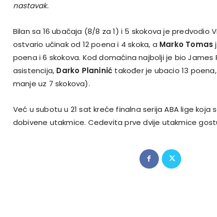
nastavak.
Bilan sa 16 ubačaja (8/8 za 1) i 5 skokova je predvodio 
ostvario učinak od 12 poena i 4 skoka, a
Marko Tomas
j
poena i 6 skokova. Kod domaćina najbolji je bio James 
asistencija,
Darko Planinić
također je ubacio 13 poena
manje uz 7 skokova).
Već u subotu u 21 sat kreće finalna serija ABA lige koja 
dobivene utakmice. Cedevita prve dvije utakmice gostuj