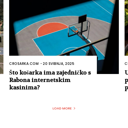
CROSARKA.COM
-
20 SVIBNJA, 2025
C
Što košarka ima zajedničko s
U
Rabona internetskim
p
kasinima?
p
LOAD MORE