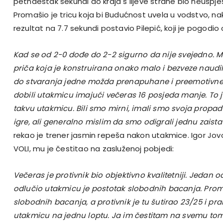
petnaestak sekundi do kraja s lijeve strane bio neuspje
Promašio je tricu koja bi Budućnost uvela u vodstvo, n
rezultat na 7.7 sekundi postavio Pilepić, koji je pogodi
Kad se od 2-0 dođe do 2-2 sigurno da nije svejedno. Mis
priča koja je konstruirana onako malo i bezveze naudi
do stvaranja jedne možda prenapuhane i preemotivne
dobili utakmicu imajući večeras 16 posjeda manje. To je
takvu utakmicu. Bili smo mirni, imali smo svoja propada
igre, ali generalno mislim da smo odigrali jednu zais
rekao je trener jasmin repeša nakon utakmice. Igor Jov
VOLI, mu je čestitao na zasluženoj pobjedi:
Večeras je protivnik bio objektivno kvalitetniji. Jedan o
odlučio utakmicu je postotak slobodnih bacanja. Prom
slobodnih bacanja, a protivnik je tu šutirao 23/25 i prak
utakmicu na jednu loptu. Ja im čestitam na svemu tom