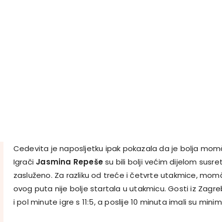
Cedevita je naposljetku ipak pokazala da je bolja mo
Igrači
Jasmina Repeše
su bili bolji većim dijelom susre
zasluženo. Za razliku od treće i četvrte utakmice, mo
ovog puta nije bolje startala u utakmicu. Gosti iz Zagre
i pol minute igre s 11:5, a poslije 10 minuta imali su mini