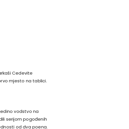
arkaši Cedevite
prvo mjesto na tablici.
 jedino vodstvo na
adili serijom pogođenih
ednosti od dva poena.