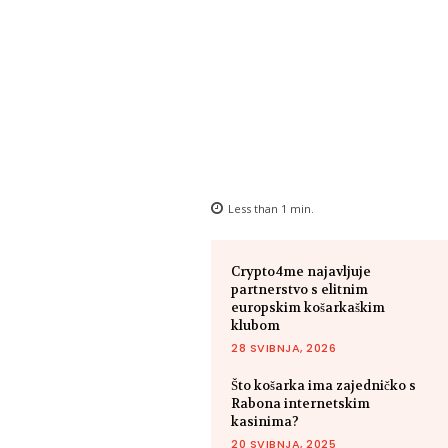
Less than 1
min.
Crypto4me najavljuje
partnerstvo s elitnim
europskim košarkaškim
klubom
28 SVIBNJA, 2026
Što košarka ima zajedničko s
Rabona internetskim
kasinima?
20 SVIBNJA, 2025