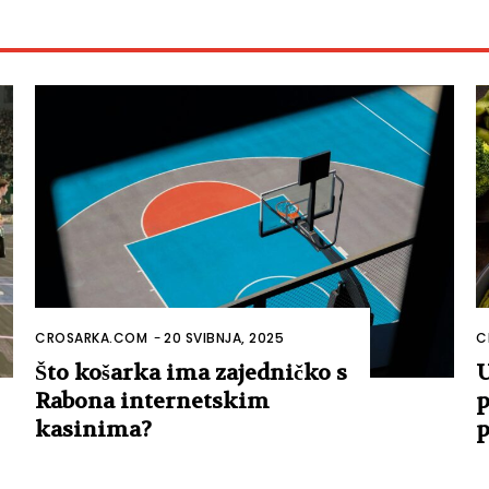
CROSARKA.COM
-
20 SVIBNJA, 2025
C
Što košarka ima zajedničko s
U
Rabona internetskim
p
kasinima?
p