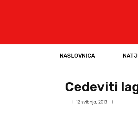
NASLOVNICA
NATJ
Cedeviti la
12 svibnja, 2013