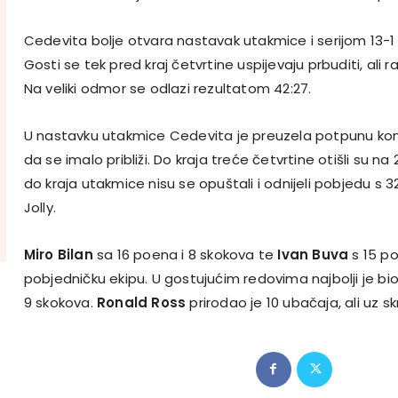
Cedevita bolje otvara nastavak utakmice i serijom 13-1
Gosti se tek pred kraj četvrtine uspijevaju prbuditi, ali raz
Na veliki odmor se odlazi rezultatom 42:27.
U nastavku utakmice Cedevita je preuzela potpunu kontro
da se imalo približi. Do kraja treće četvrtine otišli su n
do kraja utakmice nisu se opuštali i odnijeli pobjedu s 
Jolly.
Miro Bilan
sa 16 poena i 8 skokova te
Ivan Buva
s 15 po
pobjedničku ekipu. U gostujućim redovima najbolji je bi
9 skokova.
Ronald Ross
prirodao je 10 ubačaja, ali uz sk