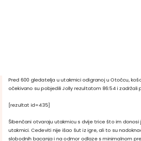
Pred 600 gledatelja u utakmici odigranoj u Otočcu, koš
očekivano su pobjedili Jolly rezultatom 86:54 i zadržali 
[rezultat id=435]
Šibenčani otvaraju utakmicu s dvije trice što im donosi
utakmici. Cedeviti nije išao šut iz igre, ali to su nadokn
slobodnih bacanja i na odmor odlaze s minimalnom pr