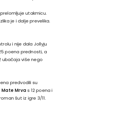
 prelomljuje utakmicu.
lika je i dalje prevelika.
lu i nije dala Jollyju
a 25 poena prednosti, a
32 ubačaja više nego
ena predvodili su
o
Mate Mrva
s 12 poena i
roman šut iz igre 3/11.