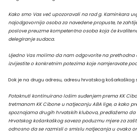
Kako smo Vas već upozoravali na rad g. Kaminkara uvj
najodgovornija osoba za navedene propuste, te zahti
poslove preuzme kompetentna osoba koja će kvaliteno 
delegiranje sudaca.
Ujedno Vas molimo da nam odgovorite na prethodna če
izvijestite o konkretnim potezima koje namjeravate pod
Dok je na drugu adresu, adresu hrvatskog košarkaškog
Potaknuti kontinuirano lošim suđenjem prema KK Cibo
tretmanom KK Cibone u natjecanju ABA lige, a kako p
spoznajama drugih hrvatskih klubova, predlažemo da u 
Hrvatskog košarkaškog saveza poduzmu mjere za zaštit
odnosno da se razmisli o smislu natjecanja u ovako org