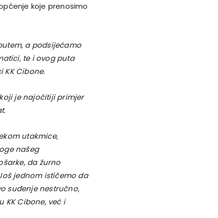
riopćenje koje prenosimo
 putem, a podsijećamo
tici, te i ovog puta
i KK Cibone.
i je najočitiji primjer
t.
ijekom utakmice,
loge našeg
ošarke, da žurno
 Još jednom ističemo da
ovo suđenje nestručno,
u KK Cibone, već i