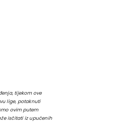
enja, tijekom ove
vu lige, potaknuti
 smo ovim putem
e isčitati iz upućenih