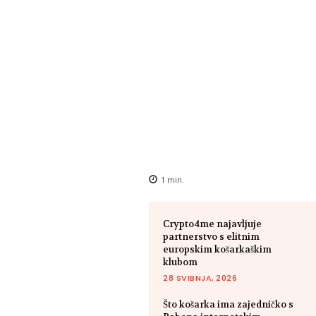
1
min.
Crypto4me najavljuje
partnerstvo s elitnim
europskim košarkaškim
klubom
28 SVIBNJA, 2026
Što košarka ima zajedničko s