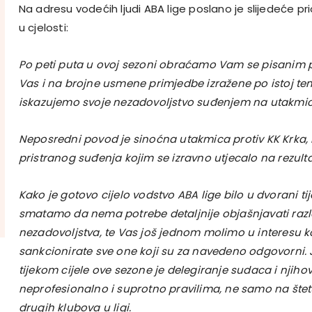
Na adresu vodećih ljudi ABA lige poslano je slijedeće p
u cjelosti:
Po peti puta u ovoj sezoni obraćamo Vam se pisanim
Vas i na brojne usmene primjedbe izražene po istoj tema
iskazujemo svoje nezadovoljstvo suđenjem na utakmic
Neposredni povod je sinoćna utakmica protiv KK Krka, koj
pristranog suđenja kojim se izravno utjecalo na rezulta
Kako je gotovo cijelo vodstvo ABA lige bilo u dvorani t
smatamo da nema potrebe detaljnije objašnjavati raz
nezadovoljstva, te Vas još jednom molimo u interesu k
sankcionirate sve one koji su za navedeno odgovorni.
tijekom cijele ove sezone je delegiranje sudaca i njih
neprofesionalno i suprotno pravilima, ne samo na štet
drugih klubova u ligi.