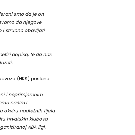
erani smo da je on
jevamo da njegove
i stručno obavljati
tiri dopisa, te da nas
uzeti.
 saveza (HKS) poslano:
ni i neprimjerenim
rema našim i
okviru nadležnih tijela
u hrvatskih klubova,
aniziranoj ABA ligi.