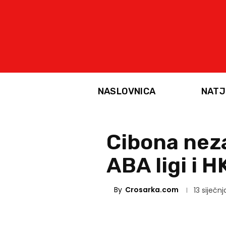
NASLOVNICA
NATJ
Cibona neza
ABA ligi i 
By
Crosarka.com
13 siječnj