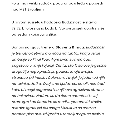
kolu imali veliki sudački poguranac u leđa u pobjedi
nad MZT Skopljem.
U prvom susretu u Podgorici Budućnost je slavila
79:72, bilo bi sjajno kada bi Vukovi uspjeli dobiti s više
od sedam koševa razlike.
Donosimo izjavu trenera
Slavena Rimca
:
Budućnost
je trenutno četvrta momčad na tablici. Imaju velike
ambicije za Final Four. Agresivna su momčad,
pogotovo u vanjskoj liniji. Centarska linija ove je godine
drugačija nego prijašnjih godina. Imaju dvojicu
stranaca (Akindele i Coleman) i uvijek je jedan od njih
na visini zadatka. Ovaj smo tjedan spremali momčad
kako bi mogli odgovoriti na njihovu agresivnu obranu
na bekovima. Nadam se da ćemo nametnuti svoj
ritam igre i da ćemo im se moći suprotstaviti. Našim
mladim igrači još fali snage i iskustva no startna
petorka plus dva, tri igrača u rotaciji mogu se nositi s