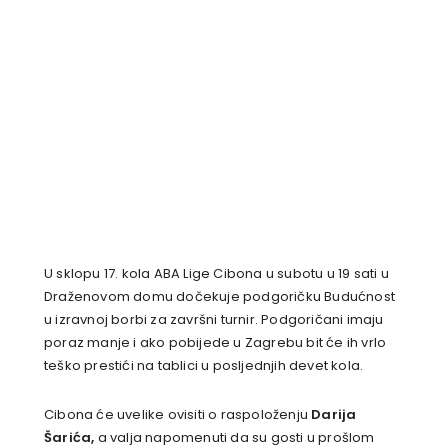
U sklopu 17. kola ABA Lige Cibona u subotu u 19 sati u
Draženovom domu dočekuje podgoričku Budućnost
u izravnoj borbi za završni turnir. Podgoričani imaju
poraz manje i ako pobijede u Zagrebu bit će ih vrlo
teško prestići na tablici u posljednjih devet kola.
Cibona će uvelike ovisiti o raspoloženju
Darija
Šarića,
a valja napomenuti da su gosti u prošlom