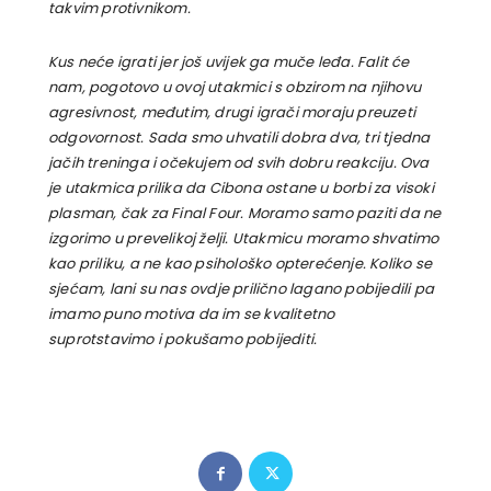
takvim protivnikom.
Kus neće igrati jer još uvijek ga muče leđa. Falit će
nam, pogotovo u ovoj utakmici s obzirom na njihovu
agresivnost, međutim, drugi igrači moraju preuzeti
odgovornost. Sada smo uhvatili dobra dva, tri tjedna
jačih treninga i očekujem od svih dobru reakciju. Ova
je utakmica prilika da Cibona ostane u borbi za visoki
plasman, čak za Final Four. Moramo samo paziti da ne
izgorimo u prevelikoj želji. Utakmicu moramo shvatimo
kao priliku, a ne kao psihološko opterećenje. Koliko se
sjećam, lani su nas ovdje prilično lagano pobijedili pa
imamo puno motiva da im se kvalitetno
suprotstavimo i pokušamo pobijediti.