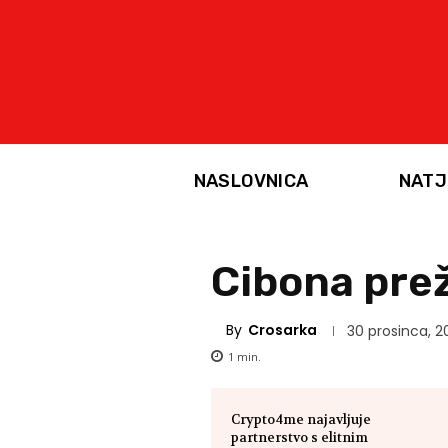
NASLOVNICA
NATJ
Cibona prež
By
Crosarka
30 prosinca, 2
1
min.
Crypto4me najavljuje
partnerstvo s elitnim