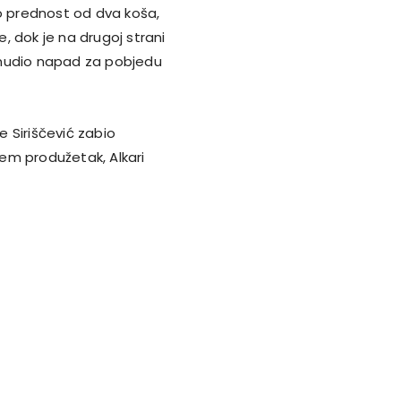
io prednost od dva koša,
, dok je na drugoj strani
onudio napad za pobjedu
e Siriščević zabio
rem produžetak, Alkari