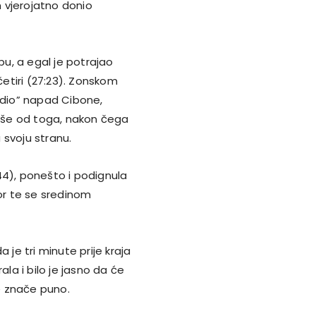
m vjerojatno donio
u, a egal je potrajao
četiri (27:23). Zonskom
redio” napad Cibone,
a više od toga, nakon čega
 svoju stranu.
44), ponešto i podignula
r te se sredinom
 je tri minute prije kraja
ala i bilo je jasno da će
ne znače puno.