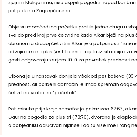
sjajnim Maliganima, nisu uspjeli pogoditi napad koji bi i
pobjedu na Zagrepčanima.
Obje su momčadi na početku pratile jedna drugu u stop
sve do pred kraj prve četvrtine kada Alkar bježi na plus 
obranom u drugoj četvrtini Alkar je u potpunosti “izne
odvojio se i na plus šest te imao cijeli niz situacija i z
gosti odgovaraju serijom 10-0 za povratak prednosti na
Cibona je u nastavak donijela višak od pet koševa (39:
prednost, ali borbeni domaćin je imao spreman odgovo
četvrtine vratio na “početak”
Pet minuta prije kraja semafor je pokazivao 67:67, a kada
Gaurina pogodio za plus tri (73:70), dvorana je eksplodir
o pobjedniku odlučivati nijanse i da tu više ime i rang 