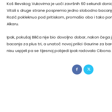
Koš Ilievskog Vukovima je uoči završnih 60 sekundi don
Vitali s druge strane pospremio jedno slobodno bacanje
Rozić pokleknuo pod pritiskom, promašio oba i tako p
Alkaru.
Ipak, pokušaj Bilića nije bio dovoljno dobar, nakon čega j
bacanja za plus tri, a unatoč novoj prilici Gaurine za ba
nisu uspjeli pa se tijesnoj pobjedi ipak radovala Cibona.