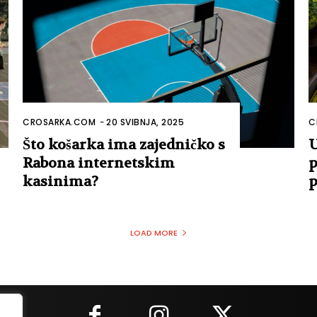
CROSARKA.COM
-
20 SVIBNJA, 2025
C
Što košarka ima zajedničko s
U
Rabona internetskim
p
kasinima?
p
LOAD MORE