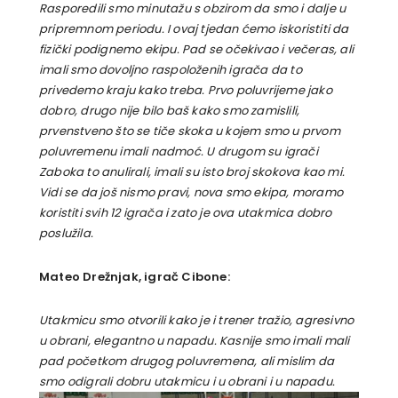
Rasporedili smo minutažu s obzirom da smo i dalje u
pripremnom periodu. I ovaj tjedan ćemo iskoristiti da
fizički podignemo ekipu. Pad se očekivao i večeras, ali
imali smo dovoljno raspoloženih igrača da to
privedemo kraju kako treba. Prvo poluvrijeme jako
dobro, drugo nije bilo baš kako smo zamislili,
prvenstveno što se tiče skoka u kojem smo u prvom
poluvremenu imali nadmoć. U drugom su igrači
Zaboka to anulirali, imali su isto broj skokova kao mi.
Vidi se da još nismo pravi, nova smo ekipa, moramo
koristiti svih 12 igrača i zato je ova utakmica dobro
poslužila.
Mateo Drežnjak, igrač Cibone:
Utakmicu smo otvorili kako je i trener tražio, agresivno
u obrani, elegantno u napadu. Kasnije smo imali mali
pad početkom drugog poluvremena, ali mislim da
smo odigrali dobru utakmicu i u obrani i u napadu.