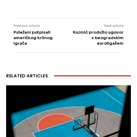
Previous article
Next article
Puležani potpisali
Kuzmić produžio ugovor
američkog krilnog
s beogradskim
igrača
euroligašem
RELATED ARTICLES