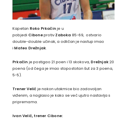
Kapetan
Roko Prkačin
je u
pobjedi
Cibone
protiv
Zaboka
85-69, ostvario
double-double učinak, a odličan je nastup imao
i
Mateo Drežnjak
.
Prkačin
je postigao 21 poen i 13 skokova,
Drežnjak
20
poena (od čega je imao stopostotan šut za 3 poena,
5-5).
Trener Velić
je nakon utakmice bio zadovoljan
viđenim, a naglasio je kako se već ujutro nastavlja s
pripremama.
Ivan Velić, trener Cibone: