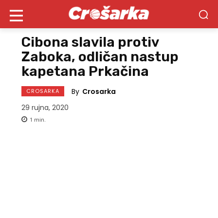
Cibona slavila protiv
Zaboka, odličan nastup
kapetana Prkačina
By
Crosarka
CROSARKA
29 rujna, 2020
1
min.