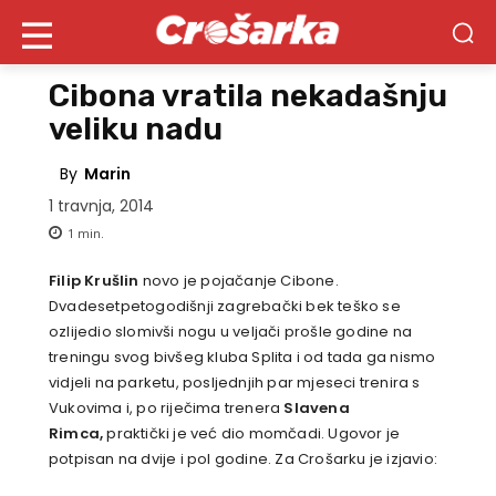
Cibona vratila nekadašnju
veliku nadu
By
Marin
1 travnja, 2014
1
min.
Filip Krušlin
novo je pojačanje Cibone.
Dvadesetpetogodišnji zagrebački bek teško se
ozlijedio slomivši nogu u veljači prošle godine na
treningu svog bivšeg kluba Splita i od tada ga nismo
vidjeli na parketu, posljednjih par mjeseci trenira s
Vukovima i, po riječima trenera
Slavena
Rimca,
praktički je već dio momčadi. Ugovor je
potpisan na dvije i pol godine. Za Crošarku je izjavio: