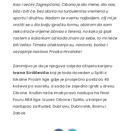
Kao i većini Zagrepčana, Cibona je dio mene, dio nas,
bila i biti će, bez obzira na turbulentna vremena u
sportu i društvu. Nadam se svemu najboljem, cilj mi je
vratiti se u što bolju igračku formu, obzirom da sam
neko kraće vrijeme izbivao s terena, no kako ja ipak
rastem s košarkom od kada znam za sebe, to mi neće
biti teško. Timska očekivanja su, naravno, borba i
osvajanje naslova Prvaka Hrvatske!
Zanimljivo je da je njegova ozljeda oživjela karijeru
Ivana Siriščevića
koji je tada doveden u Split iz
lokalne Proam lige gdje je prosječno postizao 40
koševa po susretu, a sada će zajedno igrati u dresu
Cibone. Krušlin neće imati pravo nastupa na Final
Fouru ABA lige. Izuzev Cibone i Splita, u karijeri je
nastupao za Rudeš, Dubravu, Dubrovnik, Bosnu i
Zabok.