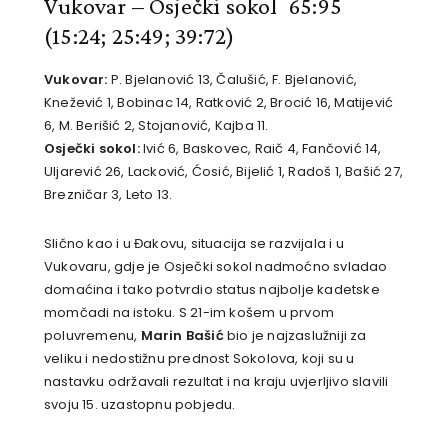
Vukovar – Osječki sokol 65:95
(15:24; 25:49; 39:72)
Vukovar:
P. Bjelanović 13, Čalušić, F. Bjelanović,
Knežević 1, Bobinac 14, Ratković 2, Brocić 16, Matijević
6, M. Berišić 2, Stojanović, Kajba 11.
Osječki sokol:
Ivić 6, Baskovec, Raič 4, Fančović 14,
Uljarević 26, Lacković, Ćosić, Bijelić 1, Radoš 1, Bašić 27,
Brezničar 3, Leto 13.
Slično kao i u Đakovu, situacija se razvijala i u
Vukovaru, gdje je Osječki sokol nadmoćno svladao
domaćina i tako potvrdio status najbolje kadetske
momčadi na istoku. S 21-im košem u prvom
poluvremenu,
Marin Bašić
bio je najzaslužniji za
veliku i nedostižnu prednost Sokolova, koji su u
nastavku održavali rezultat i na kraju uvjerljivo slavili
svoju 15. uzastopnu pobjedu.