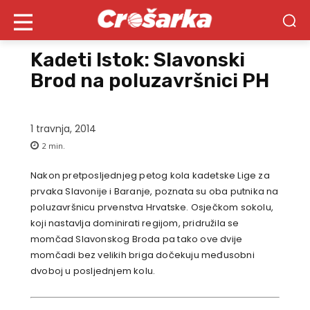
Kadeti Istok: Slavonski
Brod na poluzavršnici PH
1 travnja, 2014
2
min.
Nakon pretposljednjeg petog kola kadetske Lige za
prvaka Slavonije i Baranje, poznata su oba putnika na
poluzavršnicu prvenstva Hrvatske. Osječkom sokolu,
koji nastavlja dominirati regijom, pridružila se
momčad Slavonskog Broda pa tako ove dvije
momčadi bez velikih briga dočekuju međusobni
dvoboj u posljednjem kolu.