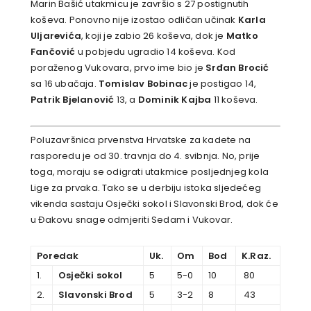
Marin Bašić utakmicu je završio s 27 postignutih
koševa. Ponovno nije izostao odličan učinak
Karla
Uljarevića
, koji je zabio 26 koševa, dok je
Matko
Fančović
u pobjedu ugradio 14 koševa. Kod
poraženog Vukovara, prvo ime bio je
Srđan Brocić
sa 16 ubačaja.
Tomislav Bobinac
je postigao 14,
Patrik Bjelanović
13, a
Dominik Kajba
11 koševa.
Poluzavršnica prvenstva Hrvatske za kadete na
rasporedu je od 30. travnja do 4. svibnja. No, prije
toga, moraju se odigrati utakmice posljednjeg kola
Lige za prvaka. Tako se u derbiju istoka sljedećeg
vikenda sastaju Osječki sokol i Slavonski Brod, dok će
u Đakovu snage odmjeriti Sedam i Vukovar.
Poredak
Uk.
Om
Bod
K.Raz.
1.
Osječki sokol
5
5-0
10
80
2.
Slavonski Brod
5
3-2
8
43