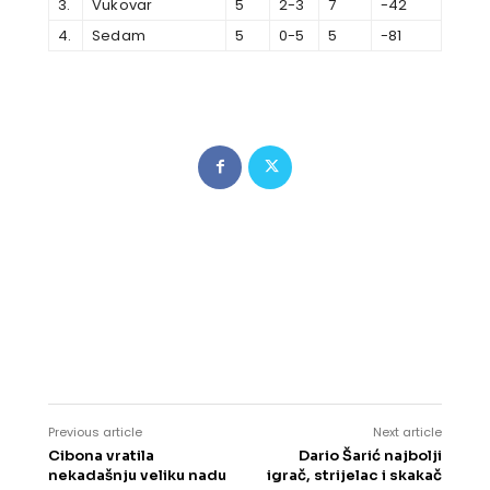
3.
Vukovar
5
2-3
7
-42
4.
Sedam
5
0-5
5
-81
Previous article
Next article
Cibona vratila
Dario Šarić najbolji
nekadašnju veliku nadu
igrač, strijelac i skakač