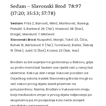
Sedam – Slavonski Brod 78:97
(17:20; 35:53; 57:78)
Sedam:
Prša 2, Banović, Mihić, Martinović, Išasegi,
Platužić 3, Barberić 26 (7sk), Vladović 38 (5as),
Dragić, Mandurić 7, Miličević.
Slavonski Brod:
Nuspahić, Marijić, Tokić 23, Čiča,
Ruhek 15, Bertolović 11 (7sk), Tomičević, Barbir, Šebalj
15 (10sk), Jukić 12 (5sk), Kozina 23 (9sk, 4as).
Brođani su bili uvjerljivi na gostovanju u Đakovu, gdje
su protiv momčadi Sedam sve riješili već u ranoj fazi
utakmice. Kako je dan ranije Vukovar poražen od
Osječkog sokola, kadeti Slavonskog Broda mogli su
već nakon prvog dijela slaviti plasman na
poluzavršnicu. Naime, Brođani s Vukovarom imaju
bolji međusobni omjer iz prvog dijela natjecanja po
skupinama pa im posljednje kolo neće donijeti
rezultatsku neizvjesnost.