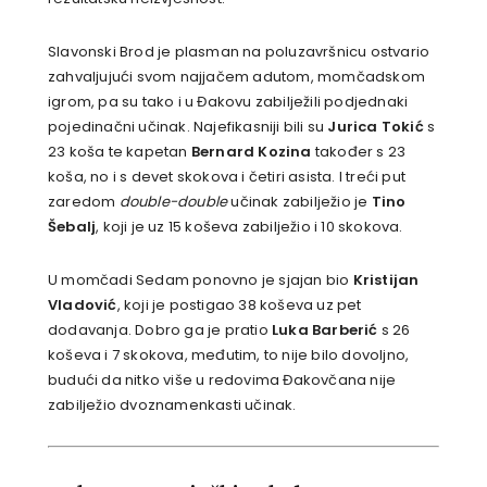
Slavonski Brod je plasman na poluzavršnicu ostvario
zahvaljujući svom najjačem adutom, momčadskom
igrom, pa su tako i u Đakovu zabilježili podjednaki
pojedinačni učinak. Najefikasniji bili su
Jurica Tokić
s
23 koša te kapetan
Bernard Kozina
također s 23
koša, no i s devet skokova i četiri asista. I treći put
zaredom
double-double
učinak zabilježio je
Tino
Šebalj
, koji je uz 15 koševa zabilježio i 10 skokova.
U momčadi Sedam ponovno je sjajan bio
Kristijan
Vladović
, koji je postigao 38 koševa uz pet
dodavanja. Dobro ga je pratio
Luka Barberić
s 26
koševa i 7 skokova, međutim, to nije bilo dovoljno,
budući da nitko više u redovima Đakovčana nije
zabilježio dvoznamenkasti učinak.