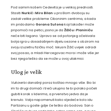
Pod samim košem Cedevita je u velikoj prednosti.
Stasiti
Nurkić
i
Miro Bilan
u prošlom dvoboju su
zadali velike probleme Ciboninim centrima, a kada
im pridodamo
Gorana Sutona
koji također može
pripomoći na petici, jasno je da
Žižiću
i
Planiniću
neće biti lagano. Upravo se od potonjeg očekivala
bolja igra u dosadašnjem dijelu sezone s obzirom na
svoju izuzetnu fizičku moć. Iskusni Žižić uvijek odradi
svoj posao, a mladi Hercegovac mora i može više jer
bez njega teško da se može u ovoj utakmici.
Ulog je velik
Vukove
bi današnji poraz koštao mnogo više. Bio bi
im to drugi domaći i treći ukupno te bi polako počeli
gubiti korak s liderima, a prvenstvo jedva da je
krenulo. Valja napomenuti kako sljedeće kolo idu
Partizanu u goste gdje će teško do bodova. San o