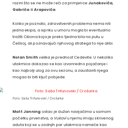
razini što se ne može reći za primjerice
Junakovića
,
Gabrića
ili
Arapovića
.
Koliko je poznato, zdravstvenih problema nema niti
jedna ekipa, a ispriku u umoru mogla bi eventualno
tražiti Cibona koja je preko tjedna bila na putu u
Češkoj, ali poznavajući njihovog stratega to nije alibi.
Nolan Smith
velika je prednost Cedevite. U nekoliko
utakmica dokazao se kao izvanredno pojačanje i
kao najbolji ulog za ovu sezonu, a zaustaviti njega
mogao bi biti ključ pobjede.
Foto: Saša Trifunovski / Crošarka
Matt Janning
ostao je dužan navijačima u samom
početku prvenstva, a
Vukovi
u njemu imaju skrivenog
aduta koji se u zadnjih par utakmica nameće kao