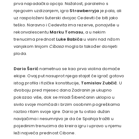
prva napadačka opcija. Nažalost, paralelno s
njegovim uzdizanjem, igra
Strawberryja
je pala, ali
uz raspoloženi šuterski dvojac Cedeviti će biti jako
teško. Naravno i Cedevita ima rezerve, ponajviše u
rekonvalescentu
Marku Tomasu
, a u nekim
trenucima prednost
Luke Babića
u visini nad nižom
vanjskom linijom
Cibosa
mogla bi također donijeti
ploda.
Dario Šarić
nametnuo se kao prva violina domaće
ekipe. Ovaj put nasuprot njega stajat će igrač gotovo
istog profila i fizičke konstitucije,
Tomislav Zubčić
. U
dvoboju pred mjesec dana Zadranin je ukupno
pokazao više, dok se mladi Šibenčanin uklopio u
sivilo svoje momčadi i brzim osobnim pogreškama
razbio ritam svoje igre. Dario je tu ostao dužan
navijačima i nesumnjivo je da će Spahija tražiti u
pojedinim trenucima da kreira igru i upravo u njemu
leži najveća prednost Cibone.