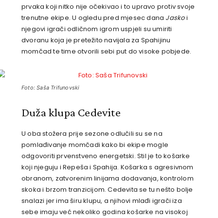
prvaka koji nitko nije očekivao i to upravo protiv svoje
trenutne ekipe. U ogledu pred mjesec dana
Jasko
i
njegovi igrači odličnom igrom uspjeli su umiriti
dvoranu koja je pretežito navijala za Spahijinu
momčad te time otvorili sebi put do visoke pobjede.
Foto: Saša Trifunovski
Duža klupa Cedevite
U oba stožera prije sezone odlučili su se na
pomlađivanje momčadi kako bi ekipe mogle
odgovoriti prvenstveno energetski. Stil je to košarke
koji njeguju i Repeša i Spahija. Košarka s agresivnom
obranom, zatvorenim linijama dodavanja, kontrolom
skoka i brzom tranzicijom. Cedevita se tu nešto bolje
snalazi jer ima širu klupu, a njihovi mlađi igrači iza
sebe imaju već nekoliko godina košarke na visokoj