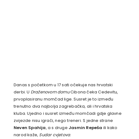
Danas s početkom u 17 sati očekuje nas hrvatski
derbi. U
Draženovom domu
Cibona čeka Cedevitu,
prvoplasiranu momčad lige. Susret je to između
trenutno dva najbolja zagrebačka, ali i hrvatska
kluba. Ujedno i susret između momčadi gdje glavne
zvijezde nisu igrači, nego treneri. S jedne strane
Neven Spahija
, a s druge
Jasmin Repeša
ili kako
narod kaže,
Sudar cvjetova
.