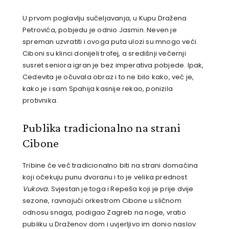
U prvom poglavlju sučeljavanja, u Kupu Dražena
Petrovića, pobjedu je odnio Jasmin. Neven je
spreman uzvratiti i ovoga puta ulozi su mnogo veći.
Ciboni su klinci donijeli trofej, a središnji večernji
susret seniora igran je bez imperativa pobjede. Ipak,
Cedevita je očuvala obraz i to ne bilo kako, već je,
kako je i sam Spahija kasnije rekao, ponizila
protivnika.
Publika tradicionalno na strani
Cibone
Tribine će već tradicionalno biti na strani domaćina
koji očekuju punu dvoranu i to je velika prednost
Vukova.
Svjestan je toga i Repeša koji je prije dvije
sezone, ravnajući orkestrom Cibone u sličnom
odnosu snaga, podigao Zagreb na noge, vratio
publiku u Draženov dom i uvjerljivo im donio naslov