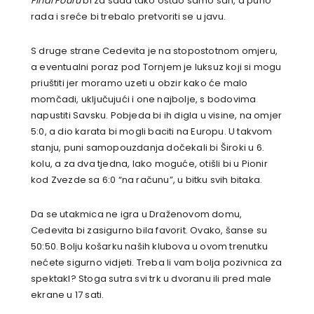
Final Fouru
bi za sada tako ostao samo san, a puno
rada i sreće bi trebalo pretvoriti se u javu.
S druge strane Cedevita je na stopostotnom omjeru,
a eventualni poraz pod Tornjem je luksuz koji si mogu
priuštiti jer moramo uzeti u obzir kako će malo
momčadi, uključujući i one najbolje, s bodovima
napustiti Savsku. Pobjeda bi ih digla u visine, na omjer
5:0, a dio karata bi mogli baciti na Europu. U takvom
stanju, puni samopouzdanja dočekali bi Široki u 6.
kolu, a za dva tjedna, lako moguće, otišli bi u Pionir
kod Zvezde sa 6:0 “na računu”, u bitku svih bitaka.
Da se utakmica ne igra u Draženovom domu,
Cedevita bi zasigurno bila favorit. Ovako, šanse su
50:50. Bolju košarku naših klubova u ovom trenutku
nećete sigurno vidjeti. Treba li vam bolja pozivnica za
spektakl? Stoga sutra svi trk u dvoranu ili pred male
ekrane u 17 sati.