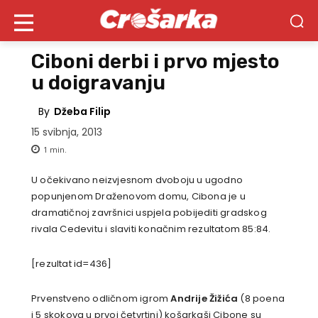
Ciboni derbi i prvo mjesto
u doigravanju
By
Džeba Filip
15 svibnja, 2013
1
min.
U očekivano neizvjesnom dvoboju u ugodno
popunjenom Draženovom domu, Cibona je u
dramatičnoj završnici uspjela pobijediti gradskog
rivala Cedevitu i slaviti konačnim rezultatom 85:84.
[rezultat id=436]
Prvenstveno odličnom igrom
Andrije Žižića
(8 poena
i 5 skokova u prvoj četvrtini) košarkaši Cibone su