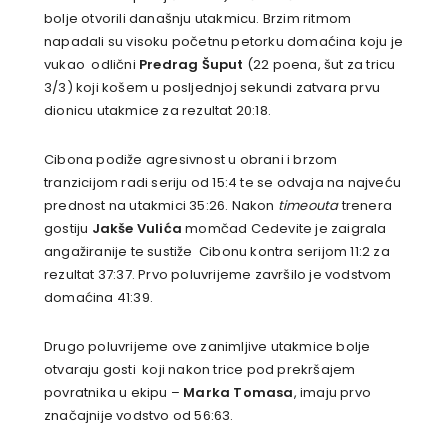
bolje otvorili današnju utakmicu. Brzim ritmom
napadali su visoku početnu petorku domaćina koju je
vukao odlični
Predrag Šuput
(22 poena, šut za tricu
3/3) koji košem u posljednjoj sekundi zatvara prvu
dionicu utakmice za rezultat 20:18.
Cibona podiže agresivnost u obrani i brzom
tranzicijom radi seriju od 15:4 te se odvaja na najveću
prednost na utakmici 35:26. Nakon
timeouta
trenera
gostiju
Jakše Vulića
momčad Cedevite je zaigrala
angažiranije te sustiže Cibonu kontra serijom 11:2 za
rezultat 37:37. Prvo poluvrijeme završilo je vodstvom
domaćina 41:39.
Drugo poluvrijeme ove zanimljive utakmice bolje
otvaraju gosti koji nakon trice pod prekršajem
povratnika u ekipu –
Marka Tomasa
, imaju prvo
značajnije vodstvo od 56:63.