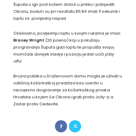
Šuputa u igri pod košem dolazi u priliku i pobijediti
Cibonu, budući su pri rezultatu 85:84 imali 11 sekundi i
loptu za posljednji napad.
Očekivano, posljednju loptu u svojim rukama je imao
Bracey Wright
(20 poena) koji u pokušaju
proigravanja Šuputa gubi loptu te propušta svojoj
momčadi donijeti slavlje i poziciju jedan uoči
play
offa
.
Brojna publika u Draženovom domu mogla je uživati u
odličnoj košarkaškoj predstavi kao uvertiri u
neizvjesno doigravanje za košarkaškog prvaka
Hrvatske u kojem će Cibona igrati protiv Jolly-a a
Zadar protiv Cedevite.