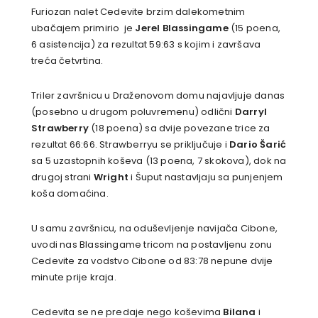
Furiozan nalet Cedevite brzim dalekometnim
ubačajem primirio je
Jerel Blassingame
(15 poena,
6 asistencija) za rezultat 59:63 s kojim i završava
treća četvrtina.
Triler završnicu u Draženovom domu najavljuje danas
(posebno u drugom poluvremenu) odlični
Darryl
Strawberry
(18 poena) sa dvije povezane trice za
rezultat 66:66. Strawberryu se priključuje i
Dario Šarić
sa 5 uzastopnih koševa (13 poena, 7 skokova), dok na
drugoj strani
Wright
i Šuput nastavljaju sa punjenjem
koša domaćina.
U samu završnicu, na oduševljenje navijača Cibone,
uvodi nas Blassingame tricom na postavljenu zonu
Cedevite za vodstvo Cibone od 83:78 nepune dvije
minute prije kraja.
Cedevita se ne predaje nego koševima
Bilana
i