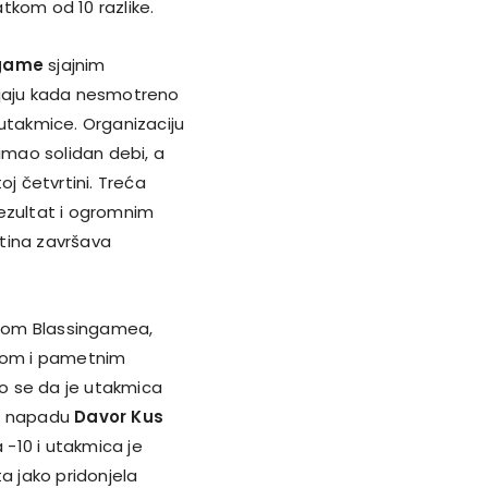
tkom od 10 razlike.
ngame
sjajnim
jenjaju kada nesmotreno
 utakmice. Organizaciju
 imao solidan debi, a
oj četvrtini. Treća
rezultat i ogromnim
tina završava
ankom Blassingamea,
anom i pametnim
lo se da je utakmica
 u napadu
Davor Kus
 -10 i utakmica je
a jako pridonjela