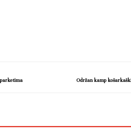
1 parketima
Održan kamp košarkaških