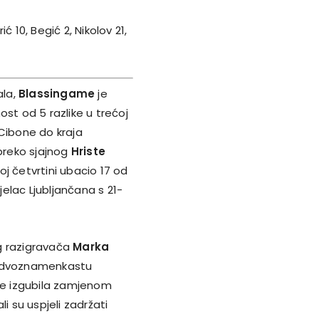
ić 10, Begić 2, Nikolov 21,
ala,
Blassingame
je
st od 5 razlike u trećoj
 Cibone do kraja
 preko sjajnog
Hriste
voj četvrtini ubacio 17 od
jelac Ljubljančana s 21-
g razigravača
Marka
a dvoznamenkastu
 se izgubila zamjenom
li su uspjeli zadržati