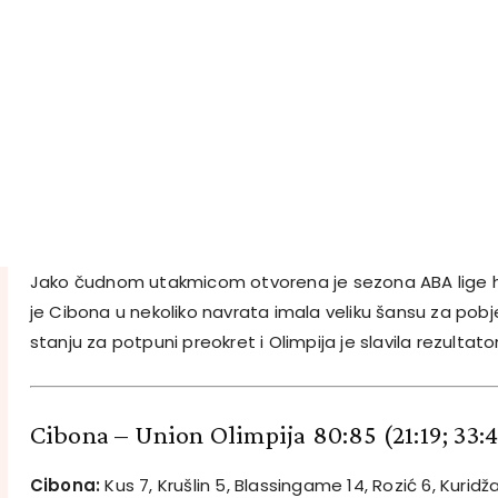
Jako čudnom utakmicom otvorena je sezona ABA lige hrv
je Cibona u nekoliko navrata imala veliku šansu za pobjedu
stanju za potpuni preokret i Olimpija je slavila rezultat
Cibona – Union Olimpija 80:85 (21:19; 33:4
Cibona:
Kus 7, Krušlin 5, Blassingame 14, Rozić 6, Kuridža 1