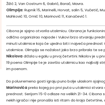
Žižić 2, Van Oostrum 6, Gabrić, Barač, Mavra.
Olimpija:
Rupnik 15, Marinelli, Horvat, salin 5, Vučetić, Mur
Mahković 10, Omić 10, Marinović 11, Kanačević 1.
Cibona je sjajno otvorila utakmicu. Obrana je funkcionir
odlično organizirao napade i Vukovi brzo stvaraju predno
minuti utakmice koja će ujedno biti i najveća prednost
utakmice. Olimpija se nažalost jako brzo pribrala te se
Nikolova
držala u egalu u prvoj četvrtini. Nikolov je u pr
19 poena Olimpije te je završio utakmicu kao najbolji stri
im poenom.
Do poluvremena gosti igraju puno bolje ulaskom sjajno
Marinovića
preko kojeg po prvi puta u utakmici stvar
prednost. Serijom 15-0 odlaze na velikih 21-34. Cibona
nekih igrača i nije pronašla isti ritam do kraja četvrtine, a