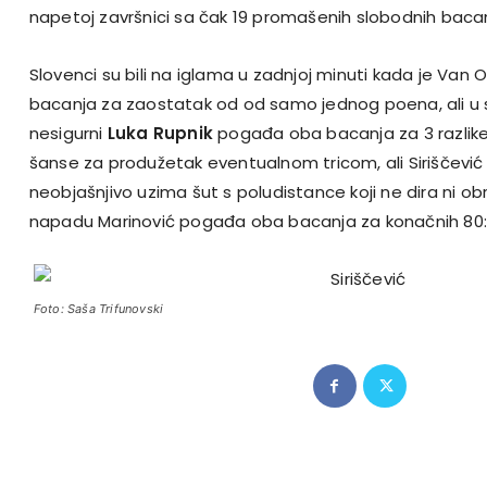
napetoj završnici sa čak 19 promašenih slobodnih baca
Slovenci su bili na iglama u zadnjoj minuti kada je Va
bacanja za zaostatak od od samo jednog poena, ali u
nesigurni
Luka Rupnik
pogađa oba bacanja za 3 razlike.
šanse za produžetak eventualnom tricom, ali Siriščevi
neobjašnjivo uzima šut s poludistance koji ne dira ni ob
napadu Marinović pogađa oba bacanja za konačnih 80:
Foto: Saša Trifunovski