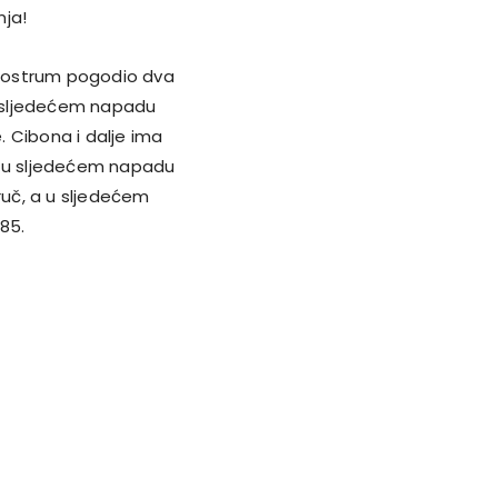
nja!
n Oostrum pogodio dva
 sljedećem napadu
 Cibona i dalje ima
ć u sljedećem napadu
ruč, a u sljedećem
85.