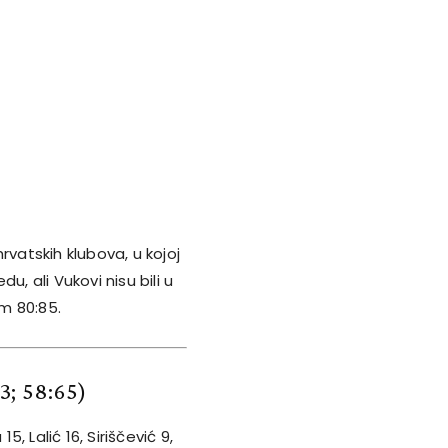
atskih klubova, u kojoj
, ali Vukovi nisu bili u
om 80:85.
3; 58:65)
5, Lalić 16, Siriščević 9,