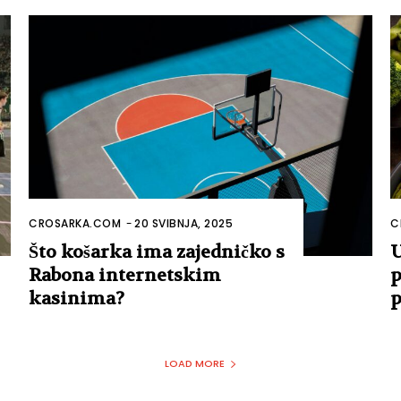
CROSARKA.COM
-
20 SVIBNJA, 2025
C
Što košarka ima zajedničko s
U
Rabona internetskim
p
kasinima?
p
LOAD MORE