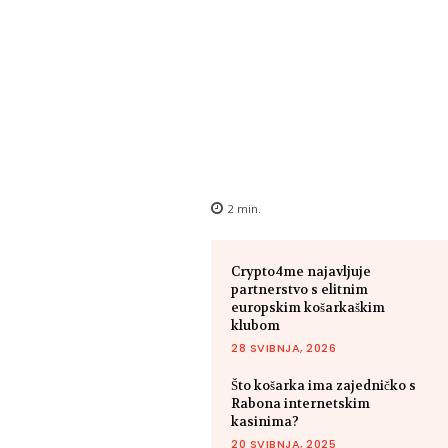
2
min.
Crypto4me najavljuje
partnerstvo s elitnim
europskim košarkaškim
klubom
28 SVIBNJA, 2026
Što košarka ima zajedničko s
Rabona internetskim
kasinima?
20 SVIBNJA, 2025