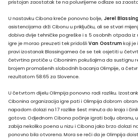
pristojan zaostatak te na poluvrijeme odlaze sa zaosta
U nastavku Cibona kreće ponovno bolje,
Jerel Blassi
asistencijama drži Cibonu u priključku, ali se stvari mi
dobiva dvije tehničke pogreške i s 5 osobnih otpada iz
igre je morao preuzeti tek pridošli
Van Oostrum
koji je
pravi izostanak Blassingamea će se tek osjetiti u četvrt
četvrtina protiče u Ciboninim pokušajima da sustignu 
brojem promašenih slobodnih bacanja Olimpije, a četvr
rezultatom 58:65 za Slovence.
U četvrtom dijelu Olimpija ponovno radi razliku. Izost
Cibonina organizacija igre pati i Olimpija dobrom obr
napadom dolazi na 17 razlike šest minuta do kraja i čini
gotova. Odjednom Cibona počinje igrati bolju obranu,
zabija nekoliko poena u nizu i Cibona jako brzo dolazi na
ponovno bila otvorena. Mora se reći da je Olimpija doist