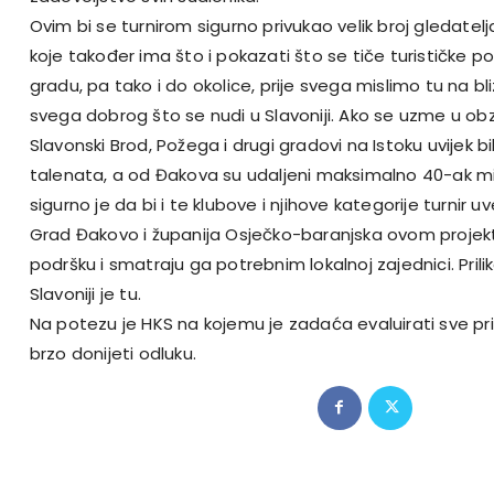
Ovim bi se turnirom sigurno privukao velik broj gledatel
koje također ima što i pokazati što se tiče turističke
gradu, pa tako i do okolice, prije svega mislimo tu na bli
svega dobrog što se nudi u Slavoniji. Ako se uzme u obzir
Slavonski Brod, Požega i drugi gradovi na Istoku uvijek bi
talenata, a od Đakova su udaljeni maksimalno 40-ak m
sigurno je da bi i te klubove i njihove kategorije turnir u
Grad Đakovo i županija Osječko-baranjska ovom projek
podršku i smatraju ga potrebnim lokalnoj zajednici. Prili
Slavoniji je tu.
Na potezu je HKS na kojemu je zadaća evaluirati sve prist
brzo donijeti odluku.