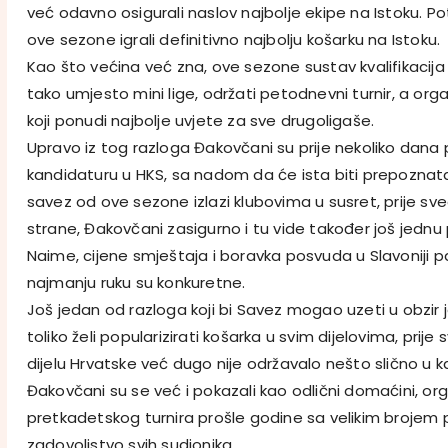
već odavno osigurali naslov najbolje ekipe na Istoku. P
ove sezone igrali definitivno najbolju košarku na Istoku.
Kao što većina već zna, ove sezone sustav kvalifikacija
tako umjesto mini lige, održati petodnevni turnir, a orga
koji ponudi najbolje uvjete za sve drugoligaše.
Upravo iz tog razloga Đakovčani su prije nekoliko dana 
kandidaturu u HKS, sa nadom da će ista biti prepoznata
savez od ove sezone izlazi klubovima u susret, prije sv
strane, Đakovčani zasigurno i tu vide također još jednu
Naime, cijene smještaja i boravka posvuda u Slavoniji p
najmanju ruku su konkuretne.
Još jedan od razloga koji bi Savez mogao uzeti u obzir j
toliko želi popularizirati košarka u svim dijelovima, prije
dijelu Hrvatske već dugo nije održavalo nešto slično u ka
Đakovčani su se već i pokazali kao odlični domaćini, org
pretkadetskog turnira prošle godine sa velikim brojem po
zadovoljstvo svih sudionika.