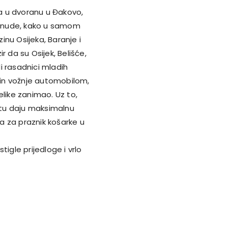
ja u dvoranu u Đakovo,
 ponude, kako u samom
zinu Osijeka, Baranje i
 da su Osijek, Belišće,
li rasadnici mladih
in vožnje automobilom,
velike zanimao. Uz to,
tu daju maksimalnu
ka za praznik košarke u
igle prijedloge i vrlo