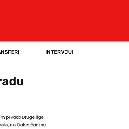
ANSFERI
INTERVJUI
gradu
om prvaka Druge lige
 kolo, no Đakovčani su