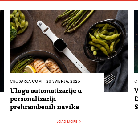
CROSARKA.COM
-
20 SVIBNJA, 2025
C
Uloga automatizacije u
W
personalizaciji
D
prehrambenih navika
S
LOAD MORE