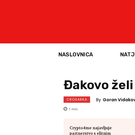
NASLOVNICA
NATJ
Đakovo želi
By
Goran Vidakov
CROSARKA
1
min.
Crypto4me najavljuje
partnerstvo s elitnim