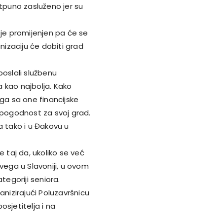
otpuno zasluženo jer su
 je promijenjen pa će se
nizaciju će dobiti grad
poslali službenu
 kao najbolja. Kako
ega sa one financijske
 pogodnost za svoj grad.
a tako i u Đakovu u
e taj da, ukoliko se već
 svega u Slavoniji, u ovom
tegoriji seniora.
anizirajući Poluzavršnicu
sjetitelja i na