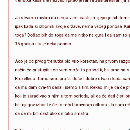
trenutka kada me nazvao i pitao jesam li zainteresiran, ja
Ja stvarno mislim da nema veće časti jer lijepo je biti trener
ipak kada si izbornik svoje države, nema većeg ponosa. Ka
toga? Došao bih do toga da me nitko ne gura i da sam to 
15 godina i tu je neka poanta.
Aco je od prvog trenutka bio vrlo korektan, na prvom razgo
način će pristupiti i on vam može to potvrditi, bili smo na r
Bruxellesu. Tamo smo prošli i loše i dobre stvari i kada sa
da mu dam dva-tri dana i idemo s tim. Rekao mi je da će pr
koji je surađivao s njim u tom periodu, ali da će dati čisti p
biti njegov izbor te će to reći Upravnom odboru. Ja sam re
da će mi biti čast ako on tako smatra.