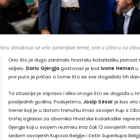
oru dotaknuo se vrlo zanimljive teme, one o izboru za izbor
Ono što je dugo zanimalo hrvatsku košarkašku javnost 
vidjelo.
Dario Gjergja
gostovao je kod
Ivone Hemen
u
prvi puta je pričao o tome što se sve događalo tih dana
Ta situacija je zapravo i slika onoga što se događa u hr
poslijednih godina. Podsjetimo,
Josip Sesar
je kao vrlo
trener koji je u datom trenutku imao osvojen Kup s Cib
trofej izglasan za izbornika Hrvatske košarkaške repreze
Gjergje koji u svojem rezimeu ima čak 12 osvojenih naslo
sedam osvojenih Kupova Belgije i četiri Superkupa Belgi