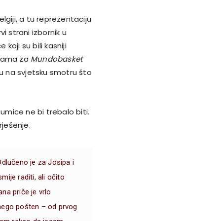
giji, a tu reprezentaciju
i strani izbornik u
koji su bili kasniji
cijama za
Mundobasket
raju na svjetsku smotru što
umice ne bi trebalo biti.
rješenje.
Odlučeno je za Josipa i
je raditi, ali očito
na priče je vrlo
 nego pošten – od prvog