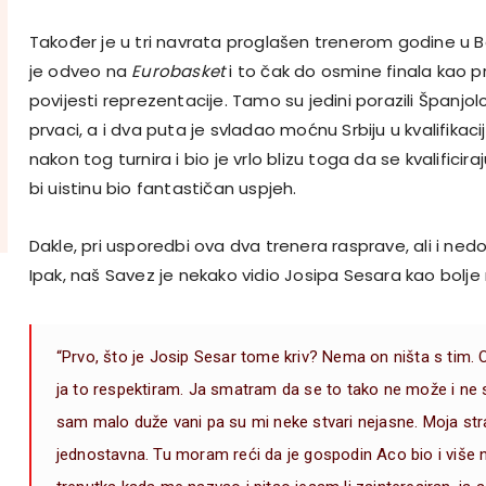
Također je u tri navrata proglašen trenerom godine u Bel
je odveo na
Eurobasket
i to čak do osmine finala kao prv
povijesti reprezentacije. Tamo su jedini porazili Španjolce 
prvaci, a i dva puta je svladao moćnu Srbiju u kvalifika
nakon tog turnira i bio je vrlo blizu toga da se kvalifici
bi uistinu bio fantastičan uspjeh.
Dakle, pri usporedbi ova dva trenera rasprave, ali i nedo
Ipak, naš Savez je nekako vidio Josipa Sesara kao bolje 
“Prvo, što je Josip Sesar tome kriv? Nema on ništa s tim. 
ja to respektiram. Ja smatram da se to tako ne može i ne smi
sam malo duže vani pa su mi neke stvari nejasne. Moja stra
jednostavna. Tu moram reći da je gospodin Aco bio i više