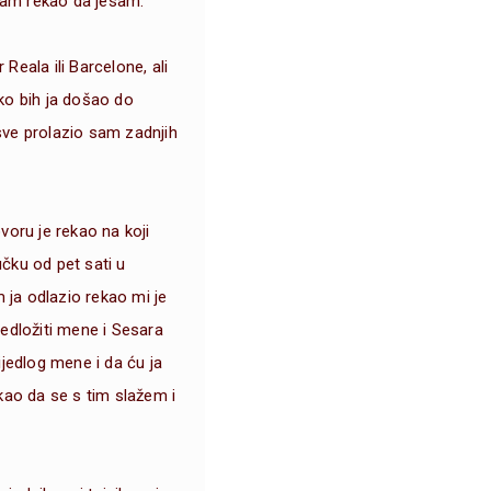
 sam rekao da jesam.
 Reala ili Barcelone, ali
ko bih ja došao do
sve prolazio sam zadnjih
voru je rekao na koji
učku od pet sati u
m ja odlazio rekao mi je
edložiti mene i Sesara
rijedlog mene i da ću ja
kao da se s tim slažem i