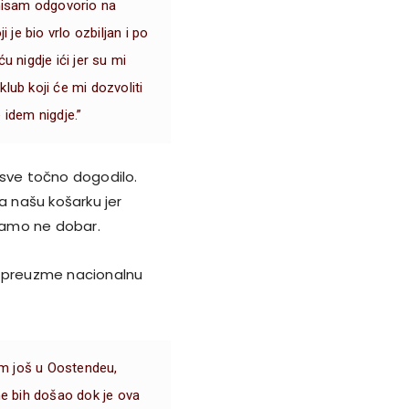
 nisam odgovorio na
 je bio vrlo ozbiljan i po
u nigdje ići jer su mi
klub koji će mi dozvoliti
 idem nigdje.”
 sve točno dogodilo.
a našu košarku jer
samo ne dobar.
a preuzme nacionalnu
am još u Oostendeu,
ne bih došao dok je ova