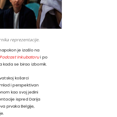
nika reprezentacije.
napokon je izašlo na
Podcast Inkubatoru
i po
 kada se birao izbornik.
vatskoj košarci
 mlad i perspektivan
onom kao svoj jedini
ntacije ispred Darija
va prvaka Belgije,
je.