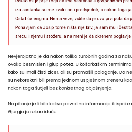
Rekao mi je prije toga da ima sastanak s gospodinom preds
iza sastanka su me zvali i on i predsjednik, a nakon toga j
Ostat će enigma. Nema veze, vidite da je ovo prvi puta da
Ponavljam da Josip tome ništa nije kriv, ja sam mu i česti
sreću, i njemu i stožeru, a na meni je da okrenem poglavlje i
Nevjerojatno je da nakon toliko turobnih godina za naš
ovako besmislen i glup potez. U košarkaškim termini
kako su imali čisti zicer, ali su promašili polaganje. Da
su nekorektni bili prema jednom uspješnom treneru kao 
nakon toga šutjeli bez konkretnog objašnjenja.
Na pitanje je li bilo kakve povratne informacije ili isprike
Gjergja je rekao iduće: