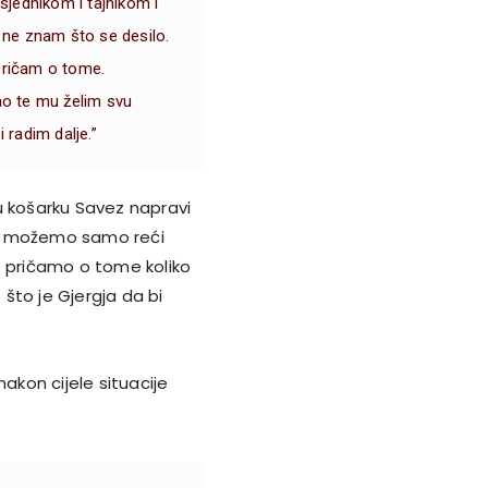
jednikom i tajnikom i
a ne znam što se desilo.
 pričam o tome.
tao te mu želim svu
 radim dalje.”
u košarku Savez napravi
ma možemo samo reći
 ne pričamo o tome koliko
što je Gjergja da bi
 nakon cijele situacije