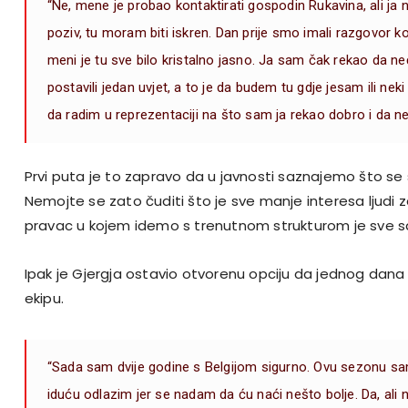
“Ne, mene je probao kontaktirati gospodin Rukavina, ali ja
poziv, tu moram biti iskren. Dan prije smo imali razgovor koji
meni je tu sve bilo kristalno jasno. Ja sam čak rekao da neć
postavili jedan uvjet, a to je da budem tu gdje jesam ili neki 
da radim u reprezentaciji na što sam ja rekao dobro i da ne
Prvi puta je to zapravo da u javnosti saznajemo što se
Nemojte se zato čuditi što je sve manje interesa ljudi z
pravac u kojem idemo s trenutnom strukturom je sve 
Ipak je Gjergja ostavio otvorenu opciju da jednog dan
ekipu.
“Sada sam dvije godine s Belgijom sigurno. Ovu sezonu s
iduću odlazim jer se nadam da ću naći nešto bolje. Da, ali 