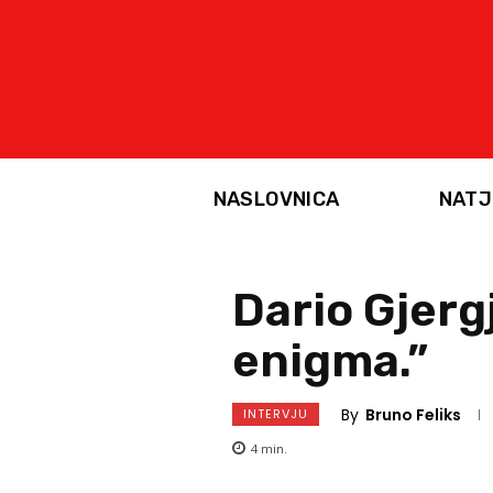
NASLOVNICA
NATJ
Dario Gjerg
enigma.”
By
Bruno Feliks
INTERVJU
4
min.