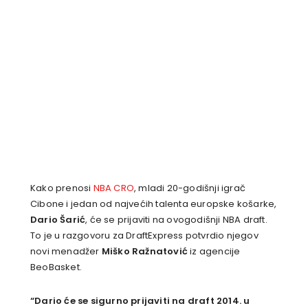
Kako prenosi
NBA CRO
, mladi 20-godišnji igrač
Cibone i jedan od najvećih talenta europske košarke,
Dario Šarić
, će se prijaviti na ovogodišnji NBA draft.
To je u razgovoru za DraftExpress potvrdio njegov
novi menadžer
Miško Ražnatović
iz agencije
BeoBasket.
“Dario će se sigurno prijaviti na draft 2014. u