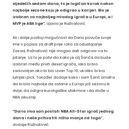
sljedećih sedam dana, to je logičan korak nakon
najbolje sezone koju je odigrao u karijeri. Bio je
izabran za najboljeg mladog igrača u Europi, a i
MVP je ABA lige“
, izjavio je Ražnatović.
Ali i dalje postoji mogućnost da Dario povuče svoje
ime s popisa za draft prije roka za odustajanje.
Zasad, Ražnatović nije mogao dati odgovor na to
pitanje. Uz to je potvrdio kako je cilj Šarića da bude
izabran među prvih deset igrača, iako bi bio
zadovoljan ako bi bio izvan Top 10, ukoliko bi bio
lutrijski pick. Također dodaje kako i sam Šarić smatra
da bi bilo najbolje da ostane u Europi još sezonu ili
dvije, da odigra euroligaške utakmice i da dođe u
NBA iskusniji.
“Dario ima san postati NBA All-Star igrač jednog
dana i neće prihvatiti ništa manje od toga”
,
dodaje Ražnatović.