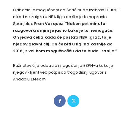
Odbacio je mogućnost da Šarić bude izabran u lutriji i
nikad ne zaigra u NBA ligi kao što je to napravio
Španjolac
Fran Vazquez
:
“Nakon pet minuta
razgovora s njim je jasno kako je to nemoguće.
On jedva čeka kada će postati NBA igrač, to je
njegov glavni cilj. On će biti u ligi najkasnije do
2016., s velikom mogućnošću da to bude i ranije.”
Ražnatović je odbacio i nagađanja ESPN-a kako je
njegov klijent već potpisao trogodišnji ugovor s
Anadolu Efesom.