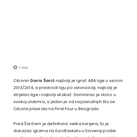
1
min.
Cibonin
Dario Šarić
najbolji je igrač ABA lige u sezoni
2013/2014, a predvodi ligu po valorizaciji, najbolji je
strijelac lige i najbolji skakač. Dominirao je skoro u
svakoj utakmici, a jedan je od najzaslužnijih što se
Cibona plasirala na Final Four u Beogradu.
Pred Šarićem je definitivno velika karijera, to je
dokazao igrama na EuroBasketu u Sloveniji prošle