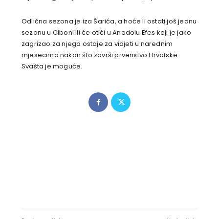
Odlična sezona je iza Šarića, a hoće li ostati još jednu
sezonu u Ciboni ili će otići u Anadolu Efes koji je jako
zagrizao za njega ostaje za vidjeti u narednim
mjesecima nakon što završi prvenstvo Hrvatske.
Svašta je moguće.