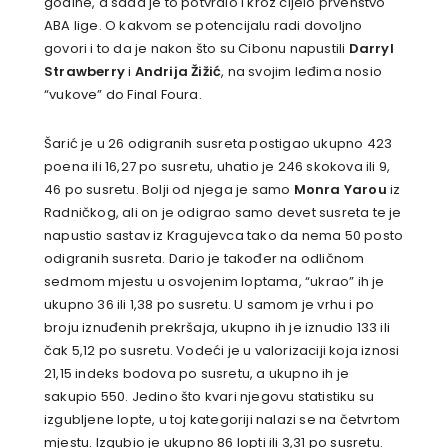
godine, a sada je to potvrdio i kroz cijelo prvenstvo
ABA lige. O kakvom se potencijalu radi dovoljno
govori i to da je nakon što su Cibonu napustili
Darryl
Strawberry
i
Andrija Žižić
, na svojim leđima nosio
“vukove” do Final Foura.
Šarić je u 26 odigranih susreta postigao ukupno 423
poena ili 16,27 po susretu, uhatio je 246 skokova ili 9,
46 po susretu. Bolji od njega je samo
Monra Yarou
iz
Radničkog, ali on je odigrao samo devet susreta te je
napustio sastav iz Kragujevca tako da nema 50 posto
odigranih susreta. Dario je također na odličnom
sedmom mjestu u osvojenim loptama, “ukrao” ih je
ukupno 36 ili 1,38 po susretu. U samom je vrhu i po
broju iznuđenih prekršaja, ukupno ih je iznudio 133 ili
čak 5,12 po susretu. Vodeći je u valorizaciji koja iznosi
21,15 indeks bodova po susretu, a ukupno ih je
sakupio 550. Jedino što kvari njegovu statistiku su
izgubljene lopte, u toj kategoriji nalazi se na četvrtom
mjestu. Izgubio je ukupno 86 lopti ili 3,31 po susretu.