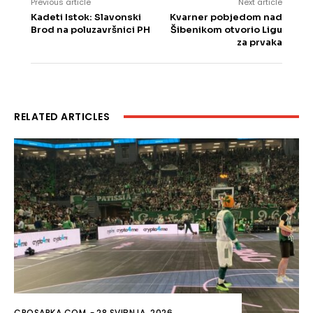
Previous article
Next article
Kadeti Istok: Slavonski
Kvarner pobjedom nad
Brod na poluzavršnici PH
Šibenikom otvorio Ligu
za prvaka
RELATED ARTICLES
CROSARKA.COM
-
28 SVIBNJA, 2026