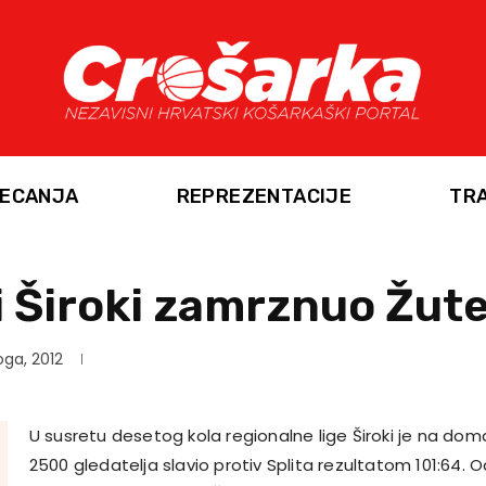
ECANJA
REPREZENTACIJE
TR
 Široki zamrznuo Žute
ga, 2012
U susretu desetog kola regionalne lige Široki je na d
2500 gledatelja slavio protiv Splita rezultatom 101:64