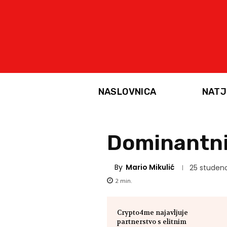
NASLOVNICA
NATJ
Dominantni
By
Mario Mikulić
25 studeno
2
min.
Crypto4me najavljuje
partnerstvo s elitnim