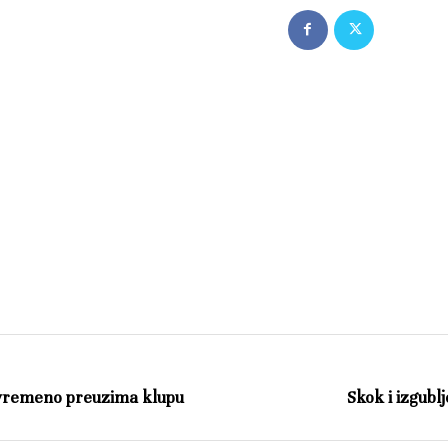
rivremeno preuzima klupu
Skok i izgubl