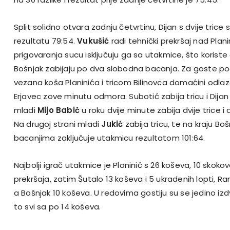
Split solidno otvara zadnju četvrtinu, Dijan s dvije trice 
rezultatu 79:54.
Vukušić
radi tehnički prekršaj nad Plan
prigovaranja sucu isključuju ga sa utakmice, što koriste 
Bošnjak zabijaju po dva slobodna bacanja. Za goste p
vezana koša Planinića i tricom Bilinovca domaćini odl
Erjavec zove minutu odmora. Subotić zabija tricu i Dijan
mladi
Mijo Babić
u roku dvije minute zabija dvije trice 
Na drugoj strani mladi
Jukić
zabija tricu, te na kraju B
bacanjima zaključuje utakmicu rezultatom 101:64.
Najbolji igrač utakmice je Planinić s 26 koševa, 10 skokov
prekršaja, zatim Šutalo 13 koševa i 5 ukradenih lopti, Ram
a Bošnjak 10 koševa. U redovima gostiju su se jedino izdvoji
to svi sa po 14 koševa.