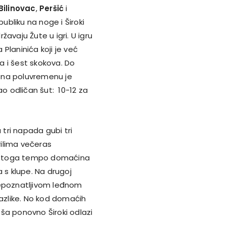
Bilinovac
,
Peršić
i
publiku na noge i Široki
žavaju Žute u igri. U igru
Planinića koji je već
a i šest skokova. Do
t na poluvremenu je
ao odličan šut: 10-12 za
a tri napada gubi tri
ilima večeras
kon toga tempo domaćina
 s klupe. Na drugoj
repoznatljivom leđnom
razlike. No kod domaćih
oša ponovno Široki odlazi