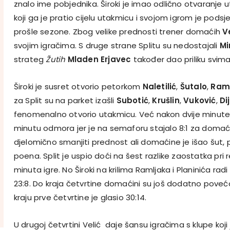
znalo ime pobjednika. Široki je imao odlično otvaranje u
koji ga je pratio cijelu utakmicu i svojom igrom je podsje
prošle sezone. Zbog velike prednosti trener domaćih
V
svojim igračima. S druge strane Splitu su nedostajali
Mi
strateg
Žutih
Mladen Erjavec
također dao priliku svima
Široki je susret otvorio petorkom
Naletilić
,
Šutalo
,
Ram
za Split su na parket izašli
Subotić
,
Krušlin
,
Vuković
,
Di
fenomenalno otvorio utakmicu. Već nakon dvije minute 
minutu odmora jer je na semaforu stajalo 8:1 za domaći
djelomično smanjiti prednost ali domaćine je išao šut, po
poena. Split je uspio doći na šest razlike zaostatka pri 
minuta igre. No Široki na krilima Ramljaka i Planinića radi 
23:8. Do kraja četvrtine domaćini su još dodatno poveća
kraju prve četvrtine je glasio 30:14.
U drugoj četvrtini Velić daje šansu igračima s klupe koji j