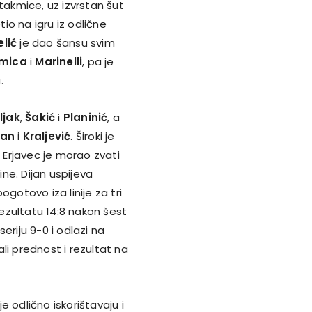
takmice, uz izvrstan šut
tio na igru iz odlične
elić
je dao šansu svim
mica
i
Marinelli
, pa je
.
ljak
,
Šakić
i
Planinić
, a
jan
i
Kraljević
. Široki je
Erjavec je morao zvati
ne. Dijan uspijeva
gotovo iza linije za tri
rezultatu 14:8 nakon šest
seriju 9-0 i odlazi na
li prednost i rezultat na
e odlično iskorištavaju i