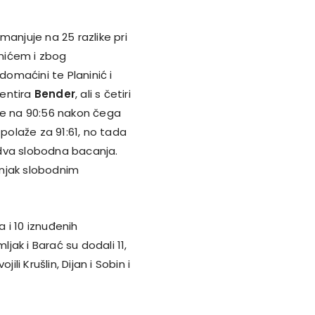
smanjuje na 25 razlike pri
inićem i zbog
domaćini te Planinić i
oentira
Bender
, ali s četiri
aze na 90:56 nakon čega
 polaže za 91:61, no tada
i dva slobodna bacanja.
ošnjak slobodnim
a i 10 iznuđenih
ljak i Barać su dodali 11,
li Krušlin, Dijan i Sobin i