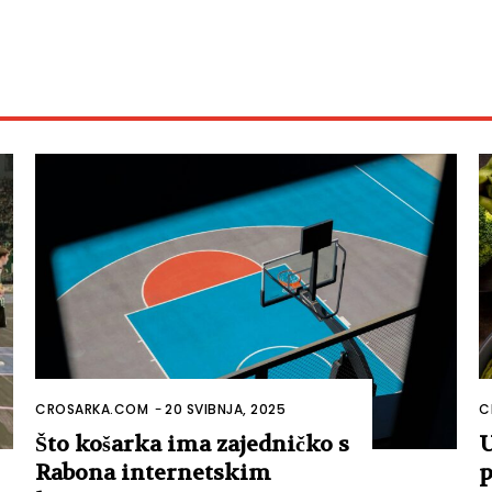
CROSARKA.COM
-
20 SVIBNJA, 2025
C
Što košarka ima zajedničko s
U
Rabona internetskim
p