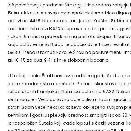
još povećavaju prednost Širokog.. Trice redom zabijaju
Bošnjak
koji je sa svoje dvije spektakularne trice digao 
odlazi na 44:18. Na drugoj strani jedino Krušlin i
Sobin
odr
kod domaćih ulazi
Barać
i upravo on dva puta razigrava 
nakon 16 minuta provedenih na parketu skupio 15 košev
kraja poluvremena Barać je ubacio dvije trice i rezulta
59:30. Treba istaknuti kako je Široki na poluvremenu im
tri, 10-15 za dva, 9-11 s linije slobodnih bacanja.
U trećoj dionici Široki nastavlja odlično igrati, Split u prv
lopte zaredom što momčad s Pecare iskorištava i na kr
raspoloženih Ramljaka i Planinića odlazi na 67:32. Na
se smanjuje i Velić ponovno daje priliku mladim igračima
strani Sobin veže nekoliko koševa obilježeno svojom p
tehnikom i gosti uspijevaju prednost smanjiti ispod 30 
je raspoložen Šutalo koji krade loptu i s četiri vezana k
na 30 razlike i rezultat prije zadnje četvrtine je 75:45.