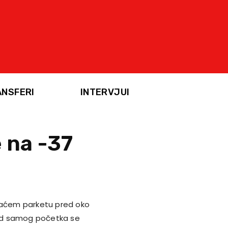
ANSFERI
INTERVJUI
 na -37
omaćem parketu pred oko
. Od samog početka se