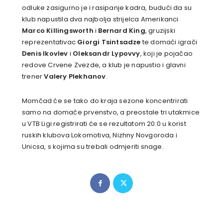
odluke zasigurno je i rasipanje kadra, budući da su
klub napustila dva najbolja strijelca Amerikanci
Marco Killingsworth
i
Bernard King
, gruzijski
reprezentativac
Giorgi Tsintsadze
te domaći igrači
Denis Ikovlev
i
Oleksandr Lypovvy
, koji je pojačao
redove Crvene Zvezde, a klub je napustio i glavni
trener
Valery Plekhanov
.
Momčad će se tako do kraja sezone koncentrirati
samo na domaće prvenstvo, a preostale tri utakmice
u VTB Ligi registrirati će se rezultatom 20:0 u korist
ruskih klubova Lokomotiva, Nizhny Novgoroda i
Unicsa, s kojima su trebali odmjeriti snage.