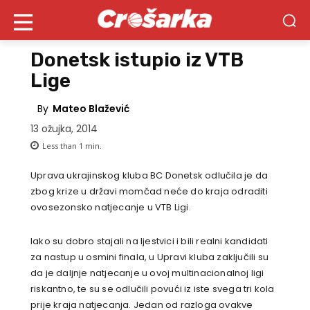
Donetsk istupio iz VTB
Lige
By
Mateo Blažević
13 ožujka, 2014
Less than 1
min.
Uprava ukrajinskog kluba BC Donetsk odlučila je da
zbog krize u državi momčad neće do kraja odraditi
ovosezonsko natjecanje u VTB Ligi.
Iako su dobro stajali na ljestvici i bili realni kandidati
za nastup u osmini finala, u Upravi kluba zaključili su
da je daljnje natjecanje u ovoj multinacionalnoj ligi
riskantno, te su se odlučili povući iz iste svega tri kola
prije kraja natjecanja. Jedan od razloga ovakve