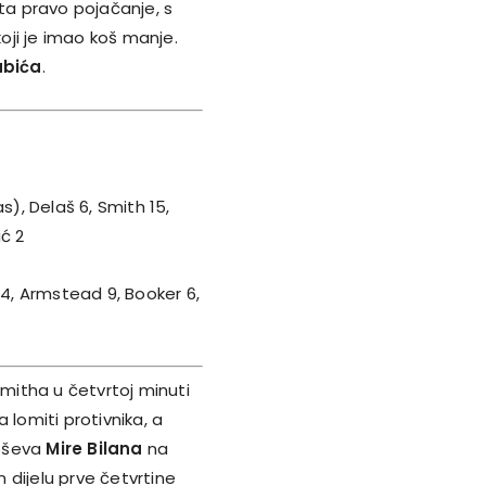
sta pravo pojačanje, s
oji je imao koš manje.
abića
.
s), Delaš 6, Smith 15,
ić 2
ič 4, Armstead 9, Booker 6,
Smitha u četvrtoj minuti
 lomiti protivnika, a
 koševa
Mire Bilana
na
m dijelu prve četvrtine