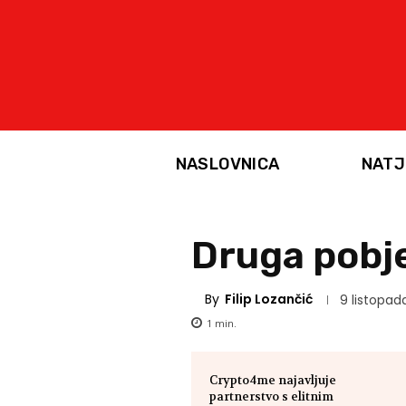
NASLOVNICA
NATJ
Druga pobj
By
Filip Lozančić
9 listopad
1
min.
Crypto4me najavljuje
partnerstvo s elitnim