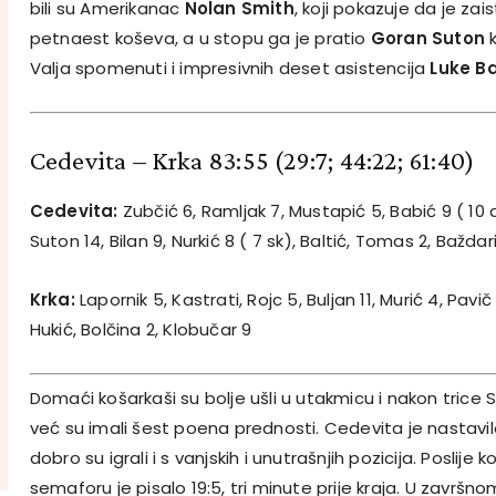
bili su Amerikanac
Nolan Smith
, koji pokazuje da je zai
petnaest koševa, a u stopu ga je pratio
Goran Suton
k
Valja spomenuti i impresivnih deset asistencija
Luke B
Cedevita – Krka 83:55
(29:7; 44:22; 61:40)
Cedevita:
Zubčić 6, Ramljak 7, Mustapić 5, Babić 9 ( 10 a
Suton 14, Bilan 9, Nurkić 8 ( 7 sk), Baltić, Tomas 2, Baždar
Krka:
Lapornik 5, Kastrati, Rojc 5, Buljan 11, Murić 4, Pav
Hukić, Bolčina 2, Klobučar 9
Domaći košarkaši su bolje ušli u utakmicu i nakon trice 
već su imali šest poena prednosti. Cedevita je nastavila
dobro su igrali i s vanjskih i unutrašnjih pozicija. Poslije
semaforu je pisalo 19:5, tri minute prije kraja. U završno