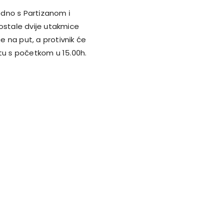
edno s Partizanom i
eostale dvije utakmice
 na put, a protivnik će
otu s početkom u 15.
00h.