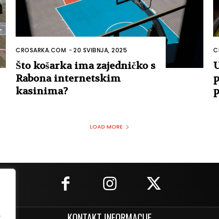
CROSARKA.COM
-
20 SVIBNJA, 2025
C
Što košarka ima zajedničko s
U
Rabona internetskim
p
kasinima?
p
LOAD MORE
.
KONTAKT INFORMACIJE