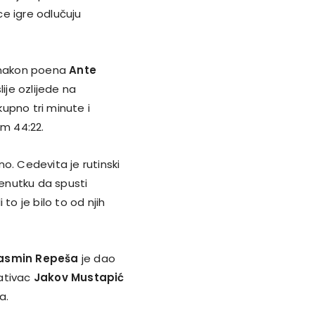
ce igre odlučuju
i nakon poena
Ante
lije ozlijede na
upno tri minute i
om 44:22.
o. Cedevita je rutinski
renutku da spusti
 to je bilo to od njih
asmin Repeša
je dao
tativac
Jakov Mustapić
a.