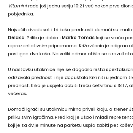
Vitamini
rade još jednu seriju 10:2 i već nakon prve dioni
pobjednika.
Najvećih dvadeset i tri koša prednosti domaći su imal
Delaša
. Priliku je dobio i
Marko Tomas
koji se vraća pos
reprezentativnim pripremama. Križevčanin je odigrao uk
postigao dva koša. Na veliki odmor otišlo se s rezultat
U nastavku utakmice nije se dogodilo ništa spektakularn
održavala prednost i nije dopuštala Krki niti u jednom t
prednost. Krka je uspjela dobiti treću četvrtinu s 18:17, ali
večeras.
Domaći igrači su utakmicu mirno priveli kraju, a trener
J
priliku svim igračima. Pred kraj je ušao i mladi reprezen
koji je za dvije minute na parketu uspio zabiti pet košev