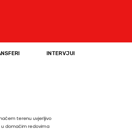
ANSFERI
INTERVJUI
omaćem terenu uvjerljivo
lji u domaćim redovima