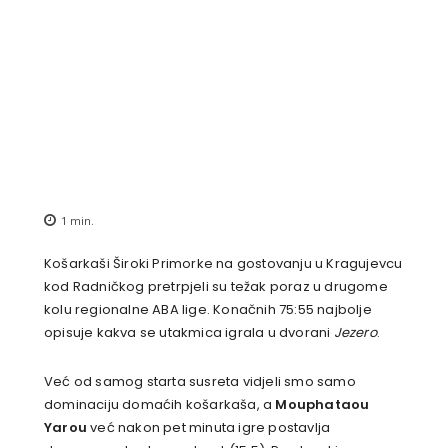
1
min.
Košarkaši Široki Primorke na gostovanju u Kragujevcu
kod Radničkog pretrpjeli su težak poraz u drugome
kolu regionalne ABA lige. Konačnih 75:55 najbolje
opisuje kakva se utakmica igrala u dvorani
Jezero
.
Već od samog starta susreta vidjeli smo samo
dominaciju domaćih košarkaša, a
Mouphataou
Yarou
već nakon pet minuta igre postavlja