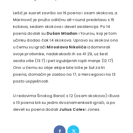
Lešić je susret završio sa 16 poena i osam skokova, a
Marinović je pružio odličnu all-round predstavu s 15
koševa, sedam skokova i devet asistencija. Po 14
poena dodali su
Dušan Mlađan
i Yourou, koji je tom
učinku dodao čak 14 skokova. Upravo su skokovi ono
u čemu su igrači
Miroslava Nikolića
izdominirali
svoje protivnike, nadskakavši ih sa 41:29, uz šest
asista više (13:7) i pet izgubljenih lopti manje (12:17).
Ono u čemu su obje ekipe bile loše je šut za tri
poena, domaćin je zastao na 17, a Hercegovci na 13
posto uspješnosti.
U redovima Širokog Barać s 12 (osam skokova) i Buva
s 10 poena bili su jedini dvoznamenkasti igrači, a po
devet su poena dodali
Julius Coles
i Jones.