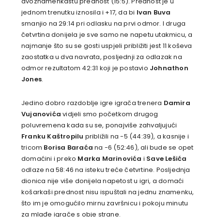
dvoznamenkastu prednost (15:5). Prednost je u
jednom trenutku iznosila i +17, da bi
Ivan Buva
smanjio na 29:14 pri odlasku na prvi odmor. I druga
četvrtina donijela je sve samo ne napetu utakmicu, a
najmanje što su se gosti uspjeli približiti jest 11 koševa
zaostatka u dva navrata, posljednji za odlazak na
odmor rezultatom 42:31 koji je postavio
Johnathon
Jones
.
Jedino dobro razdoblje igre igrača trenera
Damira
Vujanovića
vidjeli smo početkom drugog
poluvremena kada su se, ponajviše zahvaljujući
Franku Kaštropilu
približili na -5 (44:39), a kasnije i
tricom
Borisa Baraća
na -6 (52:46), ali bude se opet
domaćini i preko
Marka Marinovića
i
Save Lešića
odlaze na 58:46 na isteku treće četvrtine. Posljednja
dionica nije više donijela napetost u igri, a domaći
košarkaši prednost nisu ispuštali na jednu znamenku,
što im je omogućilo mirnu završnicu i pokoju minutu
za mlađe igrače s obje strane.