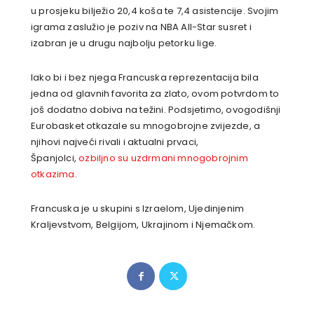
u prosjeku bilježio 20,4 koša te 7,4 asistencije. Svojim
igrama zaslužio je poziv na NBA All-Star susret i
izabran je u drugu najbolju petorku lige.
Iako bi i bez njega Francuska reprezentacija bila
jedna od glavnih favorita za zlato, ovom potvrdom to
još dodatno dobiva na težini. Podsjetimo, ovogodišnji
Eurobasket otkazale su mnogobrojne zvijezde, a
njihovi najveći rivali i aktualni prvaci,
Španjolci,
ozbiljno su uzdrmani mnogobrojnim
otkazima
.
Francuska je u skupini s Izraelom, Ujedinjenim
Kraljevstvom, Belgijom, Ukrajinom i Njemačkom.