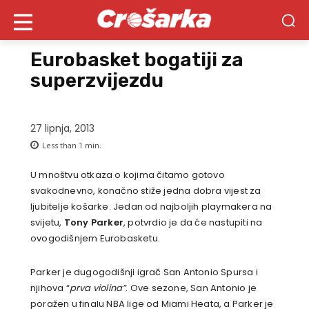
Eurobasket bogatiji za
superzvijezdu
27 lipnja, 2013
Less than 1
min.
U mnoštvu otkaza o kojima čitamo gotovo
svakodnevno, konačno stiže jedna dobra vijest za
ljubitelje košarke. Jedan od najboljih playmakera na
svijetu,
Tony Parker
, potvrdio je da će nastupiti na
ovogodišnjem Eurobasketu.
Parker je dugogodišnji igrač San Antonio Spursa i
njihova “
prva violina”
. Ove sezone, San Antonio je
poražen u finalu NBA lige od Miami Heata, a Parker je