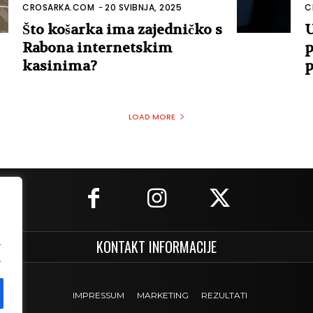
CROSARKA.COM
-
20 SVIBNJA, 2025
C
Što košarka ima zajedničko s
U
Rabona internetskim
p
kasinima?
p
LOAD MORE
.
KONTAKT INFORMACIJE
.
IMPRESSUM
MARKETING
REZULTATI