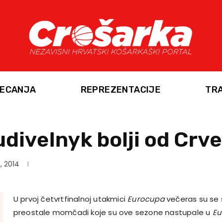
ECANJA
REPREZENTACIJE
TR
divelnyk bolji od Crv
, 2014
U prvoj četvrtfinalnoj utakmici
Eurocupa
večeras su se s
preostale momčadi koje su ove sezone nastupale u
Eu