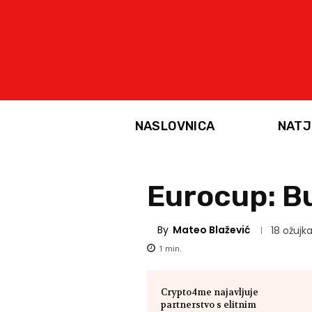
NASLOVNICA
NATJ
Eurocup: Bu
By
Mateo Blažević
18 ožujka
1
min.
Crypto4me najavljuje
partnerstvo s elitnim