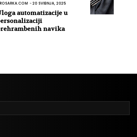
ROSARKA.COM
-
20 SVIBNJA, 2025
loga automatizacije u
ersonalizaciji
rehrambenih navika