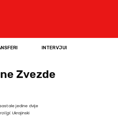
ANSFERI
INTERVJUI
ene Zvezde
astale jedine dvije
roligi
. Ukrajinski