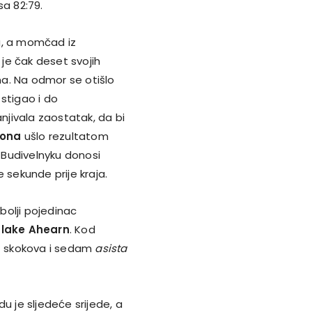
sa 82:79.
u, a momčad iz
ji je čak deset svojih
a. Na odmor se otišlo
 stigao i do
jivala zaostatak, da bi
sona
ušlo rezultatom
u Budivelnyku donosi
 sekunde prije kraja.
jbolji pojedinac
Blake Ahearn
. Kod
et skokova i sedam
asista
u je sljedeće srijede, a