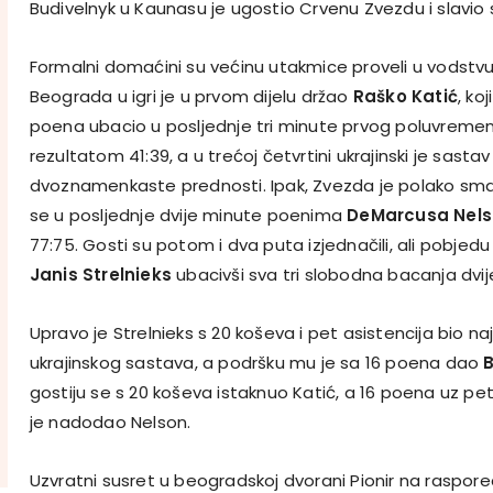
Budivelnyk u Kaunasu je ugostio Crvenu Zvezdu i slavio 
Formalni domaćini su većinu utakmice proveli u vodstv
Beograda u igri je u prvom dijelu držao
Raško Katić
, ko
poena ubacio u posljednje tri minute prvog poluvremen
rezultatom 41:39, a u trećoj četvrtini ukrajinski je sastav
dvoznamenkaste prednosti. Ipak, Zvezda je polako sman
se u posljednje dvije minute poenima
DeMarcusa Nel
77:75. Gosti su potom i dva puta izjednačili, ali pobjed
Janis Strelnieks
ubacivši sva tri slobodna bacanja dvije
Upravo je Strelnieks s 20 koševa i pet asistencija bio na
ukrajinskog sastava, a podršku mu je sa 16 poena dao
gostiju se s 20 koševa istaknuo Katić, a 16 poena uz p
je nadodao Nelson.
Uzvratni susret u beogradskoj dvorani Pionir na raspored