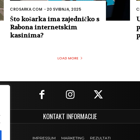
CROSARKA.COM
-
20 SVIBNJA, 2025
C
Što košarka ima zajedničko s
U
Rabona internetskim
p
kasinima?
p
LOAD MORE
.
KONTAKT INFORMACIJE
.
IMPRESSUM
MARKETING
REZULTATI