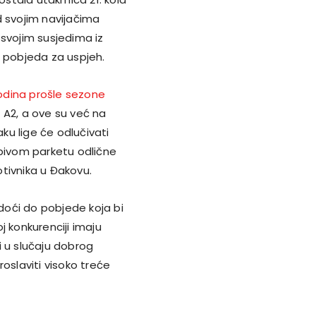
d svojim navijačima
i svojim susjedima iz
a pobjeda za uspjeh.
odina prošle sezone
u A2, a ove su već na
aku lige će odlučivati
ubivom parketu odlične
tivnika u Đakovu.
 doći do pobjede koja bi
j konkurenciji imaju
i u slučaju dobrog
oslaviti visoko treće