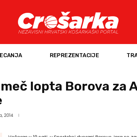
ECANJA
REPREZENTACIJE
TR
 meč lopta Borova za 
e
a, 2014
Večeras u 19 sati, u Sportskoj dvorani Borovo, igra se z