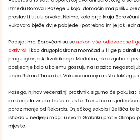
između Borova i Požege u kojoj domaćin ima priliku pre
proslaviti titulu prvaka. Naime, kolo prije kraja Borovčan
Vukovara bježe dvije pobjede i potrebna im je još jedn
Podsjetimo, Borovčani su se
nakon više od dvadeset g
aktivirali
i kao drugoplasirana momčad B 1 lige plasirali 
pragu igranja A1 kvalifikacija. Međutim, ako izgube o prv
posljednje kolo u kojemu gostuju na izrazito negostolj
ekipe Rekord Tima dok Vukovarci imaju nešto lakšeg pro
Požega, njihov večerašnji protivnik, sigurno će pokušati
im donijela visoko treće mjesto. Trenutno u izjednačeno
poraz manje od Rekorda, Osječkog sokola i Belišća te b
ishoda u nedjelju mogli u svom Grabriku protiv Olimpa pr
mjesto.