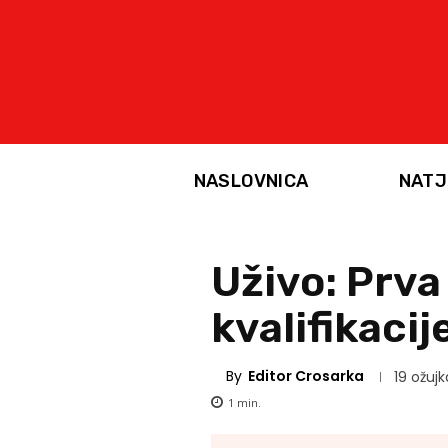
NASLOVNICA
NATJ
Uživo: Prva
kvalifikacij
By
Editor Crosarka
19 ožujk
1
min.