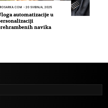
ROSARKA.COM
-
20 SVIBNJA, 2025
loga automatizacije u
ersonalizaciji
rehrambenih navika