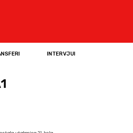
ANSFERI
INTERVJUI
A1
aostala utakmica 21. kola