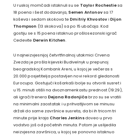
U ruskoj momčadi istaknuli su se
Taylor Rochestie
sa
18 poena i šest dodavanja,
Semen Antonov
sa 17
koševa i sedam skokova te
Dmitriy Khvostov
i
Dijon
Thompson
(13 skokova) sa po 15 ubačaja. Kod
gostiju se s 15 poena istaknuo prošlosezonski igrač
Cedevite
Derwin Kitchen
.
U najneizvjesnijoj četvrtfinalnoj utakmici Crvena
Zvezda je prošla kijevski Budivelnyk u prepunoj
beogradskoj Kombank Areni, u kojoj je večeras s
20.000 posjetitelja postavljen novi rekord gledanosti
Eurocupa. Gostujući košarkaši bolje su otvorili susret i
u 15. minuti otišli na dvoznamenkastu prednost (19:29),
ali igrači trenera
Dejana Radonjića
brzo su se vratili
na minimalni zaostatak i u prihvatljivom se minusu
držali do same završnice susreta, da bi ih tricom tri
minute prije kraja
Charles Jenkins
doveo u prvo
vodstvo još od početnih minuta. Potom je uslijedila
neizvjesna završnica, u kojoj se ponovno istaknuo