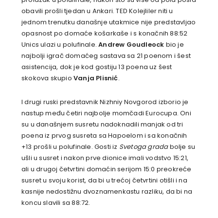
obavili prošli tjedan u Ankari. TED Kolejliler niti u
jednom trenutku današnje utakmice nije predstavljao
opasnost po domaće košarkaše i s konačnih 88:52
Unics ulazi u polufinale.
Andrew Goudleock
bio je
najbolji igrač domaćeg sastava sa 21 poenom i šest
asistencija, dok je kod gostiju 13 poena uz šest
skokova skupio
Vanja Plisnić
.
I drugi ruski predstavnik Nizhniy Novgorod izborio je
nastup među četiri najbolje momčadi Eurocupa. Oni
su u današnjem susretu nadoknadili manjak od tri
poena iz prvog susreta sa Hapoelom i sa konačnih
+13 prošli u polufinale. Gosti iz
Svetoga grada
bolje su
ušli u susret i nakon prve dionice imali vodstvo 15:21,
ali u drugoj četvrtini domaćin serijom 15:0 preokreće
susret u svoju korist, da bi u trećoj četvrtini otišli i na
kasnije nedostižnu dvoznamenkastu razliku, da bi na
koncu slavili sa 88:72.