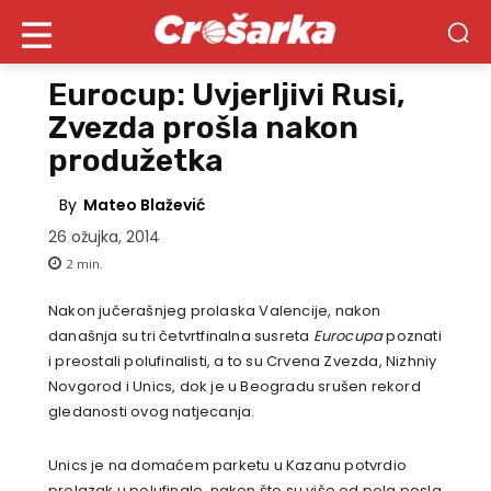
Eurocup: Uvjerljivi Rusi,
Zvezda prošla nakon
produžetka
By
Mateo Blažević
26 ožujka, 2014
2
min.
Nakon jučerašnjeg prolaska Valencije, nakon
današnja su tri četvrtfinalna susreta
Eurocupa
poznati
i preostali polufinalisti, a to su Crvena Zvezda, Nizhniy
Novgorod i Unics, dok je u Beogradu srušen rekord
gledanosti ovog natjecanja.
Unics je na domaćem parketu u Kazanu potvrdio
prolazak u polufinale, nakon što su više od pola posla