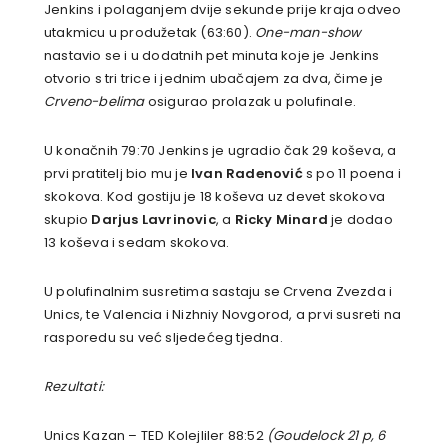
Jenkins i polaganjem dvije sekunde prije kraja odveo
utakmicu u produžetak (63:60).
One-man-show
nastavio se i u dodatnih pet minuta koje je Jenkins
otvorio s tri trice i jednim ubačajem za dva, čime je
Crveno-belima
osigurao prolazak u polufinale.
U konačnih 79:70 Jenkins je ugradio čak 29 koševa, a
prvi pratitelj bio mu je
Ivan Radenović
s po 11 poena i
skokova. Kod gostiju je 18 koševa uz devet skokova
skupio
Darjus Lavrinovic
, a
Ricky Minard
je dodao
13 koševa i sedam skokova.
U polufinalnim susretima sastaju se Crvena Zvezda i
Unics, te Valencia i Nizhniy Novgorod, a prvi susreti na
rasporedu su već sljedećeg tjedna.
Rezultati:
Unics Kazan – TED Kolejliler 88:52
(Goudelock 21 p, 6