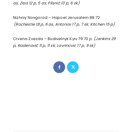
as, Zisis 12 p, 5 as; Plisnić 13 p, 6 sk)
Nizhniy Novgorod – Hapoel Jerusalem 88:72
(Rochestie 18 p, 6 as, Antonov 17 p, 7 sk; Kitchen 15 p)
Crvena Zvezda – Budivelnyk Kyiv 79:70 p.
(Jenkins 29
p, Radenović 11 p, 11 sk; Lavrinovic 17 p, 9 sk)