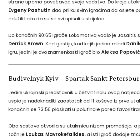
strane uporno povećavao svoje vodstvo. Do kraja utak
Evgeny Pashutin
dao priliku svim igračima da osjete p
odužili tako da su se svi upisali u strijelce.
Do konačnih 90:65 igrače Lokomotiva vodio je Jasaitis 
Derrick Brown
. Kod gostiju, kod kojih jedino mladi
Danil
igru, jedini je dvoznamenkasti igrač bio
Aleksa Popović
Budivelnyk Kyiv – Spartak Sankt Petersbur
Jedini ukrajinski predstavnik u četvrtfinalu ovog natjecan
uspio je nadoknaditi zaostatak od 11 koševa iz prve uta
konačnih se 73:56 plasirati u polufinale pored favorizir
Oba sastava otvorila su utakmicu nizom promašaja, a prv
točnije
Loukas Mavrokefalides
, a isti igrač dodaje tr