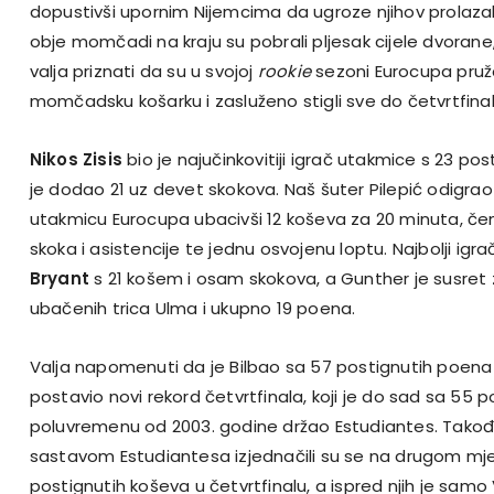
dopustivši upornim Nijemcima da ugroze njihov prolazak
obje momčadi na kraju su pobrali pljesak cijele dvoran
valja priznati da su u svojoj
rookie
sezoni Eurocupa pruža
momčadsku košarku i zasluženo stigli sve do četvrtfinal
Nikos Zisis
bio je najučinkovitiji igrač utakmice s 23 po
je dodao 21 uz devet skokova. Naš šuter Pilepić odigrao 
utakmicu Eurocupa ubacivši 12 koševa za 20 minuta, č
skoka i asistencije te jednu osvojenu loptu. Najbolji igra
Bryant
s 21 košem i osam skokova, a Gunther je susret z
ubačenih trica Ulma i ukupno 19 poena.
Valja napomenuti da je Bilbao sa 57 postignutih poen
postavio novi rekord četvrtfinala, koji je do sad sa 55
poluvremenu od 2003. godine držao Estudiantes. Takođe
sastavom Estudiantesa izjednačili su se na drugom mj
postignutih koševa u četvrtfinalu, a ispred njih je samo