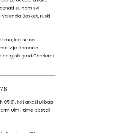
poznati su nam svi
i Valencia Basket, ruski
tima, koji su na
omotiv je domaćin
a belgijski grad Charleroi
:78
h 85:81, košarkaši Bilbaa
pharm Ulm i time postali