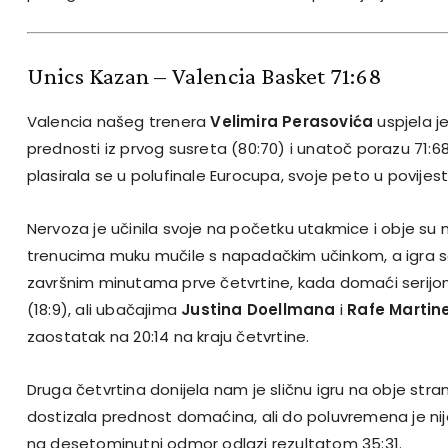
Unics Kazan – Valencia Basket 71:68
Valencia našeg trenera
Velimira Perasovića
uspjela j
prednosti iz prvog susreta (80:70) i unatoč porazu 71:
plasirala se u polufinale Eurocupa, svoje peto u povijesti
Nervoza je učinila svoje na početku utakmice i obje s
trenucima muku mučile s napadačkim učinkom, a igra s
završnim minutama prve četvrtine, kada domaći serijo
(18:9), ali ubačajima
Justina Doellmana
i
Rafe Martin
zaostatak na 20:14 na kraju četvrtine.
Druga četvrtina donijela nam je sličnu igru na obje stra
dostizala prednost domaćina, ali do poluvremena je nije
na desetominutni odmor odlazi rezultatom 35:31.