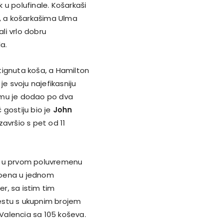
 u polufinale. Košarkaši
e, a košarkašima Ulma
li vrlo dobru
a.
stignuta koša, a Hamilton
je svoju najefikasniju
emu je dodao po dva
č gostiju bio je
John
avršio s pet od 11
a u prvom poluvremenu
 poena u jednom
r, sa istim tim
estu s ukupnim brojem
 Valencia sa 105 koševa.