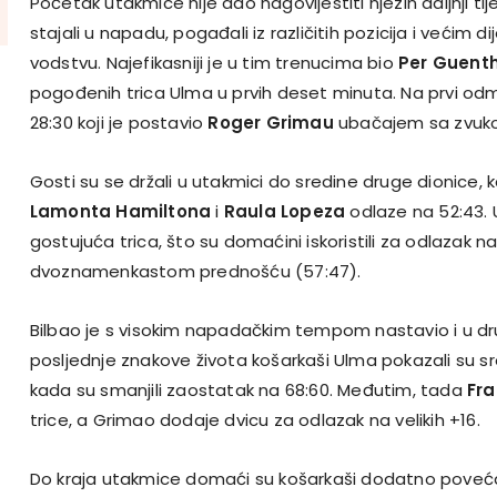
Početak utakmice nije dao nagovijestiti njezin daljnji tij
stajali u napadu, pogađali iz različitih pozicija i većim di
vodstvu. Najefikasniji je u tim trenucima bio
Per Guent
pogođenih trica Ulma u prvih deset minuta. Na prvi odm
28:30 koji je postavio
Roger Grimau
ubačajem sa zvuko
Gosti su se držali u utakmici do sredine druge dionice, 
Lamonta Hamiltona
i
Raula Lopeza
odlaze na 52:43. 
gostujuća trica, što su domaćini iskoristili za odlazak n
dvoznamenkastom prednošću (57:47).
Bilbao je s visokim napadačkim tempom nastavio i u 
posljednje znakove života košarkaši Ulma pokazali su s
kada su smanjili zaostatak na 68:60. Međutim, tada
Fra
trice, a Grimao dodaje dvicu za odlazak na velikih +16.
Do kraja utakmice domaći su košarkaši dodatno povećal