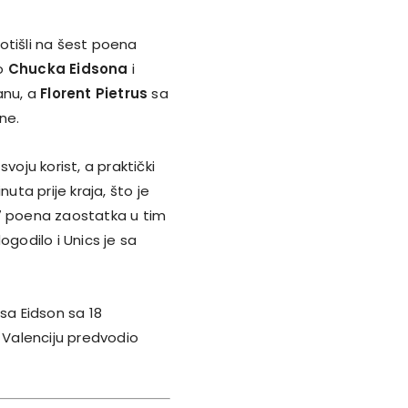
 otišli na šest poena
ko
Chucka Eidsona
i
anu, a
Florent Pietrus
sa
ne.
voju korist, a praktički
uta prije kraja, što je
17 poena zaostatka u tim
ogodilo i Unics je sa
sa Eidson sa 18
Valenciju predvodio