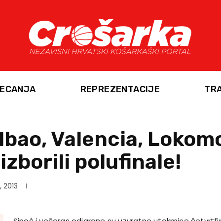
ECANJA
REPREZENTACIJE
TR
lbao, Valencia, Lokomo
zborili polufinale!
, 2013
Sinoć i večeras odigrane su uzvratne utakmice četvrtfi