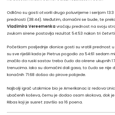
Odlično su gosti otvorili drugo poluvrijeme i serijom 13:3
prednosti (38:44). Međutim, domaćini se bude, te pre
Vladimira Vereemenka
vraćaju prednost na svoju str
zvukom sirene postavlja rezultat 54:53 nakon tri četvrti
Početkom posljednje dionice gosti su vratili prednost u s
su sve riješili kada je Pietrus pogodio za 54:61 sedam min
značilo da ruski sastav treba čudo da okrene ukupnih 
trenucima. Iako su domaćini dali gasa, to čudo se nije d
konačnih 71:68 došao do pirove pobjede.
Najbolji igrač utakmice bio je Amerikanac iz redova Unic
ubačenih koševa, čemu je dodao osam skokova, dok je 
Ribas koji je susret završio sa 16 poena.