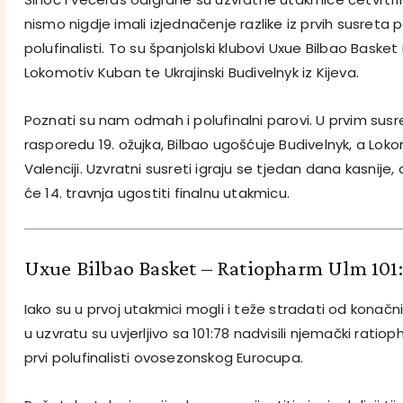
nismo nigdje imali izjednačenje razlike iz prvih susreta 
polufinalisti. To su španjolski klubovi Uxue Bilbao Basket 
Lokomotiv Kuban te Ukrajinski Budivelnyk iz Kijeva.
Poznati su nam odmah i polufinalni parovi. U prvim susre
rasporedu 19. ožujka, Bilbao ugošćuje Budivelnyk, a Lok
Valenciji. Uzvratni susreti igraju se tjedan dana kasnije, 
će 14. travnja ugostiti finalnu utakmicu.
Uxue Bilbao Basket – Ratiopharm Ulm 101
Iako su u prvoj utakmici mogli i teže stradati od konačni
u uzvratu su uvjerljivo sa 101:78 nadvisili njemački ratio
prvi polufinalisti ovosezonskog Eurocupa.