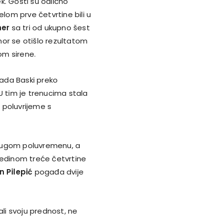
ek. Gosti su odlično
jelom prve četvrtine bili u
her
sa tri od ukupno šest
or se otišlo rezultatom
m sirene.
kada Baski preko
U tim je trenucima stala
a poluvrijeme s
drugom poluvremenu, a
redinom treće četvrtine
n Pilepić
pogađa dvije
i svoju prednost, ne