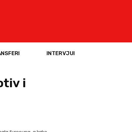
ANSFERI
INTERVJUI
tiv i
nala Eurocupa, a kako