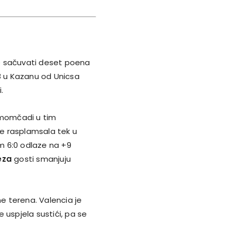
e sačuvati deset poena
68 u Kazanu od Unicsa
.
u momčadi u tim
e rasplamsala tek u
m 6:0 odlaze na +9
eza
gosti smanjuju
ne terena. Valencia je
 uspjela sustići, pa se