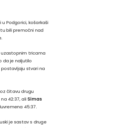
ci u Podgorici, košarkaši
tu bili premoćni nad
e.
su uzastopnim tricama
o da je naljutilo
 postavljaju stvari na
oz čitavu drugu
 na 42:37, ali
Simas
oluvremena 45:37.
ruski je sastav s druge