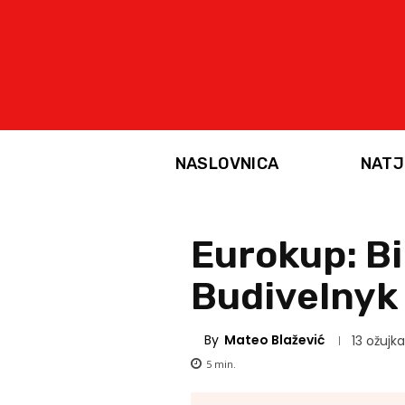
NASLOVNICA
NATJ
Eurokup: Bi
Budivelnyk i
By
Mateo Blažević
13 ožujka
5
min.