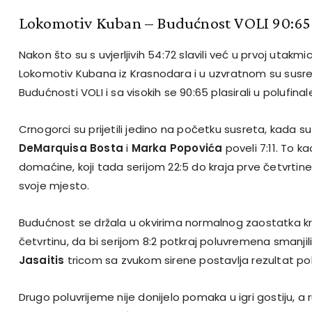
Lokomotiv Kuban – Budućnost VOLI 90:65
Nakon što su s uvjerljivih 54:72 slavili već u prvoj utakmi
Lokomotiv Kubana iz Krasnodara i u uzvratnom su susre
Budućnosti VOLI i sa visokih se 90:65 plasirali u polufinal
Crnogorci su prijetili jedino na početku susreta, kada 
DeMarquisa Bosta
i
Marka Popovića
poveli 7:11. To ka
domaćine, koji tada serijom 22:5 do kraja prve četvrtine
svoje mjesto.
Budućnost se držala u okvirima normalnog zaostatka kr
četvrtinu, da bi serijom 8:2 potkraj poluvremena smanjili
Jasaitis
tricom sa zvukom sirene postavlja rezultat p
Drugo poluvrijeme nije donijelo pomaka u igri gostiju, a 