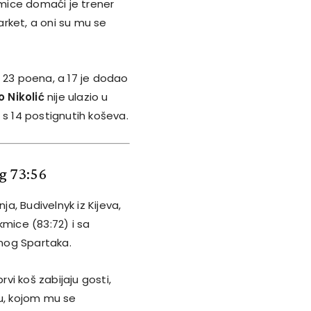
mice domaći je trener
arket, a oni su mu se
s 23 poena, a 17 je dodao
o Nikolić
nije ulazio u
s 14 postignutih koševa.
g 73:56
ja, Budivelnyk iz Kijeva,
kmice (83:72) i sa
anog Spartaka.
i koš zabijaju gosti,
icu, kojom mu se