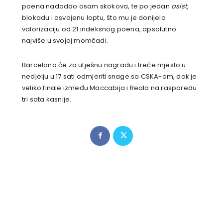
poena nadodao osam skokova, te po jedan
asist
,
blokadu i osvojenu loptu, što mu je donijelo
valorizaciju od 21 indeksnog poena, apsolutno
najviše u svojoj momčadi.
Barcelona će za utješnu nagradu i treće mjesto u
nedjelju u 17 sati odmjeriti snage sa CSKA-om, dok je
veliko finale između Maccabija i Reala na rasporedu
tri sata kasnije.