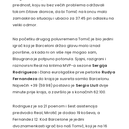
prednost, koju su bez većih problema održavali
tokom čitave dionice, da bi Tomić na koncu malo
zamaskirao situaciju i ubacio za 37:45 pri odlasku na
veliki odmor.
Na početku drugog poluvremena Tomić je bio jedini
igrač koji je Barceloni držao glavu malo iznad
površine, a kada ni on više nije mogao sam,
Blaugrana je potpuno potonula. Sjajni, razigrani i
raznovrsni Real na krilima MVP-a sezone
Sergija
Rodrigueza
i člana euroligaške prve petorke
Rudya
Fernandeza
do kraja je susreta samlio Barcelonu.
Najvećih +39 (59:98) postavio je
Sergio Llull
dvije
minute prije kraja, a završilo je s konačnih 62:100.
Rodriguez je sa 21 poenom i šest asistencija
predvodio Real, Mirotić je dodao 19 koševa, a
Fernandez 12. Kod Barcelone je jedini
dvoznamenkasti igrač bio naš Tomić, koji je na 16