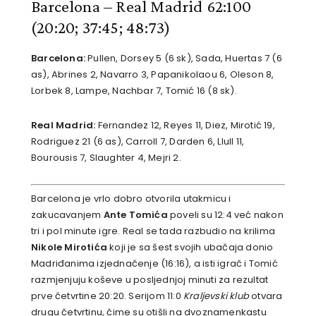
Barcelona – Real Madrid 62:100
(20:20; 37:45; 48:73)
Barcelona:
Pullen, Dorsey 5 (6 sk), Sada, Huertas 7 (6
as), Abrines 2, Navarro 3, Papanikolaou 6, Oleson 8,
Lorbek 8, Lampe, Nachbar 7, Tomić 16 (8 sk).
Real Madrid:
Fernandez 12, Reyes 11, Diez, Mirotić 19,
Rodriguez 21 (6 as), Carroll 7, Darden 6, Llull 11,
Bourousis 7, Slaughter 4, Mejri 2.
Barcelona je vrlo dobro otvorila utakmicu i
zakucavanjem
Ante Tomića
poveli su 12:4 već nakon
tri i pol minute igre. Real se tada razbudio na krilima
Nikole Mirotića
koji je sa šest svojih ubačaja donio
Madriđanima izjednačenje (16:16), a isti igrač i Tomić
razmjenjuju koševe u posljednjoj minuti za rezultat
prve četvrtine 20:20. Serijom 11:0
Kraljevski klub
otvara
drugu četvrtinu, čime su otišli na dvoznamenkastu