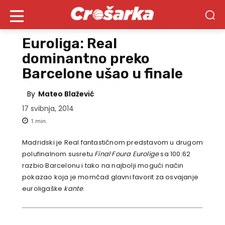
Euroliga: Real
dominantno preko
Barcelone ušao u finale
By
Mateo Blažević
17 svibnja, 2014
1
min.
Madridski je Real fantastičnom predstavom u drugom
polufinalnom susretu
Final Foura Eurolige
sa 100:62
razbio Barcelonu i tako na najbolji mogući način
pokazao koja je momčad glavni favorit za osvajanje
euroligaške
kante
.