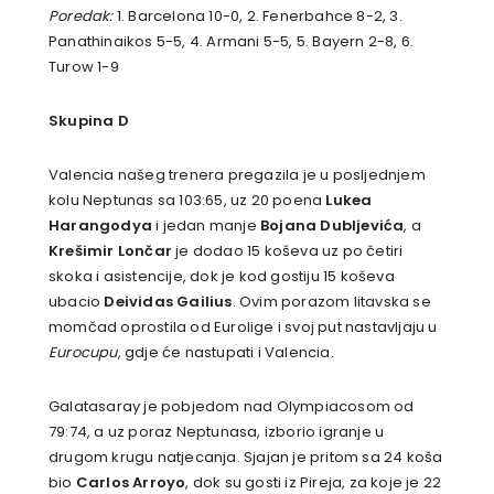
Poredak:
1. Barcelona 10-0, 2. Fenerbahce 8-2, 3.
Panathinaikos 5-5, 4. Armani 5-5, 5. Bayern 2-8, 6.
Turow 1-9
Skupina D
Valencia našeg trenera pregazila je u posljednjem
kolu Neptunas sa 103:65, uz 20 poena
Lukea
Harangodya
i jedan manje
Bojana Dubljevića
, a
Krešimir Lončar
je dodao 15 koševa uz po četiri
skoka i asistencije, dok je kod gostiju 15 koševa
ubacio
Deividas Gailius
. Ovim porazom litavska se
momčad oprostila od Eurolige i svoj put nastavljaju u
Eurocupu
, gdje će nastupati i Valencia.
Galatasaray je pobjedom nad Olympiacosom od
79:74, a uz poraz Neptunasa, izborio igranje u
drugom krugu natjecanja. Sjajan je pritom sa 24 koša
bio
Carlos Arroyo
, dok su gosti iz Pireja, za koje je 22