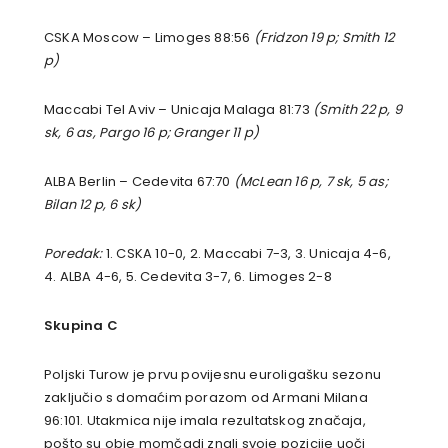
CSKA Moscow – Limoges 88:56
(Fridzon 19 p; Smith 12
p)
Maccabi Tel Aviv – Unicaja Malaga 81:73
(Smith 22 p, 9
sk, 6 as, Pargo 16 p; Granger 11 p)
ALBA Berlin – Cedevita 67:70
(McLean 16 p, 7 sk, 5 as;
Bilan 12 p, 6 sk)
Poredak:
1. CSKA 10-0, 2. Maccabi 7-3, 3. Unicaja 4-6,
4. ALBA 4-6, 5. Cedevita 3-7, 6. Limoges 2-8
Skupina C
Poljski Turow je prvu povijesnu euroligašku sezonu
zaključio s domaćim porazom od Armani Milana
96:101. Utakmica nije imala rezultatskog značaja,
pošto su obje momčadi znali svoje pozicije uoči