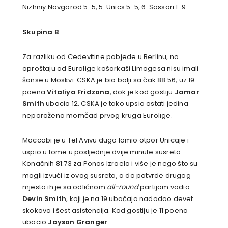
Nizhniy Novgorod 5-5, 5. Unics 5-5, 6. Sassari 1-9
Skupina B
Za razliku od Cedevitine pobjede u Berlinu, na
oproštaju od Eurolige košarkaši Limogesa nisu imali
šanse u Moskvi. CSKA je bio bolji sa čak 88:56, uz 19
poena
Vitaliya Fridzona
, dok je kod gostiju
Jamar
Smith
ubacio 12. CSKA je tako upsio ostati jedina
neporažena momčad prvog kruga Eurolige.
Maccabi je u Tel Avivu dugo lomio otpor Unicaje i
uspio u tome u posljednje dvije minute susreta.
Konačnih 81:73 za Ponos Izraela i više je nego što su
mogli izvući iz ovog susreta, a do potvrde drugog
mjesta ih je sa odličnom
all-round
partijom vodio
Devin Smith
, koji je na 19 ubačaja nadodao devet
skokova i šest asistencija. Kod gostiju je 11 poena
ubacio
Jayson Granger
.