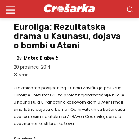
Euroliga: Rezultatska
drama u Kaunasu, dojava
o bombi u Ateni
By
Mateo Blažević
20 prosinca, 2014
5
min.
Utakmicama posljednjeg 10. kola završio je prvi krug
Eurolige. Rezultatski i za prolaz najdramatičnije bilo je
u Kaunasu, a u Panathinaikosovom dom u Ateni imali
smo lažnu dojavu o bombi. Od hrvatskih su košarkaša
dvojica, osim na utakmici ALBA-e i Cedevite, upisala
dvoznamenkasti broj koševa.
Skupina A