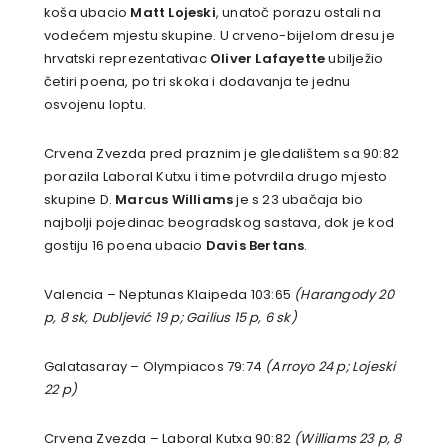
koša ubacio
Matt Lojeski
, unatoč porazu ostali na
vodećem mjestu skupine. U crveno-bijelom dresu je
hrvatski reprezentativac
Oliver Lafayette
ubilježio
četiri poena, po tri skoka i dodavanja te jednu
osvojenu loptu.
Crvena Zvezda pred praznim je gledalištem sa 90:82
porazila Laboral Kutxu i time potvrdila drugo mjesto
skupine D.
Marcus Williams
je s 23 ubačaja bio
najbolji pojedinac beogradskog sastava, dok je kod
gostiju 16 poena ubacio
Davis Bertans
.
Valencia – Neptunas Klaipeda 103:65
(Harangody 20
p, 8 sk, Dubljević 19 p; Gailius 15 p, 6 sk)
Galatasaray – Olympiacos 79:74
(Arroyo 24 p; Lojeski
22 p)
Crvena Zvezda – Laboral Kutxa 90:82
(Williams 23 p, 8