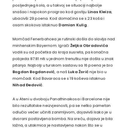
posljednjeg kola, a u takvoj se situaciji najbolje
snašao i napokon proigrao kod gostiju
Linas Kleiza
,
ubacivši 29 poena. Kod domaćina se s 23 koša i
osam skokova istaknuo
Damian Kulig
.
Momčad Fenerbahcea je rutinski došla do slavlja nad
minhenskim Bayernom. Igrači
Željka Obradovića
vodili su od početka do kraja susreta, pa konačna
pobjeda 87:81 niti u jednom trenutku nije došla u znak
pitanja. Najbolji u turskom sastavu sa 16 poena je bio
Bogdan Bogdanović
, a naš
Luka Žorić
nije bio u
momčadi. Kod Bavaraca se s 19 koševa istaknuo
Nihad Đedović
.
A u Ateni u dvoboju Panathinaikosa i Barcelone nije
bilo rezultatske neizvjesnosti, pa se netko pametan
odlučio večer učiniti zanimljivom, dojavivši kako je u
dvorani postavljena bomba. Na sreću, dojava je bila
lažna, a utakmica je nastavljena nakon što se u