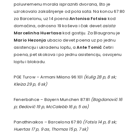
poluvremenu morala isprazniti dvorana, što je
uzrokovalo zakašnjenje od pola sata. Na koncu 67:80
za Barcelonu, uz 14 poena
Antonisa Fotsisa
kod
domaćina, odnosno 19 koševa i čak devet
asista
Marcelinha Huertasa
kod gostiju. Za Blaugranu je
Mario Hezonja
ubacio devet poena uz po jednu
asistenciju i ukradenu loptu, a
Ante Tomić
četiri
poena, pet skokova i po jednu asistenciju, osvojenu
loptu i blokadu.
PGE Turow – Armani Milano 96:101
(Kulig 28 p, 8 sk;
Kleiza 29 p, 6 sk)
Fenerbahce – Bayern Munchen 87:81
(Bogdanović 16
p; Đedović 19 p, McCalebb 16 p, 5 as)
Panathinaikos – Barcelona 67:80
(Fotsis 14 p, 8 sk;
Huertas 17 p, 9 as, Thomas 15 p, 7 sk)