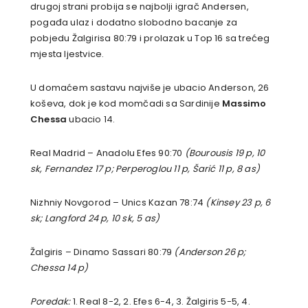
drugoj strani probija se najbolji igrač Andersen,
pogađa ulaz i dodatno slobodno bacanje za
pobjedu Žalgirisa 80:79 i prolazak u Top 16 sa trećeg
mjesta ljestvice.
U domaćem sastavu najviše je ubacio Anderson, 26
koševa, dok je kod momčadi sa Sardinije
Massimo
Chessa
ubacio 14.
Real Madrid – Anadolu Efes 90:70
(Bourousis 19 p, 10
sk, Fernandez 17 p; Perperoglou 11 p, Šarić 11 p, 8 as)
Nizhniy Novgorod – Unics Kazan 78:74
(Kinsey 23 p, 6
sk; Langford 24 p, 10 sk, 5 as)
Žalgiris – Dinamo Sassari 80:79
(Anderson 26 p;
Chessa 14 p)
Poredak:
1. Real 8-2, 2. Efes 6-4, 3. Žalgiris 5-5, 4.