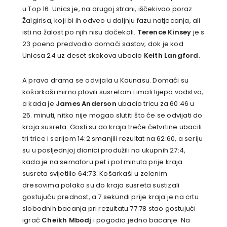
u Top 16. Unics je, na drugoj strani, iščekivao poraz
Žalgirisa, koji bi ih odveo u daljnju fazu natjecanja, ali
isti na žalost po njih nisu dočekali.
Terence Kinsey
je s
23 poena predvodio domaći sastav, dok je kod
Unicsa 24 uz deset skokova ubacio
Keith Langford
.
A prava drama se odvijala u Kaunasu. Domaći su
košarkaši mirno plovili susretom i imali lijepo vodstvo,
a kada je
James Anderson
ubacio tricu za 60:46 u
25. minuti, nitko nije mogao slutiti što će se odvijati do
kraja susreta. Gosti su do kraja treće četvrtine ubacili
tri trice i serijom 14:2 smanjili rezultat na 62:60, a seriju
su u posljednjoj dionici produžili na ukupnih 27:4,
kada je na semaforu pet i pol minuta prije kraja
susreta svijetlilo 64:73. Košarkaši u zelenim
dresovima polako su do kraja susreta sustizali
gostujuću prednost, a 7 sekundi prije kraja je na crtu
slobodnih bacanja pri rezultatu 77:78 stao gostujući
igrač
Cheikh Mbodj
i pogodio jedno bacanje. Na