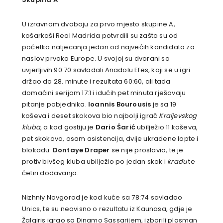
U izravnom dvoboju za prvo mjesto skupine A,
košarkaši Real Madrida potvrdili su zašto su od
početka natjecanja jedan od najvećih kandidata za
naslov prvaka Europe. U svojoj su dvorani sa
uvjerljivih 90:70 savladali Anadolu Efes, koji se u igri
držao do 28. minute i rezultata 60:60, ali tada
domaćini serijom 17:1 i idućih pet minuta rješavaju
pitanje pobjednika.
Ioannis Bourousis
je sa 19
koševa i deset skokova bio najbolji igrač
Kraljevskog
kluba
, a kod gostiju je
Dario Šarić
ubilježio 11 koševa,
pet skokova, osam asistencija, dvije ukradene lopte i
blokadu.
Dontaye Draper
se nije proslavio, te je
protiv bivšeg kluba ubilježio po jedan skok i
krađu
te
četiri dodavanja.
Nizhniy Novgorod je kod kuće sa 78:74 savladao
Unics, te su neovisno o rezultatu iz Kaunasa, gdje je
Žalgiris igrao sa Dinamo Sassarijem, izborili plasman