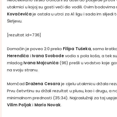
utakmici u kojoj su gosti veći dio vodili. Ovim bodov
Kovačevića
je ostala u utrci za A1 ligu i sada im slijed
Škrljevu.
[rezultat id=736]
Domaćin je poveo 2:0 preko
Filipa Tušeka
, samo kratko
Herendića
i
Ivana Svobode
vodio s pola koša, a tek su
mladog
Ivana Majcunića
(96) prešli u vodstvo koje gos
na svoju stranu.
Momčad
Dražena Cesara
je cijelu utakmicu držala rez
Prvu četvrtinu su držali rezultat u plusu, kao i drugu, a n
minimalnom prednosti (35:34). Najzaslužniji za taj uspje
Vilim Poljak
i
Mario Novak
.