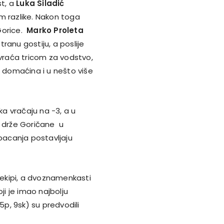
t, a
Luka Siladić
m razlike. Nakon toga
Gorice.
Marko Proleta
nu gostiju, a poslije
raća tricom za vodstvo,
0 domaćina i u nešto više
ka vračaju na -3, a u
e drže Goričane u
 bacanja postavljaju
j ekipi, a dvoznamenkasti
oji je imao najbolju
15p, 9sk) su predvodili