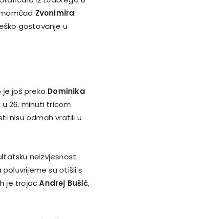
ima momčad
Zvonimira
i teško gostovanje u
 je još preko
Dominika
 u 26. minuti tricom
ti nisu odmah vratili u
ultatsku neizvjesnost.
a poluvrijeme su otišli s
h je trojac
Andrej Bušić
,