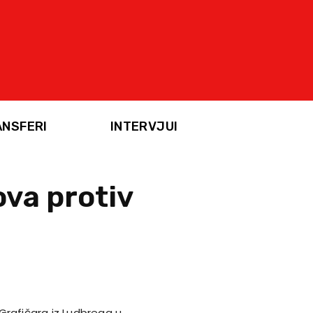
ANSFERI
INTERVJUI
ova protiv
Grafičara iz Ludbrega u