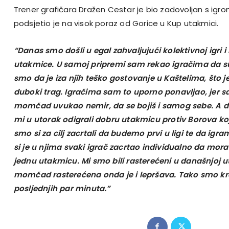
Trener grafičara Dražen Cestar je bio zadovoljan s igrom
podsjetio je na visok poraz od Gorice u Kup utakmici.
“Danas smo došli u egal zahvaljujući kolektivnoj igri i 
utakmice. U samoj pripremi sam rekao igračima da su b
smo da je iza njih teško gostovanje u Kaštelima, što je 
duboki trag. Igračima sam to uporno ponavljao, jer 
momčad uvukao nemir, da se bojiš i samog sebe. A dr
mi u utorak odigrali dobru utakmicu protiv Borova koje
smo si za cilj zacrtali da budemo prvi u ligi te da igra
si je u njima svaki igrač zacrtao individualno da mor
jednu utakmicu. Mi smo bili rasterećeni u današnjoj u
momčad rasterećena onda je i lepršava. Tako smo krenu
posljednjih par minuta.”