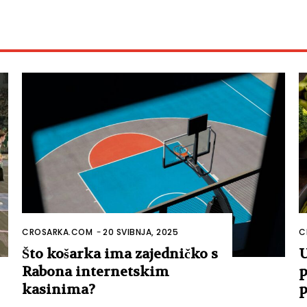
CROSARKA.COM
-
20 SVIBNJA, 2025
C
Što košarka ima zajedničko s
U
Rabona internetskim
p
kasinima?
p