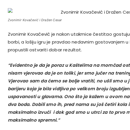
Zvonimir Kovačević i Dražen Cesar
Zvonimir Kovačević je nakon utakmice čestitao gostuj
borbi, a lošiju igru je pravdao nedavnim gostovanjem 
propustili ostvariti dobar rezultat.
“Evidentno je da je poraz u Kaštelima na momčad ost
nisam vjerovao da je on toliki, jer smo jučer na trenin
Vjerovao sam da ćemo se bolje vratiti, no ušli smo u 
barijeru koja je bila vidljiva po velikom broju izgubljeni
uspavanosti u glavama. Ono što ja kažem u ovom natj
dva boda. Dobili smo ih, pred nama su još četiri kola
maksimalno izvući i dok god smo u utrci za to prvo 
maksimalno spremni.”