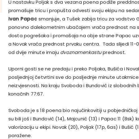
U nastavku Poljak s dva vezana poena podiže preddnos
promašuje tricu i propušta odvesti svoju ekipu na seda
Ivan Papac
smanjuje, a Tušek zabija tricu za vodstvo 
ponovno dalekometnim ubačajem vraća prednost na stra
dosta pogrešaka i promašaja na obje strane Papac uzv
a Novak vraća prednost prvaku centra. Tada slijedi 11-
od dvije minute imaju
dvoznamenkastu
prednost.
Uporni gosti se ne predaju i preko Poljaka, Bušića i Nova
posljednjoj četvrtini sve do posljednje minute utakmic
neizvjesnosti. Na kraju Svoboda i Bundović iz slobodnih
konačnih 77:67.
Svoboda je s 18 poena bio najučinkovitiji u pobjedničko
su bili još i Bundović (14), Majcunić (13) i Papac 11 (8sk) k
valorizaciju u ekipi. Novak (20), Poljak (17p, 6as) i Bušić (
poražene.