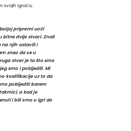
 svojih igrača,
boljoj pripremi uoči
itne dvije stvari. Znali
na njih ostavili i
sam znao da se u
uga stvar je ta što smo
g smo i pobijedili. Mi
mo kvalifikacije uz to da
amo pobijediti barem
takmici, a kad je
li i bili smo u igri do