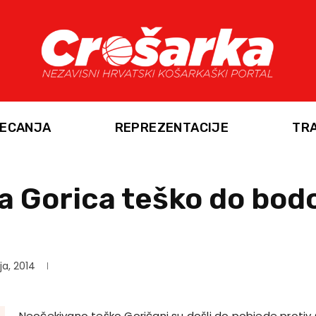
ECANJA
REPREZENTACIJE
TR
a Gorica teško do bod
ja, 2014
Neočekivano teško Goričani su došli do pobjede protiv 