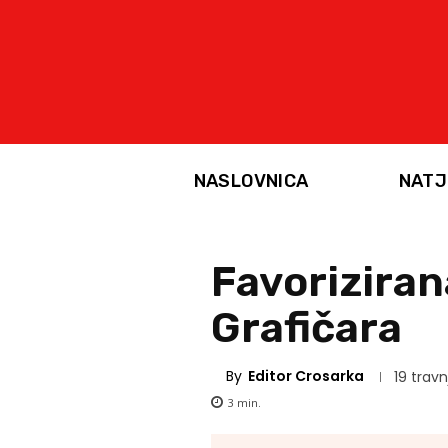
NASLOVNICA
NATJ
Favoriziran
Grafičara
By
Editor Crosarka
19 travn
3
min.