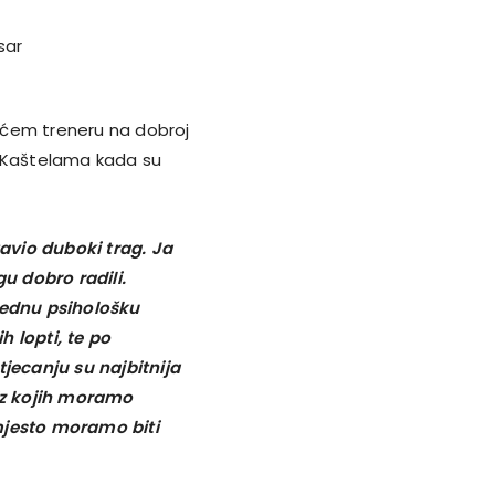
ućem treneru na dobroj
u Kaštelama kada su
avio duboki trag. Ja
gu dobro radili.
jednu psihološku
h lopti, te po
ecanju su najbitnija
 iz kojih moramo
mjesto moramo biti