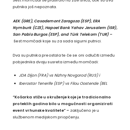
Šest momčadi se plasiralo na završnicu, dok su dva
putnika još nepoznata.
AEK (GRE), Casademont Zaragoza (ESP), ERA
Nymburk (CZE), Hapoel Bank Yahav Jerusalem (ISR),
San Pablo Burgos (ESP), and Türk Telekom (TUR) –
šest momčadi koje su za sada sigurni putnici.
Dva su putnika preostala te će se oni odlučiti između
pobjednika dvaju susreta između momčadi:
JDA Dijon (FRA) vs Nizhny Novgorod (RUS) i
Iberostar Tenerife (ESP) vs Filou Oostende (BEL
“Košarka stiže u okruženje koje je tradicionalno
proteklih godina bilo u mogućnosti organizirati
event vrhunske kvalitete” –
zaključeno je u
službenom medijskom priopćenju.