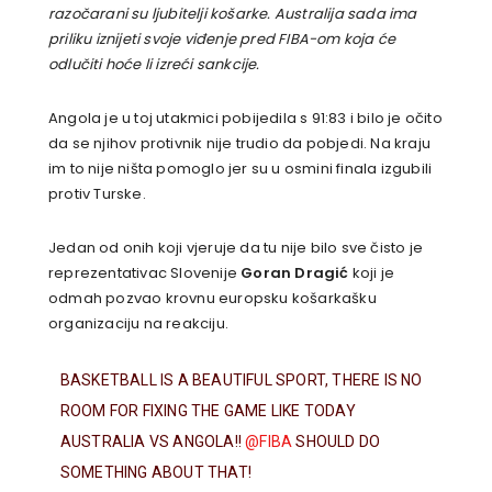
razočarani su ljubitelji košarke.
Australija sada ima
priliku iznijeti svoje viđenje pred FIBA-om koja će
odlučiti hoće li izreći sankcije.
Angola je u toj utakmici pobijedila s 91:83 i bilo je očito
da se njihov protivnik nije trudio da pobjedi. Na kraju
im to nije ništa pomoglo jer su u osmini finala izgubili
protiv Turske.
Jedan od onih koji vjeruje da tu nije bilo sve čisto je
reprezentativac Slovenije
Goran Dragić
koji je
odmah pozvao krovnu europsku košarkašku
organizaciju na reakciju.
BASKETBALL IS A BEAUTIFUL SPORT, THERE IS NO
ROOM FOR FIXING THE GAME LIKE TODAY
AUSTRALIA VS ANGOLA!!
@FIBA
SHOULD DO
SOMETHING ABOUT THAT!