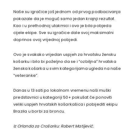
Naše su igračice još jednom od prvog podbacivanja
pokazale da je moguć samo jedan krajnji rezultat.
Kao i u prethodnoj utakmici i ovo je bila pobjeda
cijele ekipe. Sve su igračice dale svoj maksimalni
doprinos ovoj vrijednoj pobjedi.
Ovo je svakako vrijedan uspjeh za hrvatsku žensku
košarku i bilo bi poželjno da se i “ozbiljna” hrvatska
ženska košarka u svim kategorijama ugleda na naše
“veteranke”.
Danas u 13 sati po lokalnom vremenu naši muški
predstavnici u kategoriji 50+ pokušat će ponoviti
veliki uspjeh hrvatskih košarkašica i pobijediti ekipu
Brazila u borbi za broncu.
Iz Orlanda za Crošarku: Robert Matijević.